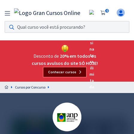
0
Assinatura Ilimitada 11
Acesso a todos os cursos. Teste grátis por 7 dias!
Assinatura OAB Até Passar
Acesso ilimitado a toda preparação para o Exame da
Desconto de
20% em todos os
Ordem, até você passar!
cursos avulsos do site SÓ HOJE!
Conhecer cursos
Residências Multiprofissionais
Preparação completa e intensiva para as principais
Cursos por Concurso
residências em saúde do Brasil
Concursos
Assinatura Ilimitada
Cursos 20% OFF