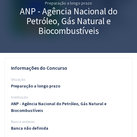
Preparação a longo prazo
Pós
ANP - Agência Nacional do
Graduação
Petróleo, Gás Natural e
Biocombustíveis
OAB
Mentorias
Questões grátis
Informações do Concurso
Conteúdo gratuito
Situação
Preparação a longo prazo
Blog
Instituição
Aprovados
ANP - Agência Nacional do Petróleo, Gás Natural e
Biocombustíveis
Atendimento
Banca anterior
Banca não definida