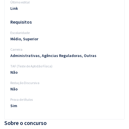
Último edital
Link
Requisitos
Escolaridade
Médio, Superior
Carreira
Administrativas, Agências Reguladoras, Outras
TAF (Teste de Aptidão Física)
Não
Redação Discursiva
Não
Prova de títulos
Sim
Sobre o concurso