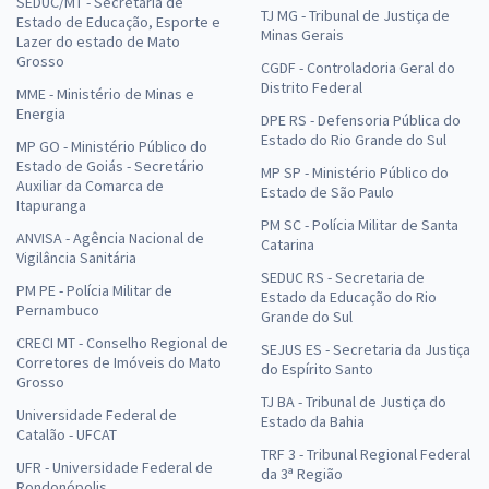
SEDUC/MT - Secretaria de
TJ MG - Tribunal de Justiça de
Estado de Educação, Esporte e
Minas Gerais
Lazer do estado de Mato
Grosso
CGDF - Controladoria Geral do
Distrito Federal
MME - Ministério de Minas e
Energia
DPE RS - Defensoria Pública do
Estado do Rio Grande do Sul
MP GO - Ministério Público do
Estado de Goiás - Secretário
MP SP - Ministério Público do
Auxiliar da Comarca de
Estado de São Paulo
Itapuranga
PM SC - Polícia Militar de Santa
ANVISA - Agência Nacional de
Catarina
Vigilância Sanitária
SEDUC RS - Secretaria de
PM PE - Polícia Militar de
Estado da Educação do Rio
Pernambuco
Grande do Sul
CRECI MT - Conselho Regional de
SEJUS ES - Secretaria da Justiça
Corretores de Imóveis do Mato
do Espírito Santo
Grosso
TJ BA - Tribunal de Justiça do
Universidade Federal de
Estado da Bahia
Catalão - UFCAT
TRF 3 - Tribunal Regional Federal
UFR - Universidade Federal de
da 3ª Região
Rondonópolis