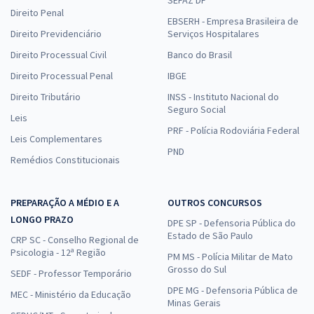
SEFAZ DF
Direito Penal
EBSERH - Empresa Brasileira de
Direito Previdenciário
Serviços Hospitalares
Direito Processual Civil
Banco do Brasil
Direito Processual Penal
IBGE
Direito Tributário
INSS - Instituto Nacional do
Seguro Social
Leis
PRF - Polícia Rodoviária Federal
Leis Complementares
PND
Remédios Constitucionais
PREPARAÇÃO A MÉDIO E A
OUTROS CONCURSOS
LONGO PRAZO
DPE SP - Defensoria Pública do
Estado de São Paulo
CRP SC - Conselho Regional de
Psicologia - 12ª Região
PM MS - Polícia Militar de Mato
Grosso do Sul
SEDF - Professor Temporário
DPE MG - Defensoria Pública de
MEC - Ministério da Educação
Minas Gerais