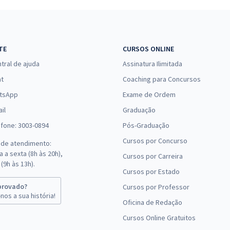
Economize R$ 79,98
(-20%)
R$ 319,92
à vista
TE
CURSOS ONLINE
26,66
R$
ou 12x de
Comprar
tral de ajuda
Assinatura Ilimitada
Economize R$ 79,98
(-20%)
at
Coaching para Concursos
tsApp
Exame de Ordem
R$ 319,92
à vista
il
26,66
Graduação
R$
ou 12x de
Comprar
Economize R$ 79,98
efone: 3003-0894
Pós-Graduação
(-20%)
Cursos por Concurso
 de atendimento:
 a sexta (8h às 20h),
Cursos por Carreira
R$ 319,92
à vista
(9h às 13h).
26,66
R$
Cursos por Estado
ou 12x de
Comprar
Economize R$ 79,98
provado?
Cursos por Professor
(-20%)
nos a sua história!
Oficina de Redação
Cursos Online Gratuitos
R$ 319,92
à vista