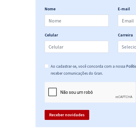
Saneamento - Especialidade: Geógrafo
Nome
E-mail
CAESB - Companhia de Saneamento Ambiental do
Distrito Federal - Cargo 15: Analista de Suporte ao
Celular
Carreira
Negócio - Especialidade: Contador
CAESB - Companhia de Saneamento Ambiental do
Distrito Federal - Cargo 17: Analista de Suporte ao
Ao cadastrar-se, você concorda com a nossa
Polít
Negócio - Especialidade: Estatístico
.
receber comunicações do Gran
CAESB - Companhia de Saneamento Ambiental do
Distrito Federal - Cargo 10: Analista De Sistemas De
Saneamento – Especialidade: Engenheiro Químico
Receber novidades
CAESB - Companhia de Saneamento Ambiental do
Distrito Federal - Cargo 4: Analista de Sistemas de