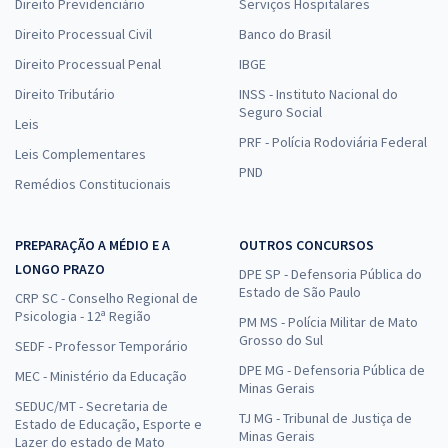
Direito Previdenciário
Serviços Hospitalares
Direito Processual Civil
Banco do Brasil
Direito Processual Penal
IBGE
Direito Tributário
INSS - Instituto Nacional do
Seguro Social
Leis
PRF - Polícia Rodoviária Federal
Leis Complementares
PND
Remédios Constitucionais
PREPARAÇÃO A MÉDIO E A
OUTROS CONCURSOS
LONGO PRAZO
DPE SP - Defensoria Pública do
Estado de São Paulo
CRP SC - Conselho Regional de
Psicologia - 12ª Região
PM MS - Polícia Militar de Mato
Grosso do Sul
SEDF - Professor Temporário
DPE MG - Defensoria Pública de
MEC - Ministério da Educação
Minas Gerais
SEDUC/MT - Secretaria de
TJ MG - Tribunal de Justiça de
Estado de Educação, Esporte e
Minas Gerais
Lazer do estado de Mato