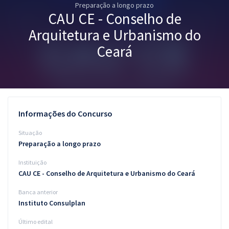
Preparação a longo prazo
Pós
CAU CE - Conselho de
Graduação
Arquitetura e Urbanismo do
Ceará
OAB
Mentorias
Questões grátis
Informações do Concurso
Conteúdo gratuito
Situação
Preparação a longo prazo
Blog
Instituição
Aprovados
CAU CE - Conselho de Arquitetura e Urbanismo do Ceará
Banca anterior
Atendimento
Instituto Consulplan
Último edital