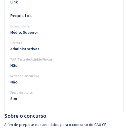
Link
Requisitos
Escolaridade
Médio, Superior
Carreira
Administrativas
TAF (Teste de Aptidão Física)
Não
Redação Discursiva
Não
Prova de títulos
Sim
Sobre o concurso
A fim de preparar os candidatos para o concurso do CAU CE -