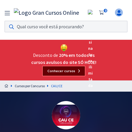
0
Assinatura Ilimitada 11
Acesso a todos os cursos. Teste grátis por 7 dias!
Assinatura OAB Até Passar
Acesso ilimitado a toda preparação para o Exame da
Desconto de
20% em todos os
Ordem, até você passar!
cursos avulsos do site SÓ HOJE!
Conhecer cursos
Residências Multiprofissionais
Preparação completa e intensiva para as principais
Cursos por Concurso
CAU/CE
residências em saúde do Brasil
Concursos
Assinatura Ilimitada
Cursos 20% OFF