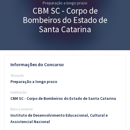
Preparação a longo prazo
Pós
CBM SC - Corpo de
Graduação
Bombeiros do Estado de
Santa Catarina
OAB
Mentorias
Questões grátis
Informações do Concurso
Conteúdo gratuito
Situação
Preparação a longo prazo
Blog
Instituição
Aprovados
CBM SC - Corpo de Bombeiros do Estado de Santa Catarina
Banca anterior
Atendimento
Instituto de Desenvolvimento Educacional, Cultural e
Assistencial Nacional