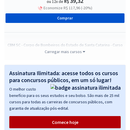
39,32
R$
ou 12x de
Economize R$ 117,96 (-20%)
Comprar
CBM SC - Corpo de Bombeiros do Estado de Santa Catarina - Curso
de Formação de Praças
Carregar mais cursos
R$ 327,84
à vista
27,32
R$
ou 12x de
Assinatura Ilimitada: acesse todos os cursos
Economize R$ 81,96 (-20%)
para concursos públicos, em um só lugar!
Comprar
O melhor custo
benefício para os seus estudos e seu bolso. São mais de 25 mil
cursos para todas as carreiras de concursos públicos, com
garantia de atualização pós-edital.
CBM SC - Corpo de Bombeiros do Estado de Santa Catarina - Curso
de Formação de Praças Com Orientações para o TAF
Comece hoje
R$ 463,84
à vista