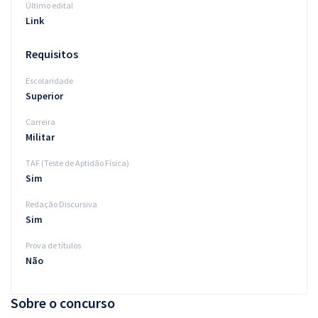
Último edital
Link
Requisitos
Escolaridade
Superior
Carreira
Militar
TAF (Teste de Aptidão Física)
Sim
Redação Discursiva
Sim
Prova de títulos
Não
Sobre o concurso