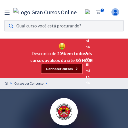
0
Assinatura Ilimitada 11
Acesso a todos os cursos. Teste grátis por 7 dias!
Assinatura OAB Até Passar
Acesso ilimitado a toda preparação para o Exame da
Desconto de
20% em todos os
Ordem, até você passar!
cursos avulsos do site SÓ HOJE!
Conhecer cursos
Residências Multiprofissionais
Preparação completa e intensiva para as principais
Cursos por Concurso
residências em saúde do Brasil
Concursos
Assinatura Ilimitada
Cursos 20% OFF