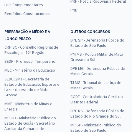
PRF - Polícia Rodoviária Federal
Leis Complementares
PND
Remédios Constitucionais
PREPARAÇÃO A MÉDIO E A
OUTROS CONCURSOS
LONGO PRAZO
DPE SP - Defensoria Pública do
Estado de São Paulo
CRP SC - Conselho Regional de
Psicologia - 12ª Região
PM MS - Polícia Militar de Mato
Grosso do Sul
SEDF - Professor Temporário
DPE MG - Defensoria Pública de
MEC - Ministério da Educação
Minas Gerais
SEDUC/MT - Secretaria de
TJ MG - Tribunal de Justiça de
Estado de Educação, Esporte e
Minas Gerais
Lazer do estado de Mato
Grosso
CGDF - Controladoria Geral do
Distrito Federal
MME - Ministério de Minas e
Energia
DPE RS - Defensoria Pública do
Estado do Rio Grande do Sul
MP GO - Ministério Público do
Estado de Goiás - Secretário
MP SP - Ministério Público do
Auxiliar da Comarca de
Estado de São Paulo