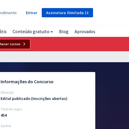
Assinatura
Ilimitada
11
endimento
Entrar
átis
Conteúdo gratuito
Blog
Aprovados
hecer cursos
Informações do Concurso
Situação
Edital publicado (Inscrições abertas)
Total de vagas
454
Salário