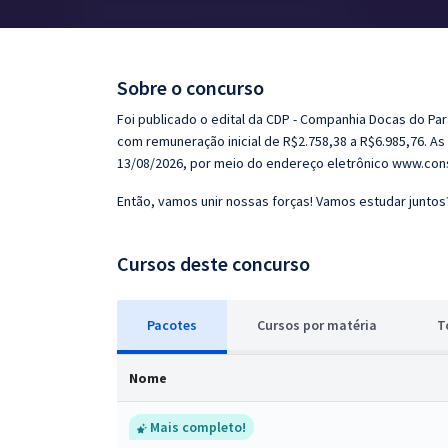
Pós
Graduação
Sobre o concurso
OAB
Foi publicado o edital da CDP - Companhia Docas do Par
com remuneração inicial de R$2.758,38 a R$6.985,76. A
Mentorias
13/08/2026, por meio do endereço eletrônico www.con
Então, vamos unir nossas forças! Vamos estudar juntos
Questões grátis
Conteúdo gratuito
Cursos deste concurso
Blog
Pacotes
Cursos
p
or matéria
T
Aprovados
Nome
Atendimento
Mais completo!