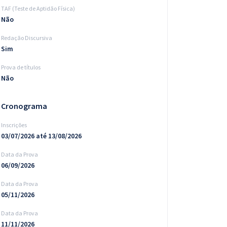
TAF (Teste de Aptidão Física)
Não
Redação Discursiva
Sim
Prova de títulos
Não
Cronograma
Inscrições
03/07/2026 até 13/08/2026
Data da Prova
06/09/2026
Data da Prova
05/11/2026
Data da Prova
11/11/2026