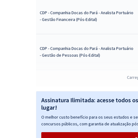
CDP - Companhia Docas do Pará - Analista Portuário
- Gestão Financeira (Pós-Edital)
CDP - Companhia Docas do Pará - Analista Portuário
- Gestão de Pessoas (Pós-Edital)
Carre
CDP - Companhia Docas do Pará - Analista Portuário
- Psicologia Organizacional e do Trabalho (Pós-
Edital)
Assinatura Ilimitada: acesse todos o
lugar!
CDP - Companhia Docas do Pará - Técnico Portuário
O melhor custo benefício para os seus estudos e seu
- Administrativo Operacional (Módulo Especial)
concursos públicos, com garantia de atualização pós
(Pós-Edital)