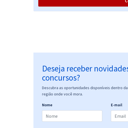
C
CDP - Companhia Docas do Pará - Conhecimentos
Específicos para Analista Portuário - Gestão
Financeira (Pós-Edital)
CDP - Companhia Docas do Pará - Conhecimentos
Específicos para Analista Portuário - Gestão
Financeira (Pós-Edital)
Deseja receber novidade
concursos?
CDP - Companhia Docas do Pará - Conhecimentos
Específicos para Analista Portuário - Gestão de
Descubra as oportunidades disponíveis dentro da 
Pessoas (Pós-Edital)
região onde você mora.
Nome
E-mail
CDP - Companhia Docas do Pará - Conhecimentos
Básicos para Todos os Empregos Públicos (Pós-
Edital)