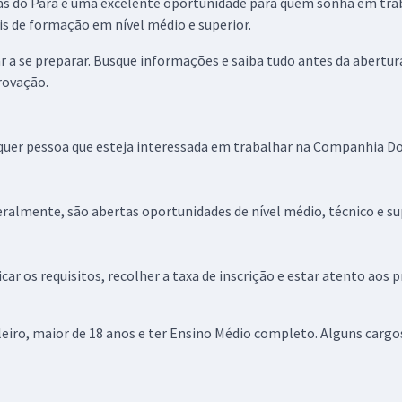
s do Pará é uma excelente oportunidade para quem sonha em traba
is de formação em nível médio e superior.
r a se preparar. Busque informações e saiba tudo antes da abertur
rovação.
quer pessoa que esteja interessada em trabalhar na Companhia Do
almente, são abertas oportunidades de nível médio, técnico e sup
car os requisitos, recolher a taxa de inscrição e estar atento aos
ileiro, maior de 18 anos e ter Ensino Médio completo. Alguns carg