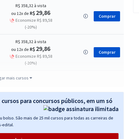
R$ 358,32
à vista
29,86
R$
ou 12x de
Comprar
Economize R$ 89,58
(-20%)
R$ 358,32
à vista
29,86
R$
ou 12x de
Comprar
Economize R$ 89,58
(-20%)
R$ 399,92
à vista
gar mais cursos
33,33
R$
ou 12x de
Comprar
Economize R$ 99,98
(-20%)
s cursos para concursos públicos, em um só
R$ 287,84
à vista
 bolso. São mais de 25 mil cursos para todas as carreiras de
23,99
R$
ou 12x de
Comprar
-edital.
Economize R$ 71,96
(-20%)