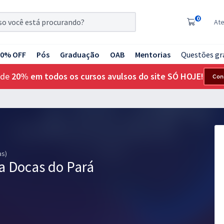
0
At
20% OFF
Pós
Graduação
OAB
Mentorias
Questões gr
 de
20% em todos os cursos avulsos do site SÓ HOJE!
Con
as)
 Docas do Pará