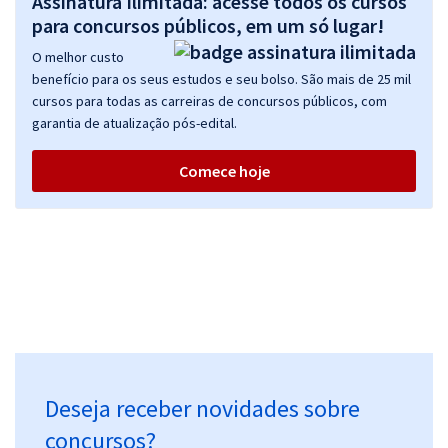
Assinatura Ilimitada: acesse todos os cursos
32,66
R$
ou 12x de
para concursos públicos, em um só lugar!
Economize R$ 97,98 (-20%)
O melhor custo
Comprar
benefício para os seus estudos e seu bolso. São mais de 25 mil
cursos para todas as carreiras de concursos públicos, com
garantia de atualização pós-edital.
CRMV GO - Conselho Regional de Medicina Veterinária de Goiás -
Comece hoje
Conhecimentos Específicos para Técnico Administrativo - Código:
200
R$ 295,92
à vista
24,66
R$
ou 12x de
Economize R$ 73,98 (-20%)
Comprar
Deseja receber novidades sobre
CRMV GO - Conselho Regional de Medicina Veterinária de Goiás -
Analista Administrativo - Área de Tecnologia da Informação
concursos?