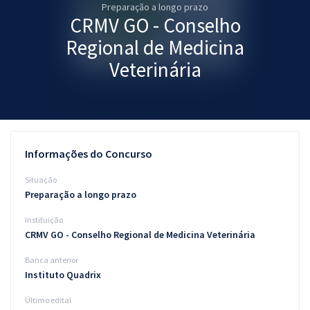
Preparação a longo prazo
Pós
CRMV GO - Conselho
Graduação
Regional de Medicina
Veterinária
OAB
Mentorias
Questões grátis
Informações do Concurso
Conteúdo gratuito
Situação
Preparação a longo prazo
Blog
Instituição
Aprovados
CRMV GO - Conselho Regional de Medicina Veterinária
Banca anterior
Atendimento
Instituto Quadrix
Último edital