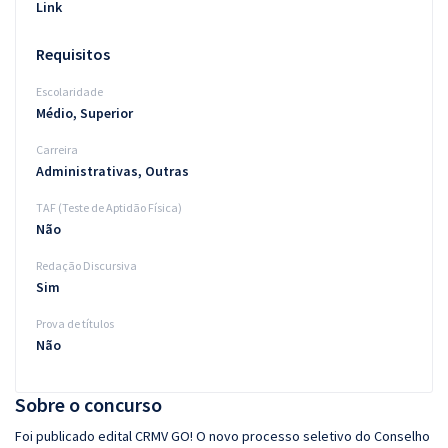
Link
Requisitos
Escolaridade
Médio, Superior
Carreira
Administrativas, Outras
TAF (Teste de Aptidão Física)
Não
Redação Discursiva
Sim
Prova de títulos
Não
Sobre o concurso
Foi publicado edital CRMV GO! O novo processo seletivo do Conselho