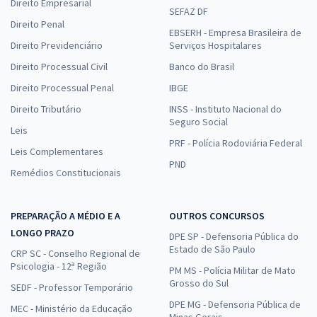
Direito Empresarial
SEFAZ DF
Direito Penal
EBSERH - Empresa Brasileira de
Direito Previdenciário
Serviços Hospitalares
Direito Processual Civil
Banco do Brasil
Direito Processual Penal
IBGE
Direito Tributário
INSS - Instituto Nacional do
Seguro Social
Leis
PRF - Polícia Rodoviária Federal
Leis Complementares
PND
Remédios Constitucionais
PREPARAÇÃO A MÉDIO E A
OUTROS CONCURSOS
LONGO PRAZO
DPE SP - Defensoria Pública do
Estado de São Paulo
CRP SC - Conselho Regional de
Psicologia - 12ª Região
PM MS - Polícia Militar de Mato
Grosso do Sul
SEDF - Professor Temporário
DPE MG - Defensoria Pública de
MEC - Ministério da Educação