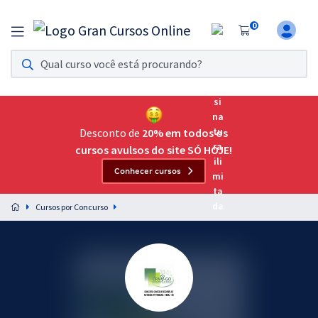
0
Assinatura Ilimitada 11
Acesso a todos os cursos. Teste grátis por 7 dias!
Assinatura OAB Até Passar
Acesso ilimitado a toda preparação para o Exame da
Desconto de
20% em todos os
Ordem, até você passar!
cursos avulsos do site SÓ HOJE!
Conhecer cursos
Residências Multiprofissionais
Preparação completa e intensiva para as principais
Cursos por Concurso
residências em saúde do Brasil
Concursos
Assinatura Ilimitada
Cursos 20% OFF