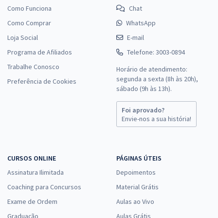
Como Funciona
Chat
Como Comprar
WhatsApp
Loja Social
E-mail
Programa de Afiliados
Telefone: 3003-0894
Trabalhe Conosco
Horário de atendimento:
segunda a sexta (8h às 20h),
Preferência de Cookies
sábado (9h às 13h).
Foi aprovado?
Envie-nos a sua história!
CURSOS ONLINE
PÁGINAS ÚTEIS
Assinatura Ilimitada
Depoimentos
Coaching para Concursos
Material Grátis
Exame de Ordem
Aulas ao Vivo
Graduação
Aulas Grátis