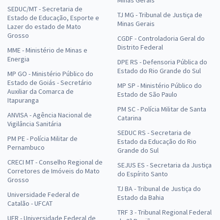
Minas Gerais
SEDUC/MT - Secretaria de
TJ MG - Tribunal de Justiça de
Estado de Educação, Esporte e
Minas Gerais
Lazer do estado de Mato
Grosso
CGDF - Controladoria Geral do
Distrito Federal
MME - Ministério de Minas e
Energia
DPE RS - Defensoria Pública do
Estado do Rio Grande do Sul
MP GO - Ministério Público do
Estado de Goiás - Secretário
MP SP - Ministério Público do
Auxiliar da Comarca de
Estado de São Paulo
Itapuranga
PM SC - Polícia Militar de Santa
ANVISA - Agência Nacional de
Catarina
Vigilância Sanitária
SEDUC RS - Secretaria de
PM PE - Polícia Militar de
Estado da Educação do Rio
Pernambuco
Grande do Sul
CRECI MT - Conselho Regional de
SEJUS ES - Secretaria da Justiça
Corretores de Imóveis do Mato
do Espírito Santo
Grosso
TJ BA - Tribunal de Justiça do
Universidade Federal de
Estado da Bahia
Catalão - UFCAT
TRF 3 - Tribunal Regional Federal
UFR - Universidade Federal de