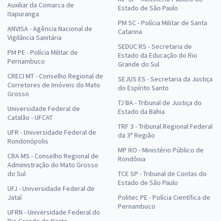
Auxiliar da Comarca de
Estado de São Paulo
Itapuranga
PM SC - Polícia Militar de Santa
ANVISA - Agência Nacional de
Catarina
Vigilância Sanitária
SEDUC RS - Secretaria de
PM PE - Polícia Militar de
Estado da Educação do Rio
Pernambuco
Grande do Sul
CRECI MT - Conselho Regional de
SEJUS ES - Secretaria da Justiça
Corretores de Imóveis do Mato
do Espírito Santo
Grosso
TJ BA - Tribunal de Justiça do
Universidade Federal de
Estado da Bahia
Catalão - UFCAT
TRF 3 - Tribunal Regional Federal
UFR - Universidade Federal de
da 3ª Região
Rondonópolis
MP RO - Ministério Público de
CRA MS - Conselho Regional de
Rondônia
Administração do Mato Grosso
do Sul
TCE SP - Tribunal de Contas do
Estado de São Paulo
UFJ - Universidade Federal de
Jataí
Politec PE - Polícia Científica de
Pernambuco
UFRN - Universidade Federal do