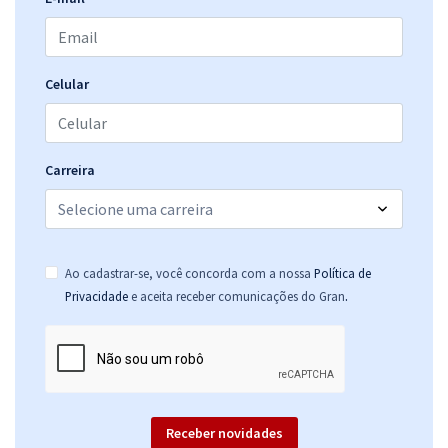
CREA PB - Conselho Regional de Engenharia e Agronomia do Estado
da Paraíba - Contador
R$ 303,84
à vista
25,32
R$
ou 12x de
Celular
Economize R$ 75,96 (-20%)
Comprar
Carreira
CREA PB - Conselho Regional de Engenharia e Agronomia do Estado
da Paraíba - Conhecimentos Específicos para Auditor
Ao cadastrar-se, você concorda com a nossa
Política de
R$ 263,84
à vista
.
Privacidade
e aceita receber comunicações do Gran
21,99
R$
ou 12x de
Economize R$ 65,96 (-20%)
Comprar
Receber novidades