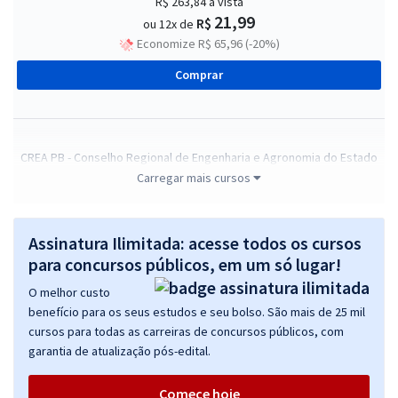
R$ 263,84
à vista
21,99
R$
ou 12x de
Economize R$ 65,96 (-20%)
Comprar
CREA PB - Conselho Regional de Engenharia e Agronomia do Estado
da Paraíba - Conhecimentos Básicos para os Cargos de Nível Médio
Carregar mais cursos
e Médio Técnico
R$ 263,84
à vista
Assinatura Ilimitada: acesse todos os cursos
21,99
R$
ou 12x de
para concursos públicos, em um só lugar!
Economize R$ 65,96 (-20%)
O melhor custo
Comprar
benefício para os seus estudos e seu bolso. São mais de 25 mil
cursos para todas as carreiras de concursos públicos, com
garantia de atualização pós-edital.
CREA PB - Conselho Regional de Engenharia e Agronomia do Estado
Comece hoje