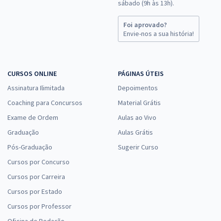
sábado (9h às 13h).
CREA PB - Conselho Regional de Engenharia e Agronomia do Estado
Foi aprovado?
da Paraíba - Conhecimentos Específicos para o Cargo: Assistente
Envie-nos a sua história!
Administrativo
R$ 183,84
à vista
15,32
R$
ou 12x de
CURSOS ONLINE
PÁGINAS ÚTEIS
Economize R$ 45,96 (-20%)
Assinatura Ilimitada
Depoimentos
Comprar
Coaching para Concursos
Material Grátis
Exame de Ordem
Aulas ao Vivo
Graduação
Aulas Grátis
CREA PB - Conselho Regional de Engenharia e Agronomia do Estado
Pós-Graduação
Sugerir Curso
da Paraíba - Técnico Operacional
Cursos por Concurso
R$ 287,84
à vista
Cursos por Carreira
23,99
R$
ou 12x de
Cursos por Estado
Economize R$ 71,96 (-20%)
Cursos por Professor
Comprar