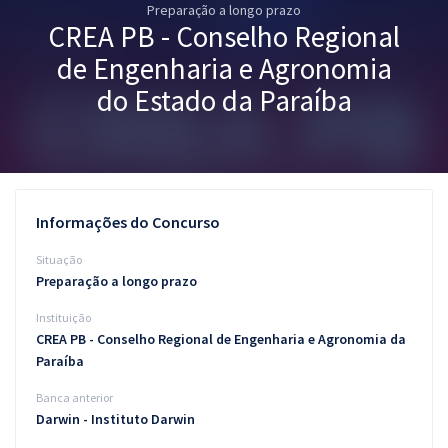
Preparação a longo prazo
Pós
CREA PB - Conselho Regional
Graduação
de Engenharia e Agronomia
do Estado da Paraíba
OAB
Mentorias
Questões grátis
Informações do Concurso
Conteúdo gratuito
Situação
Preparação a longo prazo
Blog
Instituição
Aprovados
CREA PB - Conselho Regional de Engenharia e Agronomia da
Paraíba
Atendimento
Banca anterior
Darwin - Instituto Darwin