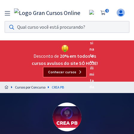
0
Assinatura Ilimitada 11
Acesso a todos os cursos. Teste grátis por 7 dias!
Assinatura OAB Até Passar
Acesso ilimitado a toda preparação para o Exame da
Desconto de
20% em todos os
Ordem, até você passar!
cursos avulsos do site SÓ HOJE!
Conhecer cursos
Residências Multiprofissionais
Preparação completa e intensiva para as principais
Cursos por Concurso
CREA PB
residências em saúde do Brasil
Concursos
Assinatura Ilimitada
Cursos 20% OFF