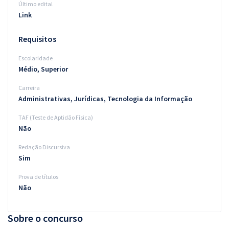
Último edital
Link
Requisitos
Escolaridade
Médio, Superior
Carreira
Administrativas, Jurídicas, Tecnologia da Informação
TAF (Teste de Aptidão Física)
Não
Redação Discursiva
Sim
Prova de títulos
Não
Sobre o concurso