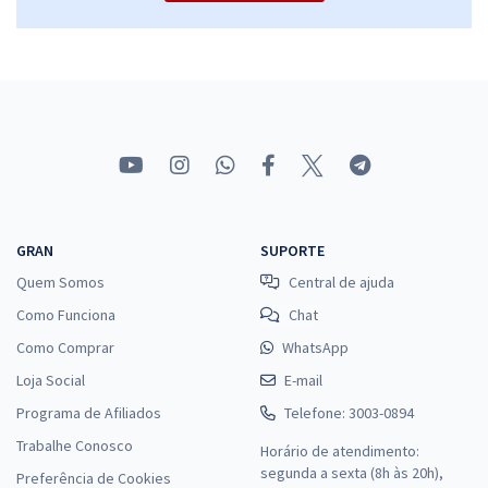
CREA PB - Conselho Regional de Engenharia e Agronomia do Estado
da Paraíba - Conhecimentos Específicos para o Cargo de Analista
Administrativo
R$ 303,84
à vista
25,32
R$
ou 12x de
Economize R$ 75,96 (-20%)
Comprar
GRAN
SUPORTE
Quem Somos
Central de ajuda
CREA PB - Conselho Regional de Engenharia e Agronomia do Estado
da Paraíba - Fiscal (Módulo Especial)
Como Funciona
Chat
R$ 351,84
à vista
Como Comprar
WhatsApp
29,32
R$
ou 12x de
Loja Social
E-mail
Economize R$ 87,96 (-20%)
Programa de Afiliados
Telefone: 3003-0894
Comprar
Trabalhe Conosco
Horário de atendimento:
segunda a sexta (8h às 20h),
Preferência de Cookies