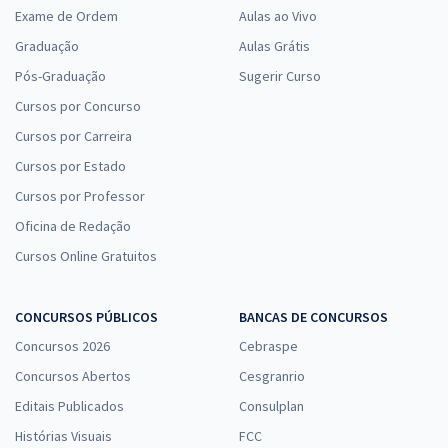
Exame de Ordem
Aulas ao Vivo
Graduação
Aulas Grátis
Pós-Graduação
Sugerir Curso
DER DF - Departamento de Estradas de Rodagem do Distrito Federal
Cursos por Concurso
- Motorista
Cursos por Carreira
R$ 343,92
à vista
28,66
R$
Cursos por Estado
ou 12x de
Economize R$ 85,98 (-20%)
Cursos por Professor
Comprar
Oficina de Redação
Cursos Online Gratuitos
DER DF - Departamento de Estradas de Rodagem do Distrito Federal
CONCURSOS PÚBLICOS
BANCAS DE CONCURSOS
- Conhecimentos Específicos para o Cargo de Agente Administrativo
Concursos 2026
Cebraspe
R$ 207,92
à vista
Concursos Abertos
Cesgranrio
17,33
R$
ou 12x de
Editais Publicados
Consulplan
Economize R$ 51,98 (-20%)
Histórias Visuais
FCC