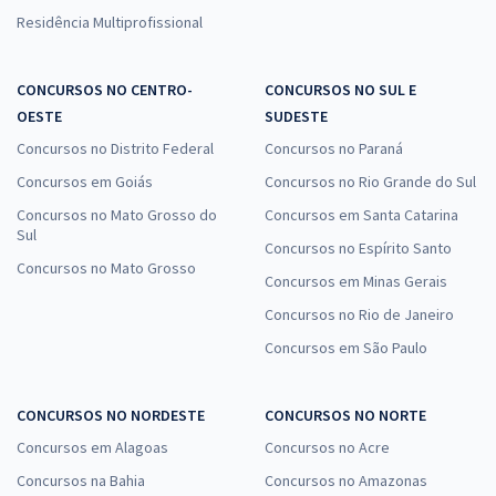
Residência Multiprofissional
Comprar
CONCURSOS NO CENTRO-
CONCURSOS NO SUL E
OESTE
SUDESTE
DER DF - Departamento de Estradas de Rodagem do Distrito Federal
Concursos no Distrito Federal
Concursos no Paraná
- Agente de Trânsito
Concursos em Goiás
Concursos no Rio Grande do Sul
R$ 423,92
à vista
Concursos no Mato Grosso do
Concursos em Santa Catarina
35,33
R$
ou 12x de
Sul
Economize R$ 105,98 (-20%)
Concursos no Espírito Santo
Concursos no Mato Grosso
Concursos em Minas Gerais
Comprar
Concursos no Rio de Janeiro
Concursos em São Paulo
CONCURSOS NO NORDESTE
CONCURSOS NO NORTE
Concursos em Alagoas
Concursos no Acre
Concursos na Bahia
Concursos no Amazonas