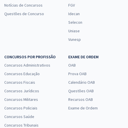
Comprar
Notícias de Concursos
FGV
Questões de Concurso
Idecan
Selecon
DER DF - Departamento de Estradas de Rodagem do Distrito Federal
Uniase
- Conhecimentos Específicos para o Cargo de Motorista
Vunesp
R$ 207,92
à vista
17,33
R$
ou 12x de
Economize R$ 51,98 (-20%)
CONCURSOS POR PROFISSÃO
EXAME DE ORDEM
Concursos Administrativos
OAB
Comprar
Concursos Educação
Prova OAB
Concursos Fiscais
Calendário OAB
Concursos Jurídicos
Questões OAB
DER DF - Departamento de Estradas de Rodagem do Distrito Federal
- Conhecimentos Específicos para o cargo de Técnico de Trânsito
Concursos Militares
Recursos OAB
Rodoviário
Concursos Policiais
Exame de Ordem
R$ 95,92
à vista
Concursos Saúde
7,99
R$
ou 12x de
Concursos Tribunais
Economize R$ 23,98 (-20%)