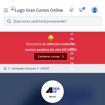
0
Assinatura Ilimitada 11
Acesso a todos os cursos. Teste grátis por 7 dias!
Assinatura OAB Até Passar
Acesso ilimitado a toda preparação para o Exame da
Desconto de
20% em todos os
Ordem, até você passar!
cursos avulsos do site SÓ HOJE!
Conhecer cursos
Residências Multiprofissionais
Preparação completa e intensiva para as principais
Cursos por Concurso
DER/DF
residências em saúde do Brasil
Concursos
Assinatura Ilimitada
Cursos 20% OFF