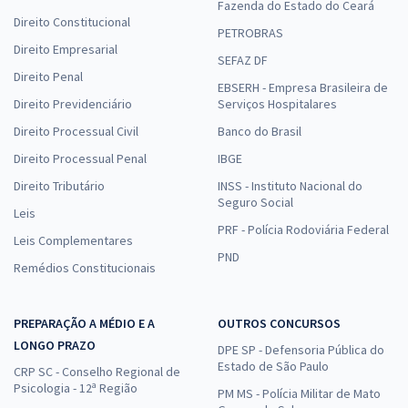
Fazenda do Estado do Ceará
Direito Constitucional
PETROBRAS
Direito Empresarial
SEFAZ DF
Direito Penal
EBSERH - Empresa Brasileira de
Direito Previdenciário
Serviços Hospitalares
Direito Processual Civil
Banco do Brasil
Direito Processual Penal
IBGE
Direito Tributário
INSS - Instituto Nacional do
Seguro Social
Leis
PRF - Polícia Rodoviária Federal
Leis Complementares
PND
Remédios Constitucionais
PREPARAÇÃO A MÉDIO E A
OUTROS CONCURSOS
LONGO PRAZO
DPE SP - Defensoria Pública do
Estado de São Paulo
CRP SC - Conselho Regional de
Psicologia - 12ª Região
PM MS - Polícia Militar de Mato