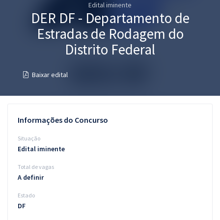
Edital iminente
Pós
DER DF - Departamento de
Graduação
Estradas de Rodagem do
Distrito Federal
OAB
Baixar edital
Mentorias
Questões grátis
Informações do Concurso
Conteúdo gratuito
Situação
Blog
Edital iminente
Aprovados
Total de vagas
A definir
Atendimento
Estado
DF