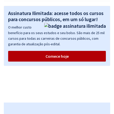
R$ 191,84
à vista
Assinatura Ilimitada: acesse todos os cursos
15,99
R$
ou 12x de
para concursos públicos, em um só lugar!
Economize R$ 47,96 (-20%)
O melhor custo
Comprar
benefício para os seus estudos e seu bolso. São mais de 25 mil
cursos para todas as carreiras de concursos públicos, com
garantia de atualização pós-edital.
DER DF - Departamento de Estradas de Rodagem do Distrito Federal
Comece hoje
- Analista de Atividades Rodoviárias - Especialidade: Administrador
(Pré-edital)
R$ 359,84
à vista
29,99
R$
ou 12x de
Economize R$ 89,96 (-20%)
Comprar