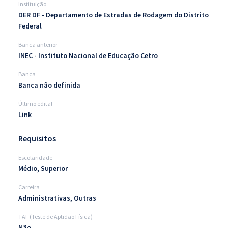
Instituição
DER DF - Departamento de Estradas de Rodagem do Distrito
Federal
Banca anterior
INEC - Instituto Nacional de Educação Cetro
Banca
Banca não definida
Último edital
Link
Requisitos
Escolaridade
Médio, Superior
Carreira
Administrativas, Outras
TAF (Teste de Aptidão Física)
Não