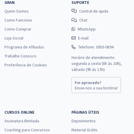
GRAN
SUPORTE
Quem Somos
Central de ajuda
DER DF - Departamento de Estradas de Rodagem do Distrito Federal
Como Funciona
Chat
- Conhecimentos Específicos para o Cargo de Técnico de
Como Comprar
WhatsApp
Contabilidade
Loja Social
E-mail
R$ 151,92
à vista
12,66
Programa de Afiliados
Telefone: 3003-0894
R$
ou 12x de
Economize R$ 37,98 (-20%)
Trabalhe Conosco
Horário de atendimento:
segunda a sexta (8h às 20h),
Preferência de Cookies
Comprar
sábado (9h às 13h).
Foi aprovado?
Envie-nos a sua história!
DER DF - Departamento de Estradas de Rodagem do Distrito Federal
- Especialidade: Agente Administrativo
R$ 327,92
à vista
CURSOS ONLINE
PÁGINAS ÚTEIS
27,33
R$
ou 12x de
Assinatura Ilimitada
Depoimentos
Economize R$ 81,98 (-20%)
Coaching para Concursos
Material Grátis
Comprar