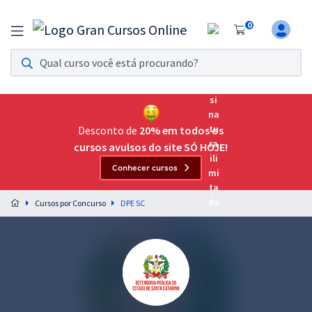
0
Assinatura Ilimitada 11
Acesso a todos os cursos. Teste grátis por 7 dias!
Assinatura OAB Até Passar
Acesso ilimitado a toda preparação para o Exame da
Desconto de
20% em todos os
Ordem, até você passar!
cursos avulsos do site SÓ HOJE!
Conhecer cursos
Residências Multiprofissionais
Preparação completa e intensiva para as principais
Cursos por Concurso
DPE SC
residências em saúde do Brasil
Concursos
Assinatura Ilimitada
Cursos 20% OFF