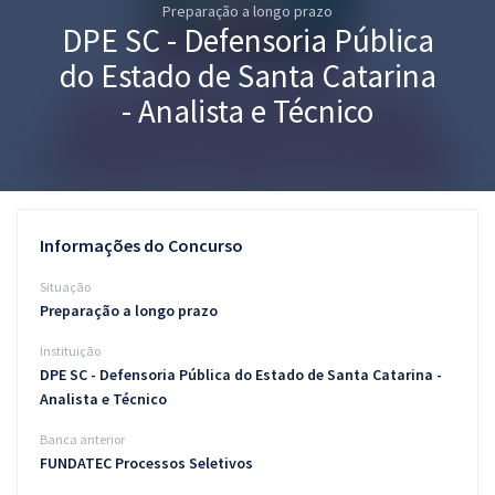
Preparação a longo prazo
Pós
DPE SC - Defensoria Pública
Graduação
do Estado de Santa Catarina
- Analista e Técnico
OAB
Mentorias
Questões grátis
Informações do Concurso
Conteúdo gratuito
Situação
Preparação a longo prazo
Blog
Instituição
Aprovados
DPE SC - Defensoria Pública do Estado de Santa Catarina -
Analista e Técnico
Atendimento
Banca anterior
FUNDATEC Processos Seletivos