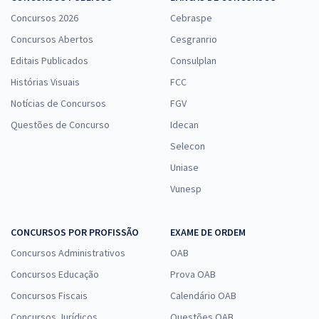
Concursos 2026
Cebraspe
Concursos Abertos
Cesgranrio
Editais Publicados
Consulplan
Histórias Visuais
FCC
Notícias de Concursos
FGV
Questões de Concurso
Idecan
Selecon
Uniase
Vunesp
CONCURSOS POR PROFISSÃO
EXAME DE ORDEM
Concursos Administrativos
OAB
Concursos Educação
Prova OAB
Concursos Fiscais
Calendário OAB
Concursos Jurídicos
Questões OAB