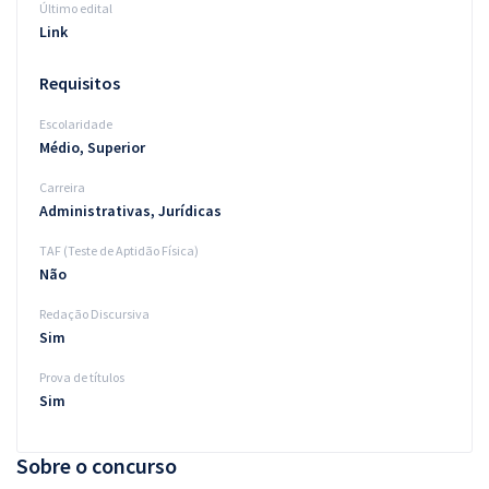
Último edital
Link
Requisitos
Escolaridade
Médio, Superior
Carreira
Administrativas, Jurídicas
TAF (Teste de Aptidão Física)
Não
Redação Discursiva
Sim
Prova de títulos
Sim
Sobre o concurso