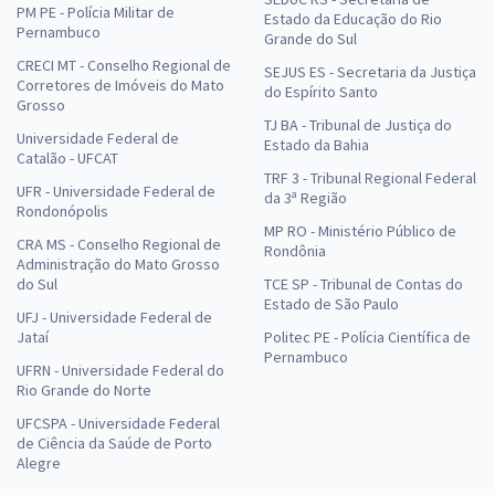
PM PE - Polícia Militar de
Estado da Educação do Rio
Pernambuco
Grande do Sul
CRECI MT - Conselho Regional de
SEJUS ES - Secretaria da Justiça
Corretores de Imóveis do Mato
do Espírito Santo
Grosso
TJ BA - Tribunal de Justiça do
Universidade Federal de
Estado da Bahia
Catalão - UFCAT
TRF 3 - Tribunal Regional Federal
UFR - Universidade Federal de
da 3ª Região
Rondonópolis
MP RO - Ministério Público de
CRA MS - Conselho Regional de
Rondônia
Administração do Mato Grosso
do Sul
TCE SP - Tribunal de Contas do
Estado de São Paulo
UFJ - Universidade Federal de
Jataí
Politec PE - Polícia Científica de
Pernambuco
UFRN - Universidade Federal do
Rio Grande do Norte
UFCSPA - Universidade Federal
de Ciência da Saúde de Porto
Alegre