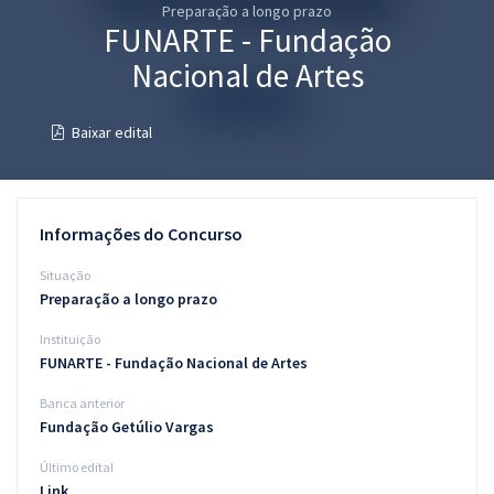
Preparação a longo prazo
Pós
FUNARTE - Fundação
Graduação
Nacional de Artes
OAB
Baixar edital
Mentorias
Questões grátis
Informações do Concurso
Conteúdo gratuito
Situação
Preparação a longo prazo
Blog
Instituição
Aprovados
FUNARTE - Fundação Nacional de Artes
Banca anterior
Atendimento
Fundação Getúlio Vargas
Último edital
Link