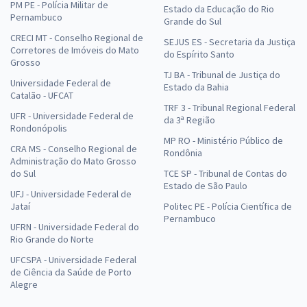
PM PE - Polícia Militar de
Estado da Educação do Rio
Pernambuco
Grande do Sul
CRECI MT - Conselho Regional de
SEJUS ES - Secretaria da Justiça
Corretores de Imóveis do Mato
do Espírito Santo
Grosso
TJ BA - Tribunal de Justiça do
Universidade Federal de
Estado da Bahia
Catalão - UFCAT
TRF 3 - Tribunal Regional Federal
UFR - Universidade Federal de
da 3ª Região
Rondonópolis
MP RO - Ministério Público de
CRA MS - Conselho Regional de
Rondônia
Administração do Mato Grosso
do Sul
TCE SP - Tribunal de Contas do
Estado de São Paulo
UFJ - Universidade Federal de
Jataí
Politec PE - Polícia Científica de
Pernambuco
UFRN - Universidade Federal do
Rio Grande do Norte
UFCSPA - Universidade Federal
de Ciência da Saúde de Porto
Alegre