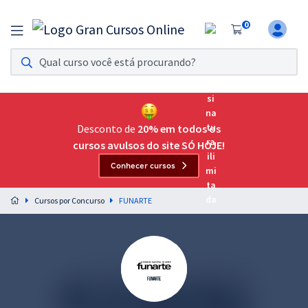
0
Assinatura Ilimitada 11
Acesso a todos os cursos. Teste grátis por 7 dias!
Assinatura OAB Até Passar
Acesso ilimitado a toda preparação para o Exame da
Desconto de
20% em todos os
Ordem, até você passar!
cursos avulsos do site SÓ HOJE!
Conhecer cursos
Residências Multiprofissionais
Preparação completa e intensiva para as principais
Cursos por Concurso
FUNARTE
residências em saúde do Brasil
Concursos
Assinatura Ilimitada
Cursos 20% OFF