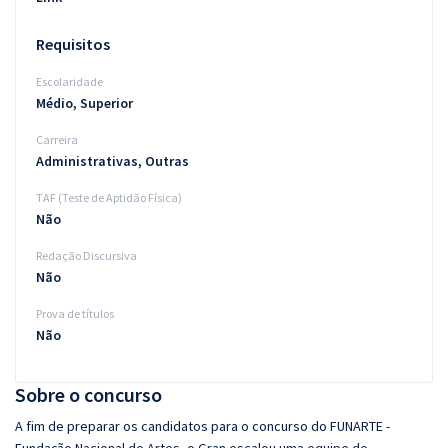
Requisitos
Escolaridade
Médio, Superior
Carreira
Administrativas, Outras
TAF (Teste de Aptidão Física)
Não
Redação Discursiva
Não
Prova de títulos
Não
Sobre o concurso
A fim de preparar os candidatos para o concurso do FUNARTE -