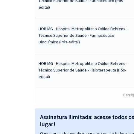
Técnico Superior de Saúde - Farmacêutico (Pós-
edital)
HOB MG - Hospital Metropolitano Odilon Behrens -
Técnico Superior de Saúde - Farmacêutico
Bioquímico (Pós-edital)
HOB MG - Hospital Metropolitano Odilon Behrens -
Técnico Superior de Saúde - Fisioterapeuta (Pós-
edital)
Carre
HOB MG - Hospital Metropolitano Odilon Behrens -
Técnico Superior de Saúde - Nutricionista (Pós-
edital)
Assinatura Ilimitada: acesse todos o
lugar!
HOB MG - Hospital Metropolitano Odilon Behrens -
O melhor custo benefício para os seus estudos e seu