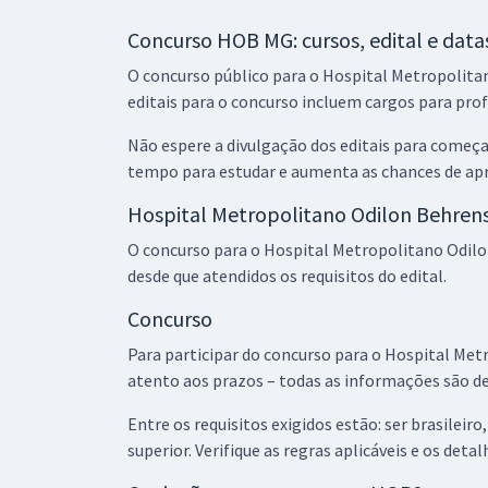
HOB MG - Hospital Metropolitano Odilon Behrens -
Concurso HOB MG: cursos, edital e datas
Conhecimentos Específicos para Técnico Superior
O concurso público para o Hospital Metropolit
de Saúde - Farmacêutico (Pós-edital)
editais para o concurso incluem cargos para prof
Não espere a divulgação dos editais para começa
HOB MG - Hospital Metropolitano Odilon Behrens -
tempo para estudar e aumenta as chances de ap
Enfermeiro B - Obstetra (Pós-edital)
Hospital Metropolitano Odilon Behren
O concurso para o Hospital Metropolitano Odilo
HOB MG - Hospital Metropolitano Odilon Behrens -
desde que atendidos os requisitos do edital.
Conhecimentos Específicos para o Cargo de
Concurso
Técnico de Serviços de Saúde - Técnico em
Enfermagem (Pós-edital)
Para participar do concurso para o Hospital Metr
atento aos prazos – todas as informações são de
HOB MG - Hospital Metropolitano Odilon Behrens -
Entre os requisitos exigidos estão: ser brasilei
Conhecimentos Específicos para os Cargos de
superior. Verifique as regras aplicáveis e os deta
Enfermeiro 24h e Enfermeiro 30h (Pós-edital)