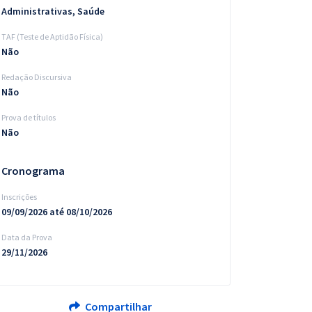
Administrativas, Saúde
TAF (Teste de Aptidão Física)
Não
Redação Discursiva
Não
Prova de títulos
Não
Cronograma
Inscrições
09/09/2026 até 08/10/2026
Data da Prova
29/11/2026
Compartilhar