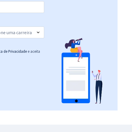
R$ 354,24
à vista
29,52
R$
ou 12x de
Comprar
Economize R$ 88,56
(-20%)
R$ 399,92
à vista
33,33
R$
ou 12x de
Comprar
Economize R$ 99,98
ica de Privacidade
e aceita
(-20%)
R$ 319,92
à vista
26,66
R$
ou 12x de
Comprar
Economize R$ 79,98
(-20%)
R$ 159,92
à vista
13,33
R$
ou 12x de
Comprar
Economize R$ 39,98
(-20%)