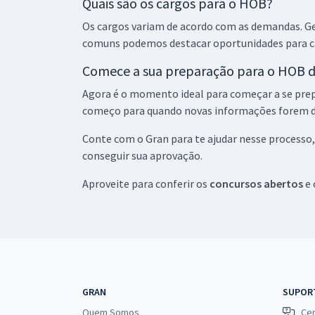
Quais são os cargos para o HOB?
Os cargos variam de acordo com as demandas. Ger
HOB MG - Hospital Metropolitano Odilon Behrens -
comuns podemos destacar oportunidades para ca
Conhecimentos Específicos para Técnico Superior
de Saúde - Farmacêutico Bioquímico (Pós-edital)
Comece a sua preparação para o HOB d
Agora é o momento ideal para começar a se prepa
começo para quando novas informações forem d
HOB MG - Hospital Metropolitano Odilon Behrens -
Cirurgião-Dentista B - Especialista em Odontologia
Conte com o Gran para te ajudar nesse processo,
Hospitalar (Pós-edital)
conseguir sua aprovação.
Aproveite para conferir os
concursos abertos
e 
HOB MG - Hospital Metropolitano Odilon Behrens -
Conhecimentos Específicos para Cirurgião-
Dentista B - Especialista em Odontologia
Hospitalar (Pós-edital)
HOB MG - Hospital Metropolitano Odilon Behrens -
Conhecimentos Específicos para Técnico de
GRAN
SUPOR
Serviço de Saúde - Técnico em Nutrição (Pós-
Quem Somos
Cen
edital)