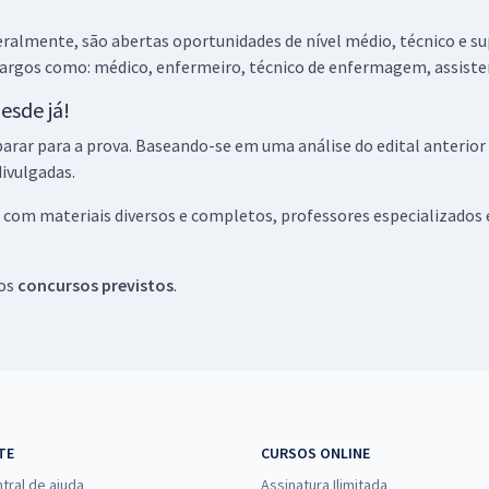
R$ 319,92
à vista
almente, são abertas oportunidades de nível médio, técnico e supe
26,66
R$
ou 12x de
rgos como: médico, enfermeiro, técnico de enfermagem, assisten
Comprar
Economize R$ 79,98
esde já!
(-20%)
rar para a prova. Baseando-se em uma análise do edital anterior 
R$ 327,92
à vista
ivulgadas.
27,33
R$
ou 12x de
Comprar
Economize R$ 81,98
 com materiais diversos e completos, professores especializados e
(-20%)
os
concursos previstos
.
R$ 151,92
à vista
12,66
R$
ou 12x de
Comprar
Economize R$ 37,98
(-20%)
R$ 167,84
à vista
13,99
R$
ou 12x de
Comprar
TE
CURSOS ONLINE
Economize R$ 41,96
tral de ajuda
Assinatura Ilimitada