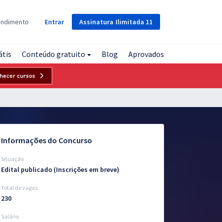
Assinatura
Ilimitada
11
endimento
Entrar
átis
Conteúdo gratuito
Blog
Aprovados
hecer cursos
Informações do Concurso
Situação
Edital publicado (Inscrições em breve)
Total de vagas
230
Salário