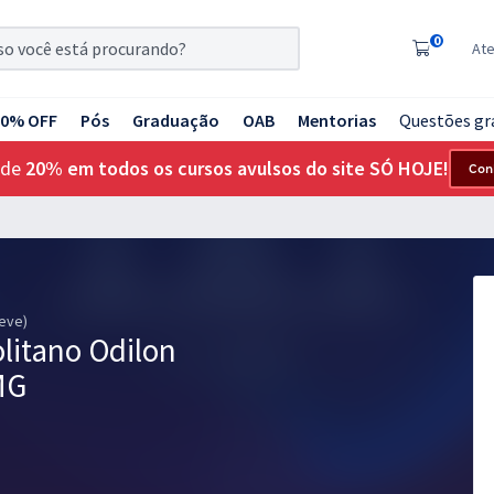
0
At
20% OFF
Pós
Graduação
OAB
Mentorias
Questões gr
 de
20% em todos os cursos avulsos do site SÓ HOJE!
Con
reve)
litano Odilon
MG