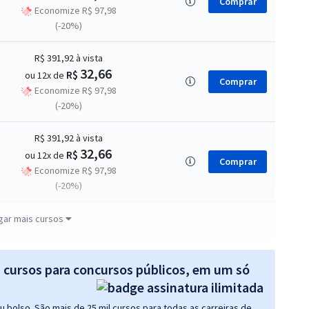
Comprar
Economize R$ 97,98
(-20%)
R$ 391,92
à vista
32,66
R$
ou 12x de
Comprar
Economize R$ 97,98
(-20%)
R$ 391,92
à vista
32,66
R$
ou 12x de
Comprar
Economize R$ 97,98
(-20%)
R$ 391,84
à vista
gar mais cursos
32,65
R$
ou 12x de
Comprar
Economize R$ 97,96
(-20%)
s cursos para concursos públicos, em um só
R$ 343,84
à vista
 bolso. São mais de 25 mil cursos para todas as carreiras de