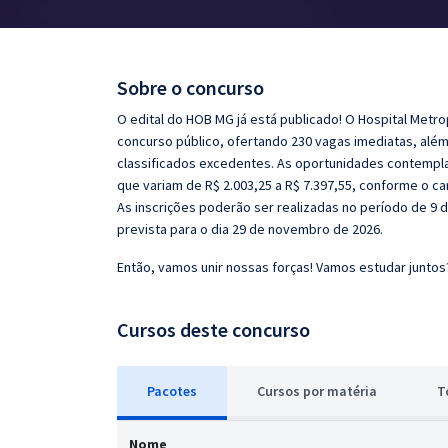
Pós
Graduação
Sobre o concurso
OAB
O edital do HOB MG já está publicado! O Hospital Metro
concurso público, ofertando 230 vagas imediatas, alé
Mentorias
classificados excedentes. As oportunidades contempla
que variam de R$ 2.003,25 a R$ 7.397,55, conforme o c
As inscrições poderão ser realizadas no período de 9 
Questões grátis
prevista para o dia 29 de novembro de 2026.
Conteúdo gratuito
Então, vamos unir nossas forças! Vamos estudar juntos
Blog
Cursos deste concurso
Aprovados
Atendimento
Pacotes
Cursos
p
or matéria
T
Nome