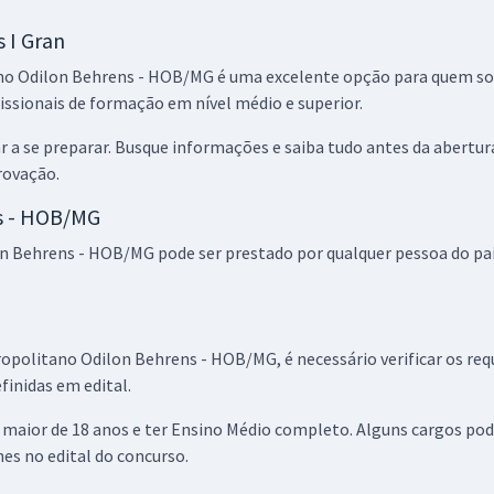
R$ 319,92
à vista
 I Gran
26,66
R$
ou 12x de
Comprar
Economize R$ 79,98
ano Odilon Behrens - HOB/MG é uma excelente opção para quem so
(-20%)
issionais de formação em nível médio e superior.
r a se preparar. Busque informações e saiba tudo antes da abertur
R$ 399,92
à vista
33,33
R$
rovação.
ou 12x de
Comprar
Economize R$ 99,98
s - HOB/MG
(-20%)
n Behrens - HOB/MG pode ser prestado por qualquer pessoa do paí
R$ 239,92
à vista
19,99
R$
ou 12x de
Comprar
Economize R$ 59,98
(-20%)
opolitano Odilon Behrens - HOB/MG, é necessário verificar os requi
finidas em edital.
R$ 319,92
à vista
26,66
R$
ro, maior de 18 anos e ter Ensino Médio completo. Alguns cargos p
ou 12x de
Comprar
Economize R$ 79,98
lhes no edital do concurso.
(-20%)