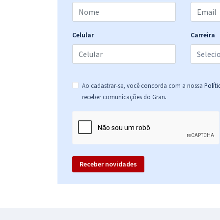
HOB MG - Hospital Metropolitano Odilon Behrens -
Técnico de Serviços de Saúde - Técnico em
Enfermagem (Pós-edital)
Celular
Carreira
HOB MG - Hospital Metropolitano Odilon Behrens -
Enfermeiro 24h e Enfermeiro 30h (Pós-edital)
Ao cadastrar-se, você concorda com a nossa
Polít
.
receber comunicações do Gran
HOB MG - Hospital Metropolitano Odilon Behrens -
Cirurgião Dentista Clínico Geral (Pós-edital)
Receber novidades
HOB MG - Hospital Metropolitano Odilon Behrens -
Conhecimentos Específicos para Cirurgião
Dentista Clínico Geral (Pós-edital)