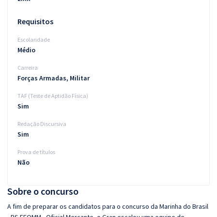
Requisitos
Escolaridade
Médio
Carreira
Forças Armadas, Militar
TAF (Teste de Aptidão Física)
Sim
Redação Discursiva
Sim
Prova de títulos
Não
Sobre o concurso
A fim de preparar os candidatos para o concurso da Marinha do Brasil