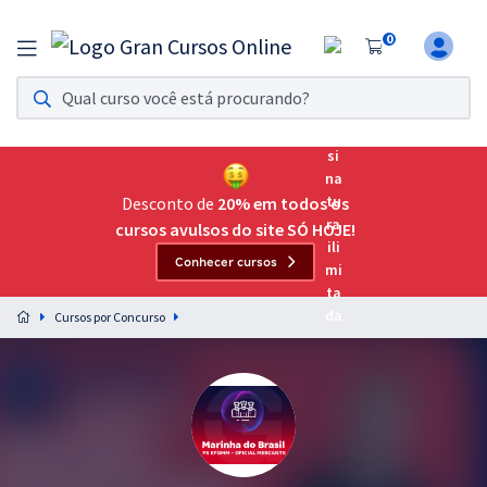
0
Assinatura Ilimitada 11
Acesso a todos os cursos. Teste grátis por 7 dias!
Assinatura OAB Até Passar
Acesso ilimitado a toda preparação para o Exame da
Desconto de
20% em todos os
Ordem, até você passar!
cursos avulsos do site SÓ HOJE!
Conhecer cursos
Residências Multiprofissionais
Preparação completa e intensiva para as principais
Cursos por Concurso
residências em saúde do Brasil
Concursos
Assinatura Ilimitada
Cursos 20% OFF