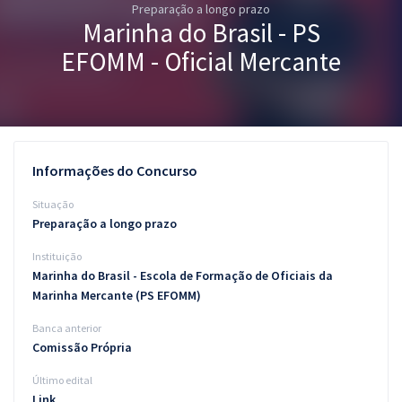
Preparação a longo prazo
Pós
Marinha do Brasil - PS
Graduação
EFOMM - Oficial Mercante
OAB
Mentorias
Informações do Concurso
Questões grátis
Situação
Conteúdo gratuito
Preparação a longo prazo
Instituição
Blog
Marinha do Brasil - Escola de Formação de Oficiais da
Aprovados
Marinha Mercante (PS EFOMM)
Banca anterior
Atendimento
Comissão Própria
Último edital
Link