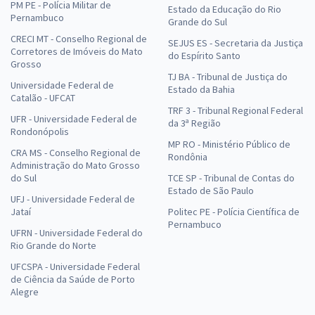
PM PE - Polícia Militar de
Estado da Educação do Rio
Pernambuco
Grande do Sul
CRECI MT - Conselho Regional de
SEJUS ES - Secretaria da Justiça
Corretores de Imóveis do Mato
do Espírito Santo
Grosso
TJ BA - Tribunal de Justiça do
Universidade Federal de
Estado da Bahia
Catalão - UFCAT
TRF 3 - Tribunal Regional Federal
UFR - Universidade Federal de
da 3ª Região
Rondonópolis
MP RO - Ministério Público de
CRA MS - Conselho Regional de
Rondônia
Administração do Mato Grosso
do Sul
TCE SP - Tribunal de Contas do
Estado de São Paulo
UFJ - Universidade Federal de
Jataí
Politec PE - Polícia Científica de
Pernambuco
UFRN - Universidade Federal do
Rio Grande do Norte
UFCSPA - Universidade Federal
de Ciência da Saúde de Porto
Alegre