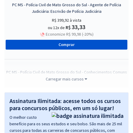
PC MS - Polícia Civil de Mato Grosso do Sul - Agente de Polícia
Judiciária: Escrivão de Polícia Judiciária
R$ 399,92
à vista
33,33
R$
ou 12x de
Economize R$ 99,98 (-20%)
Comprar
PC MS - Polícia Civil de Mato Grosso do Sul - Conhecimentos Comuns
para os Cargos de Agente de Polícia Judiciária: Escrivão de Polícia
Carregar mais cursos
Judiciária e de Investigador de Polícia Judiciária
R$ 327,92
à vista
Assinatura Ilimitada: acesse todos os cursos
27,33
R$
ou 12x de
para concursos públicos, em um só lugar!
Economize R$ 81,98 (-20%)
O melhor custo
Comprar
benefício para os seus estudos e seu bolso. São mais de 25 mil
cursos para todas as carreiras de concursos públicos, com