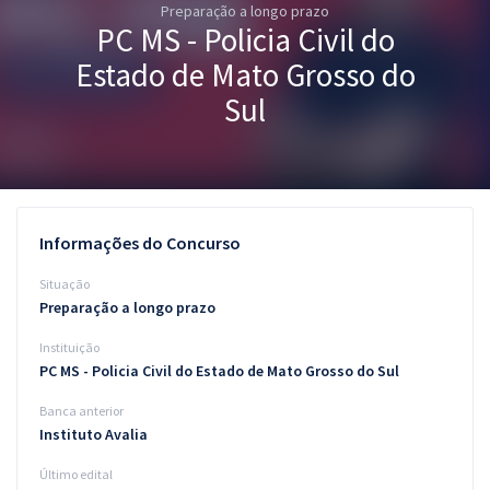
Preparação a longo prazo
Pós
PC MS - Policia Civil do
Graduação
Estado de Mato Grosso do
Sul
OAB
Mentorias
Questões grátis
Informações do Concurso
Conteúdo gratuito
Situação
Preparação a longo prazo
Blog
Instituição
Aprovados
PC MS - Policia Civil do Estado de Mato Grosso do Sul
Banca anterior
Atendimento
Instituto Avalia
Último edital