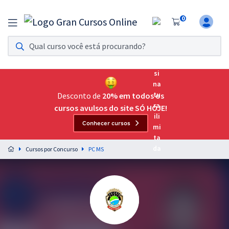
0
Assinatura Ilimitada 11
Acesso a todos os cursos. Teste grátis por 7 dias!
Assinatura OAB Até Passar
Acesso ilimitado a toda preparação para o Exame da
Desconto de
20% em todos os
Ordem, até você passar!
cursos avulsos do site SÓ HOJE!
Conhecer cursos
Residências Multiprofissionais
Preparação completa e intensiva para as principais
Cursos por Concurso
PC MS
residências em saúde do Brasil
Concursos
Assinatura Ilimitada
Cursos 20% OFF