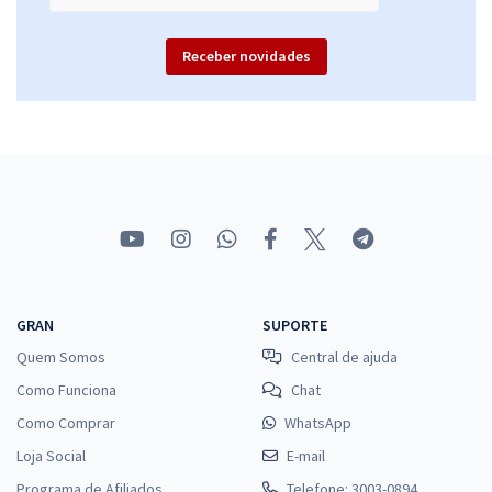
Economize R$ 91,96 (-20%)
Receber novidades
Comprar
PC MS - Polícia Civil do Estado do Mato Grosso do Sul - Delegado de
Polícia
R$ 719,04
à vista
59,92
R$
ou 12x de
Economize R$ 179,76 (-20%)
Comprar
GRAN
SUPORTE
Quem Somos
Central de ajuda
Como Funciona
Chat
Como Comprar
WhatsApp
Loja Social
E-mail
Programa de Afiliados
Telefone: 3003-0894