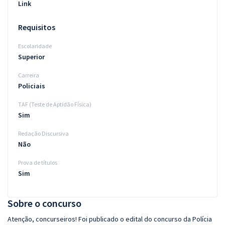
Link
Requisitos
Escolaridade
Superior
Carreira
Policiais
TAF (Teste de Aptidão Física)
Sim
Redação Discursiva
Não
Prova de títulos
Sim
Sobre o concurso
Atenção, concurseiros! Foi publicado o edital do concurso da Polícia