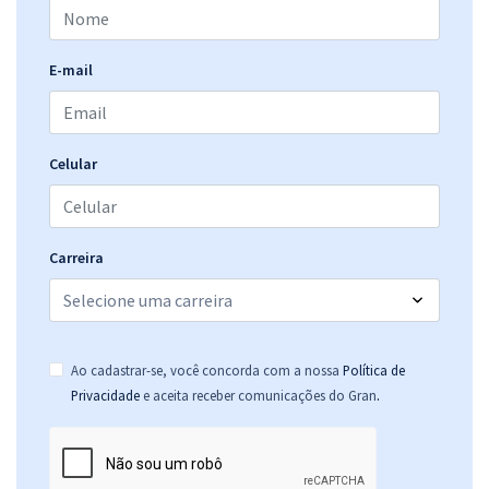
Comprar
E-mail
PC MS - Polícia Civil de Mato Grosso do Sul - Conhecimentos
Específicos para Agente de Polícia Judiciária: Escrivão de Polícia
Judiciária
Celular
R$ 263,92
à vista
21,99
R$
ou 12x de
Economize R$ 65,98 (-20%)
Carreira
Comprar
Ao cadastrar-se, você concorda com a nossa
Política de
PC MS - Polícia Civil de Mato Grosso do Sul - Conhecimentos
.
Privacidade
e aceita receber comunicações do Gran
Específicos para Agente de Polícia Judiciária: Investigador de
Polícia Judiciária
R$ 367,84
à vista
30,65
R$
ou 12x de