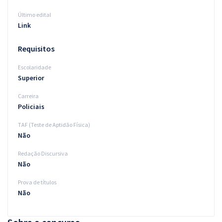
Último edital
Link
Requisitos
Escolaridade
Superior
Carreira
Policiais
TAF (Teste de Aptidão Física)
Não
Redação Discursiva
Não
Prova de títulos
Não