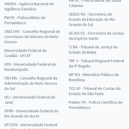
PM SC - Polícia Militar de Santa
ANVISA - Agência Nacional de
Catarina
Vigilância Sanitária
SEDUC RS - Secretaria de
PM PE - Polícia Militar de
Estado da Educação do Rio
Pernambuco
Grande do Sul
CRECI MT - Conselho Regional de
SEJUS ES - Secretaria da Justiça
Corretores de Imóveis do Mato
do Espírito Santo
Grosso
TJ BA - Tribunal de Justiça do
Universidade Federal de
Estado da Bahia
Catalão - UFCAT
TRF 3 - Tribunal Regional Federal
UFR - Universidade Federal de
da 3ª Região
Rondonópolis
MP RO - Ministério Público de
CRA MS - Conselho Regional de
Rondônia
Administração do Mato Grosso
do Sul
TCE SP - Tribunal de Contas do
Estado de São Paulo
UFJ - Universidade Federal de
Jataí
Politec PE - Polícia Científica de
Pernambuco
UFRN - Universidade Federal do
Rio Grande do Norte
UFCSPA - Universidade Federal