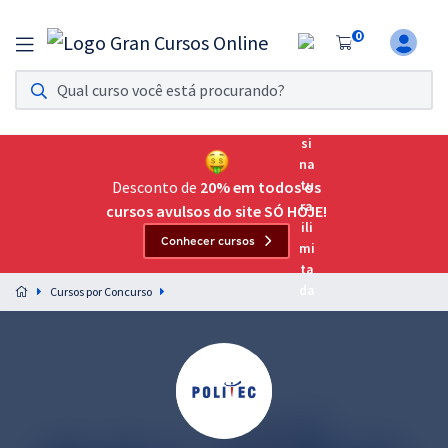
0
Assinatura Ilimitada 11
Acesso a todos os cursos. Teste grátis por 7 dias!
Assinatura OAB Até Passar
Acesso ilimitado a toda preparação para o Exame da
Desconto de
20% em todos os
Ordem, até você passar!
cursos avulsos do site SÓ HOJE!
Conhecer cursos
Residências Multiprofissionais
Preparação completa e intensiva para as principais
Cursos por Concurso
residências em saúde do Brasil
Concursos
Assinatura Ilimitada
Cursos 20% OFF