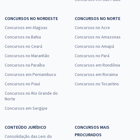
Prefeitura de Alagoa Grande - PB - Professor de História (Pós-Edital)
CONCURSOS NO NORDESTE
CONCURSOS NO NORTE
R$ 399,92
à vista
Concursos em Alagoas
Concursos no Acre
33,33
R$
ou 12x de
Concursos na Bahia
Concursos no Amazonas
Economize R$ 99,98 (-20%)
Concursos no Ceará
Concursos no Amapá
Comprar
Concursos no Maranhão
Concursos no Pará
Concursos na Paraíba
Concursos em Rondônia
Concursos em Pernambuco
Concursos em Roraima
Prefeitura de Alagoa Grande - PB - Enfermeiro (Atenção Primária)
Concursos no Piauí
Concursos no Tocantins
R$ 399,92
à vista
Concursos no Rio Grande do
33,33
R$
ou 12x de
Norte
Economize R$ 99,98 (-20%)
Concursos em Sergipe
Comprar
CONTEÚDO JURÍDICO
CONCURSOS MAIS
PROCURADOS
Consolidação das Leis do