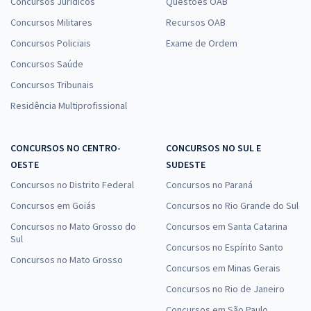
Concursos Jurídicos
Questões OAB
Concursos Militares
Recursos OAB
Concursos Policiais
Exame de Ordem
Prefeitura de Alagoa Grande - PB - Coveiro (Pós-Edital)
Concursos Saúde
R$ 306,24
à vista
25,52
R$
ou 12x de
Concursos Tribunais
Economize R$ 76,56 (-20%)
Residência Multiprofissional
Comprar
CONCURSOS NO CENTRO-
CONCURSOS NO SUL E
OESTE
SUDESTE
Concursos no Distrito Federal
Concursos no Paraná
Prefeitura de Alagoa Grande - PB - Auxiliar de Serviços Gerais (Pós-
Edital)
Concursos em Goiás
Concursos no Rio Grande do Sul
R$ 306,24
à vista
Concursos no Mato Grosso do
Concursos em Santa Catarina
25,52
Sul
R$
ou 12x de
Concursos no Espírito Santo
Economize R$ 76,56 (-20%)
Concursos no Mato Grosso
Concursos em Minas Gerais
Comprar
Concursos no Rio de Janeiro
Concursos em São Paulo