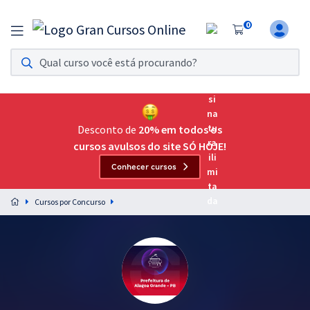
0
Assinatura Ilimitada 11
Acesso a todos os cursos. Teste grátis por 7 dias!
Assinatura OAB Até Passar
Acesso ilimitado a toda preparação para o Exame da
Desconto de
20% em todos os
Ordem, até você passar!
cursos avulsos do site SÓ HOJE!
Conhecer cursos
Residências Multiprofissionais
Preparação completa e intensiva para as principais
Cursos por Concurso
residências em saúde do Brasil
Concursos
Assinatura Ilimitada
Cursos 20% OFF