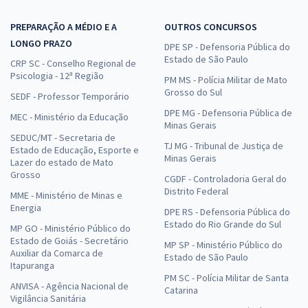
R$ 399,92
à vista
33,33
R$
ou 12x de
PREPARAÇÃO A MÉDIO E A
OUTROS CONCURSOS
Economize R$ 99,98 (-20%)
LONGO PRAZO
DPE SP - Defensoria Pública do
Comprar
Estado de São Paulo
CRP SC - Conselho Regional de
Psicologia - 12ª Região
PM MS - Polícia Militar de Mato
Grosso do Sul
SEDF - Professor Temporário
DPE MG - Defensoria Pública de
MEC - Ministério da Educação
Prefeitura de Alagoa Grande - PB - Professor de Educação Física
Minas Gerais
(Pós-Edital)
SEDUC/MT - Secretaria de
TJ MG - Tribunal de Justiça de
Estado de Educação, Esporte e
R$ 399,92
à vista
Minas Gerais
Lazer do estado de Mato
33,33
R$
Grosso
ou 12x de
CGDF - Controladoria Geral do
Economize R$ 99,98 (-20%)
Distrito Federal
MME - Ministério de Minas e
Energia
DPE RS - Defensoria Pública do
Comprar
Estado do Rio Grande do Sul
MP GO - Ministério Público do
Estado de Goiás - Secretário
MP SP - Ministério Público do
Auxiliar da Comarca de
Estado de São Paulo
Itapuranga
Prefeitura de Alagoa Grande - PB - Conhecimentos Básicos Comuns
PM SC - Polícia Militar de Santa
ANVISA - Agência Nacional de
Catarina
aos Cargos de Nível Fundamental Completo com a Equipe Gran (Pós-
Vigilância Sanitária