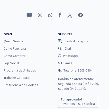
R$ 306,24
à vista
25,52
R$
ou 12x de
Economize R$ 76,56 (-20%)
Comprar
GRAN
SUPORTE
Quem Somos
Central de ajuda
Prefeitura de Alagoa Grande - PB - Pedreiro (Pós-Edital)
Como Funciona
Chat
R$ 306,24
à vista
25,52
Como Comprar
WhatsApp
R$
ou 12x de
Economize R$ 76,56 (-20%)
Loja Social
E-mail
Programa de Afiliados
Telefone: 3003-0894
Comprar
Trabalhe Conosco
Horário de atendimento:
segunda a sexta (8h às 20h),
Preferência de Cookies
sábado (9h às 13h).
Prefeitura de Alagoa Grande - PB - Operador de Máquinas
Foi aprovado?
R$ 306,24
à vista
Envie-nos a sua história!
25,52
R$
ou 12x de