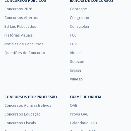
CONCURSOS PÚBLICOS
BANCAS DE CONCURSOS
Comprar
Concursos 2026
Cebraspe
Concursos Abertos
Cesgranrio
Editais Publicados
Consulplan
Prefeitura de Alagoa Grande - PB - Eletricista (Pós-Edital)
Histórias Visuais
FCC
R$ 306,24
à vista
Notícias de Concursos
FGV
25,52
R$
ou 12x de
Economize R$ 76,56 (-20%)
Questões de Concurso
Idecan
Selecon
Comprar
Uniase
Vunesp
Prefeitura de Alagoa Grande - PB - Cozinheira (Pós-Edital)
CONCURSOS POR PROFISSÃO
EXAME DE ORDEM
R$ 306,24
à vista
25,52
Concursos Administrativos
R$
OAB
ou 12x de
Economize R$ 76,56 (-20%)
Concursos Educação
Prova OAB
Comprar
Concursos Fiscais
Calendário OAB