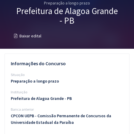
Preparação a longo prazo
Pós
Prefeitura de Alagoa Grande
Graduação
- PB
OAB
Baixar edital
Mentorias
Questões grátis
Informações do Concurso
Conteúdo gratuito
Situação
Preparação a longo prazo
Blog
Instituição
Aprovados
Prefeitura de Alagoa Grande - PB
Banca anterior
Atendimento
CPCON UEPB - Comissão Permanente de Concursos da
Universidade Estadual da Paraíba