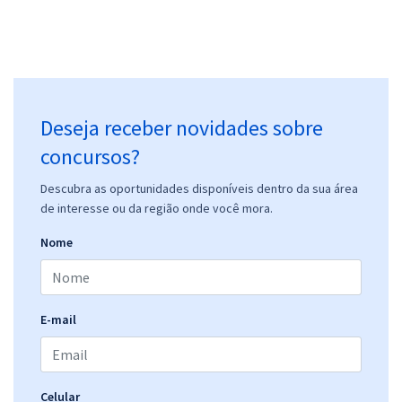
Prefeitura de Alagoa Grande - PB - Vigilante (Zona Urbana) (Pós-
Edital)
R$ 306,24
à vista
25,52
R$
ou 12x de
Economize R$ 76,56 (-20%)
Deseja receber novidades sobre
Comprar
concursos?
Descubra as oportunidades disponíveis dentro da sua área
de interesse ou da região onde você mora.
Prefeitura de Alagoa Grande - PB - Vigilante (Zona Rural) (Pós-Edital)
Nome
R$ 306,24
à vista
25,52
R$
ou 12x de
Economize R$ 76,56 (-20%)
E-mail
Comprar
Celular