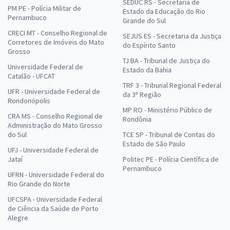
Edital)
SEDUC RS - Secretaria de
PM PE - Polícia Militar de
Estado da Educação do Rio
R$ 267,84
à vista
Pernambuco
Grande do Sul
22,32
R$
ou 12x de
CRECI MT - Conselho Regional de
SEJUS ES - Secretaria da Justiça
Economize R$ 66,96 (-20%)
Corretores de Imóveis do Mato
do Espírito Santo
Grosso
Comprar
TJ BA - Tribunal de Justiça do
Universidade Federal de
Estado da Bahia
Catalão - UFCAT
TRF 3 - Tribunal Regional Federal
UFR - Universidade Federal de
da 3ª Região
Rondonópolis
Prefeitura de Alagoa Grande - PB - Conhecimentos Básicos Comuns
MP RO - Ministério Público de
CRA MS - Conselho Regional de
aos Cargos de Nível Superior com a Equipe Gran (Pós-Edital)
Rondônia
Administração do Mato Grosso
R$ 354,24
à vista
do Sul
TCE SP - Tribunal de Contas do
29,52
R$
Estado de São Paulo
ou 12x de
UFJ - Universidade Federal de
Economize R$ 88,56 (-20%)
Jataí
Politec PE - Polícia Científica de
Pernambuco
Comprar
UFRN - Universidade Federal do
Rio Grande do Norte
UFCSPA - Universidade Federal
de Ciência da Saúde de Porto
Alegre
Prefeitura de Alagoa Grande - PB - Conhecimentos Básicos Comuns