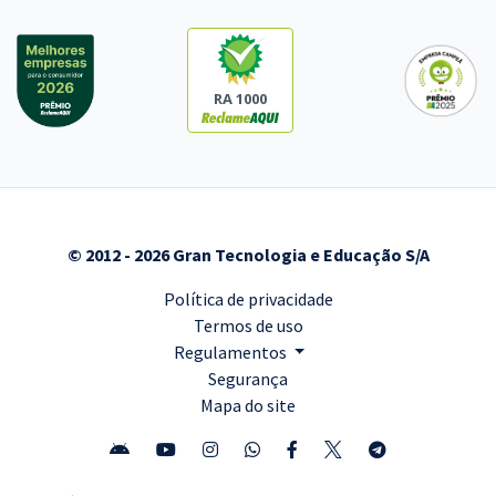
aos Cargos de Nível Superior Magistério com a Equipe Gran (Pós-
Edital)
R$ 354,24
à vista
29,52
R$
ou 12x de
RA 1000
Economize R$ 88,56 (-20%)
Comprar
© 2012 - 2026 Gran Tecnologia e Educação S/A
Política de privacidade
Termos de uso
Regulamentos
Segurança
Mapa do site