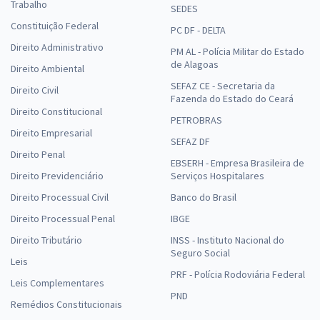
Trabalho
Prefeitura de Alagoa Grande - PB - Enfermeiro Plantonista
SEDES
Constituição Federal
R$ 399,92
à vista
PC DF - DELTA
33,33
R$
ou 12x de
Direito Administrativo
PM AL - Polícia Militar do Estado
Economize R$ 99,98 (-20%)
de Alagoas
Direito Ambiental
SEFAZ CE - Secretaria da
Comprar
Direito Civil
Fazenda do Estado do Ceará
Direito Constitucional
PETROBRAS
Direito Empresarial
SEFAZ DF
Prefeitura de Alagoa Grande - PB - Enfermeiro SAMU
Direito Penal
EBSERH - Empresa Brasileira de
R$ 399,92
à vista
Direito Previdenciário
Serviços Hospitalares
33,33
R$
ou 12x de
Direito Processual Civil
Banco do Brasil
Economize R$ 99,98 (-20%)
Direito Processual Penal
IBGE
Comprar
Direito Tributário
INSS - Instituto Nacional do
Seguro Social
Leis
PRF - Polícia Rodoviária Federal
Leis Complementares
PND
Prefeitura de Alagoa Grande - PB - Nutricionista (Pós-Edital)
Remédios Constitucionais