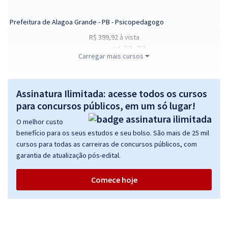
Prefeitura de Alagoa Grande - PB - Psicopedagogo
R$ 399,92
à vista
33,33
R$
ou 12x de
Carregar mais cursos
Economize R$ 99,98 (-20%)
Comprar
Assinatura Ilimitada: acesse todos os cursos
para concursos públicos, em um só lugar!
O melhor custo
Prefeitura de Alagoa Grande - PB - Agente de Limpeza Urbana (Pós-
benefício para os seus estudos e seu bolso. São mais de 25 mil
Edital)
cursos para todas as carreiras de concursos públicos, com
R$ 306,24
à vista
garantia de atualização pós-edital.
25,52
R$
ou 12x de
Economize R$ 76,56 (-20%)
Comece hoje
Comprar