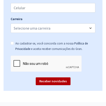
Prefeitura de Alagoa Grande - PB - Tratorista (Pós-Edital)
R$ 306,24
à vista
25,52
R$
ou 12x de
Carreira
Economize R$ 76,56 (-20%)
Comprar
Ao cadastrar-se, você concorda com a nossa
Política de
.
Privacidade
e aceita receber comunicações do Gran
Prefeitura de Alagoa Grande - PB - Trabalhador Braçal (Pós-Edital)
R$ 306,24
à vista
25,52
R$
ou 12x de
Economize R$ 76,56 (-20%)
Comprar
Receber novidades
Prefeitura de Alagoa Grande - PB - Porteiro (Saúde) (Pós-Edital)