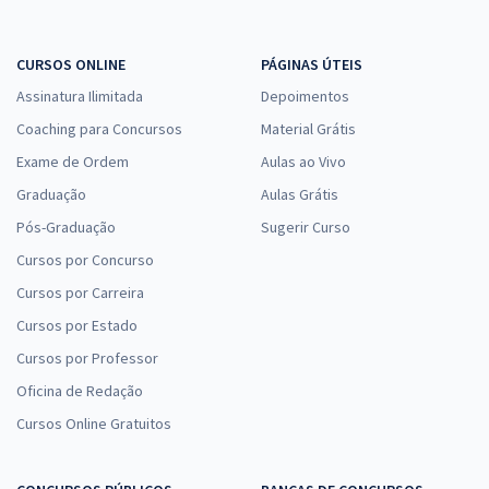
Economize R$ 76,56 (-20%)
Comprar
CURSOS ONLINE
PÁGINAS ÚTEIS
Assinatura Ilimitada
Depoimentos
Coaching para Concursos
Material Grátis
Prefeitura de Alagoa Grande - PB - Merendeira (Pós-Edital)
Exame de Ordem
Aulas ao Vivo
R$ 306,24
à vista
Graduação
Aulas Grátis
25,52
R$
ou 12x de
Pós-Graduação
Sugerir Curso
Economize R$ 76,56 (-20%)
Cursos por Concurso
Comprar
Cursos por Carreira
Cursos por Estado
Cursos por Professor
Prefeitura de Alagoa Grande - PB - Encanador (Pós-Edital)
Oficina de Redação
R$ 306,24
à vista
Cursos Online Gratuitos
25,52
R$
ou 12x de
Economize R$ 76,56 (-20%)