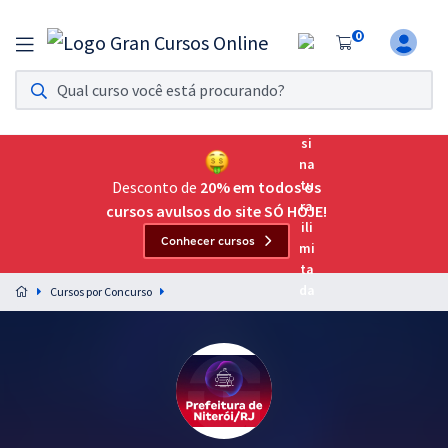
0
Assinatura Ilimitada 11
Acesso a todos os cursos. Teste grátis por 7 dias!
Assinatura OAB Até Passar
Acesso ilimitado a toda preparação para o Exame da
Desconto de
20% em todos os
Ordem, até você passar!
cursos avulsos do site SÓ HOJE!
Conhecer cursos
Residências Multiprofissionais
Preparação completa e intensiva para as principais
Cursos por Concurso
residências em saúde do Brasil
Concursos
Assinatura Ilimitada
Cursos 20% OFF