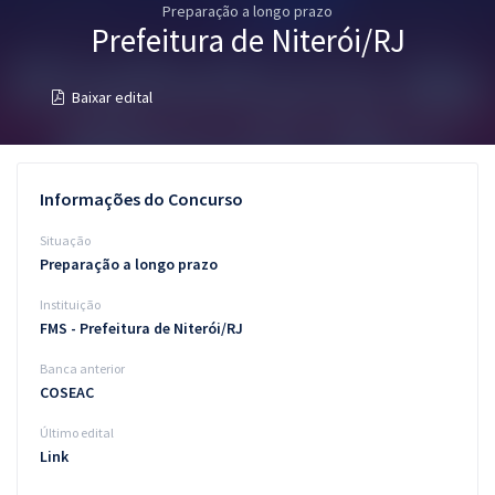
Preparação a longo prazo
Pós
Prefeitura de Niterói/RJ
Graduação
Baixar edital
OAB
Mentorias
Informações do Concurso
Questões grátis
Situação
Preparação a longo prazo
Conteúdo gratuito
Instituição
Blog
FMS - Prefeitura de Niterói/RJ
Aprovados
Banca anterior
COSEAC
Atendimento
Último edital
Link