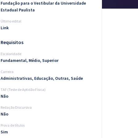
Fundação para o Vestibular da Universidade
Estadual Paulista
Último edital
Link
Requisitos
Escolaridade
Fundamental, Médio, Superior
Carreira
Administrativas, Educação, Outras, Saúde
TAF (Teste de Aptidão Física)
Não
Redação Discursiva
Não
Prova de títulos
Sim