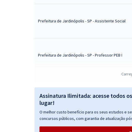
Prefeitura de Jardinópolis - SP - Assistente Social
Prefeitura de Jardinópolis - SP - Professor PEB I
Carre
Prefeitura de Jardinópolis - SP - Psicólogo II – Área
da Educação
Assinatura Ilimitada: acesse todos o
lugar!
O melhor custo benefício para os seus estudos e seu
concursos públicos, com garantia de atualização pós
Prefeitura de Jardinópolis - SP - Psicólogo II – Área
da Saúde