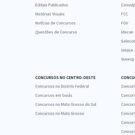
Prefeitura de Jardinópolis - SP - Conhecimentos
Editais Publicados
Consulp
Específicos para Farmacêutico
Histórias Visuais
FCC
Notícias de Concursos
FGV
Questões de Concurso
Idecan
Prefeitura de Jardinópolis - SP - Químico
Seleco
Uniase
Vunesp
CONCURSOS NO CENTRO-OESTE
CONCUR
Concursos no Distrito Federal
Concur
Concursos em Goiás
Concurs
Concursos no Mato Grosso do Sul
Concurs
Concursos no Mato Grosso
Concurs
Concur
Concurs