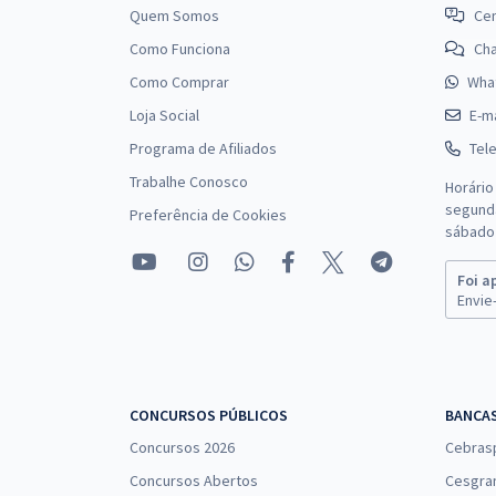
Prefeitura de Jardinópolis - SP - Nutricionista
Quem Somos
Cen
Como Funciona
Ch
Como Comprar
Wha
Loja Social
E-ma
Prefeitura de Jardinópolis - SP - Conhecimentos
Específicos para o Cargo de Nutricionista
Programa de Afiliados
Tel
Trabalhe Conosco
Horário
segunda
Preferência de Cookies
sábado 
Prefeitura de Jardinópolis - SP - Código de Ética e
Lei do Exercício Profissional para o Cargo de
Foi a
Nutricionista
Envie-
Prefeitura de Jardinópolis - SP - Farmacêutico
CONCURSOS PÚBLICOS
BANCA
Concursos 2026
Cebras
Concursos Abertos
Cesgra