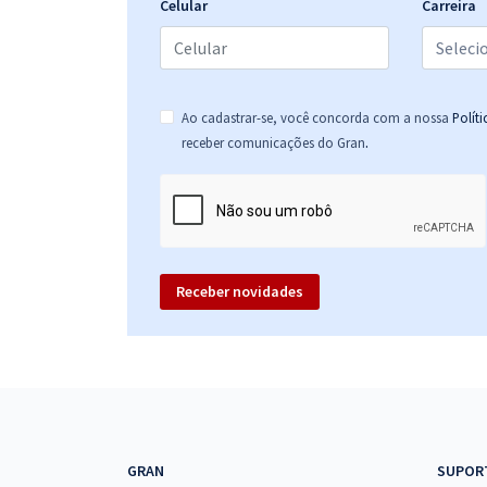
Celular
Carreira
Prefeitura de Jardinópolis - SP - Psicopedagogo
Ao cadastrar-se, você concorda com a nossa
Polít
.
receber comunicações do Gran
Prefeitura de Jardinópolis - SP - Agente
Comunitário de Saúde
Receber novidades
Prefeitura de Jardinópolis - SP - Fiscal de Vigilância
Sanitária e Saúde do Trabalhador
GRAN
SUPOR