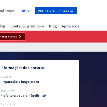
Assinatura
Ilimitada
11
endimento
Entrar
átis
Conteúdo gratuito
Blog
Aprovados
hecer cursos
Informações do Concurso
Situação
Preparação a longo prazo
Instituição
Prefeitura de Jardinópolis - SP
Banca anterior