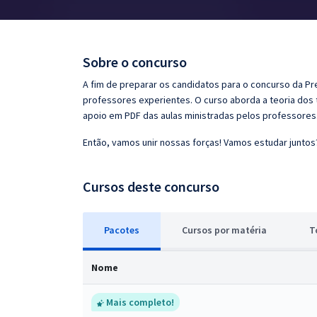
Pós
Graduação
Sobre o concurso
OAB
A fim de preparar os candidatos para o concurso da Pre
professores experientes. O curso aborda a teoria dos 
Mentorias
apoio em PDF das aulas ministradas pelos professores
Então, vamos unir nossas forças! Vamos estudar juntos
Questões grátis
Conteúdo gratuito
Cursos deste concurso
Blog
Pacotes
Cursos
p
or matéria
T
Aprovados
Nome
Atendimento
Mais completo!