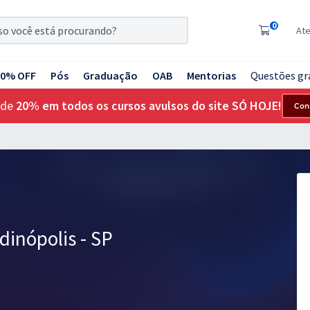
0
At
20% OFF
Pós
Graduação
OAB
Mentorias
Questões gr
 de
20% em todos os cursos avulsos do site SÓ HOJE!
Con
dinópolis - SP