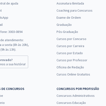
Comprar
tral de ajuda
Assinatura Ilimitada
Economize R$ 99,98
(-20%)
at
Coaching para Concursos
tsApp
Exame de Ordem
R$ 231,92
à vista
il
19,33
Graduação
R$
ou 12x de
Comprar
Economize R$ 57,98
efone: 3003-0894
Pós-Graduação
(-20%)
Cursos por Concurso
 de atendimento:
 a sexta (8h às 20h),
Cursos por Carreira
R$ 87,92
à vista
(9h às 13h).
7,33
R$
Cursos por Estado
ou 12x de
Comprar
Economize R$ 21,98
provado?
Cursos por Professor
(-20%)
nos a sua história!
Oficina de Redação
Cursos Online Gratuitos
R$ 399,92
à vista
33,33
R$
ou 12x de
Comprar
Economize R$ 99,98
S DE CONCURSOS
CONCURSOS POR PROFISSÃO
(-20%)
pe
Concursos Administrativos
R$ 319,92
à vista
nrio
Concursos Educação