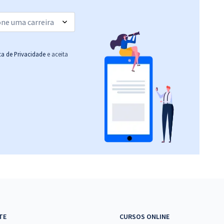
Economize R$ 39,98
(-20%)
R$ 354,24
à vista
29,52
R$
ou 12x de
Comprar
ica de Privacidade
e aceita
Economize R$ 88,56
(-20%)
R$ 306,24
à vista
25,52
R$
ou 12x de
Comprar
Economize R$ 76,56
(-20%)
R$ 354,24
à vista
29,52
R$
ou 12x de
Comprar
Economize R$ 88,56
(-20%)
R$ 399,92
à vista
TE
CURSOS ONLINE
33,33
R$
ou 12x de