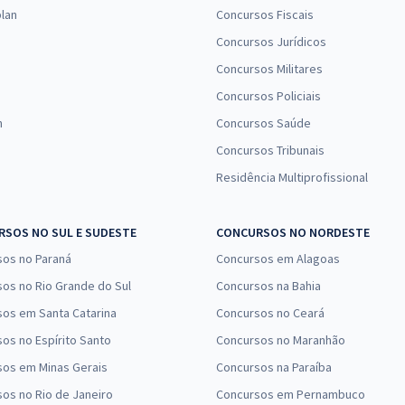
26,66
R$
ou 12x de
lan
Concursos Fiscais
Comprar
Economize R$ 79,98
Concursos Jurídicos
(-20%)
Concursos Militares
R$ 354,24
à vista
Concursos Policiais
29,52
R$
ou 12x de
Comprar
n
Concursos Saúde
Economize R$ 88,56
Concursos Tribunais
(-20%)
Residência Multiprofissional
SOS NO SUL E SUDESTE
CONCURSOS NO NORDESTE
sos no Paraná
Concursos em Alagoas
os no Rio Grande do Sul
Concursos na Bahia
os em Santa Catarina
Concursos no Ceará
os no Espírito Santo
Concursos no Maranhão
sos em Minas Gerais
Concursos na Paraíba
os no Rio de Janeiro
Concursos em Pernambuco