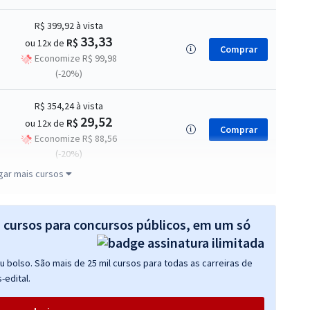
R$ 399,92
à vista
33,33
R$
ou 12x de
Comprar
Economize R$ 99,98
(-20%)
R$ 354,24
à vista
29,52
R$
ou 12x de
Comprar
Economize R$ 88,56
(-20%)
gar mais cursos
R$ 399,92
à vista
33,33
R$
ou 12x de
Comprar
Economize R$ 99,98
s cursos para concursos públicos, em um só
(-20%)
 bolso. São mais de 25 mil cursos para todas as carreiras de
R$ 399,92
à vista
-edital.
33,33
R$
ou 12x de
Comprar
Economize R$ 99,98