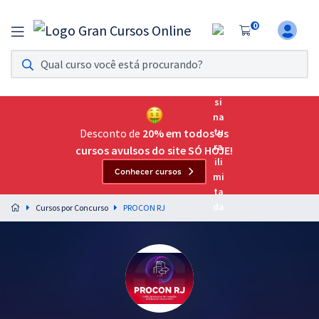
0
Assinatura Ilimitada 11
Acesso a todos os cursos. Teste grátis por 7 dias!
Assinatura OAB Até Passar
Acesso ilimitado a toda preparação para o Exame da
Desconto de
20% em todos os
Ordem, até você passar!
cursos avulsos do site SÓ HOJE!
Conhecer cursos
Residências Multiprofissionais
Preparação completa e intensiva para as principais
Cursos por Concurso
PROCON RJ
residências em saúde do Brasil
Concursos
Assinatura Ilimitada
Cursos 20% OFF