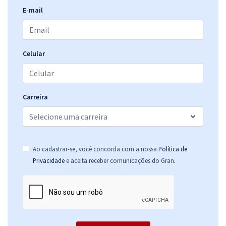
PROCON RJ - Instituto Estadual de Proteção e Defesa do
E-mail
Consumidor - Conhecimentos Específicos para o cargo de Analista
de Proteção e Defesa do Consumidor
R$ 319,92
à vista
26,66
R$
ou 12x de
Celular
Economize R$ 79,98 (-20%)
Comprar
Carreira
PROCON RJ - Instituto Estadual de Proteção e Defesa do
Consumidor -Técnico em Informática
Ao cadastrar-se, você concorda com a nossa
Política de
R$ 287,84
à vista
.
Privacidade
e aceita receber comunicações do Gran
23,99
R$
ou 12x de
Economize R$ 71,96 (-20%)
Comprar