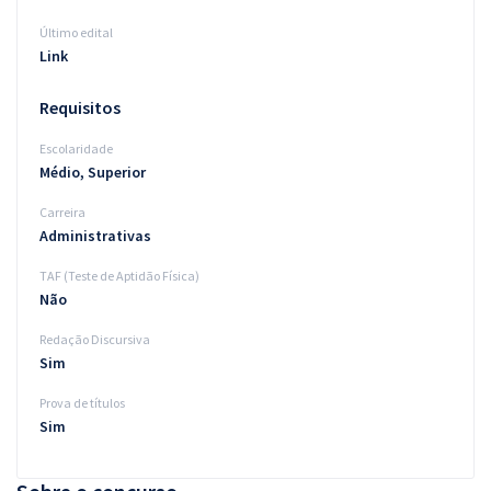
Último edital
Link
Requisitos
Escolaridade
Médio, Superior
Carreira
Administrativas
TAF (Teste de Aptidão Física)
Não
Redação Discursiva
Sim
Prova de títulos
Sim