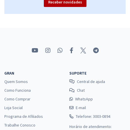
Receber novidades
PROCON RJ - Instituto Estadual de Proteção e Defesa do
Consumidor - Conhecimentos Específicos para o Cargo de Técnico
em Informática
R$ 191,84
à vista
15,99
R$
ou 12x de
Economize R$ 47,96 (-20%)
Comprar
GRAN
SUPORTE
Quem Somos
Central de ajuda
Como Funciona
Chat
Como Comprar
WhatsApp
Loja Social
E-mail
Programa de Afiliados
Telefone: 3003-0894
Trabalhe Conosco
Horário de atendimento: