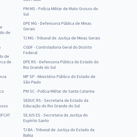
PM MS - Polícia Militar de Mato Grosso do
Sul
DPE MG - Defensoria Pública de Minas
de
Gerais
ado de
TJ MG - Tribunal de Justiça de Minas Gerais
a
CGDF - Controladoria Geral do Distrito
Federal
do de
arca de
DPE RS - Defensoria Pública do Estado do
Rio Grande do Sul
ncia
MP SP - Ministério Público do Estado de
São Paulo
uco
PM SC - Polícia Militar de Santa Catarina
SEDUC RS - Secretaria de Estado da
osso
Educação do Rio Grande do Sul
 UFCAT
SEJUS ES - Secretaria da Justiça do
Espírito Santo
TJ BA - Tribunal de Justiça do Estado da
Bahia