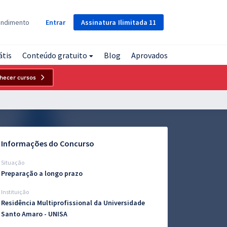
Assinatura
Ilimitada
11
endimento
Entrar
átis
Conteúdo gratuito
Blog
Aprovados
hecer cursos
Informações do Concurso
Situação
Preparação a longo prazo
Instituição
Residência Multiprofissional da Universidade
Santo Amaro - UNISA