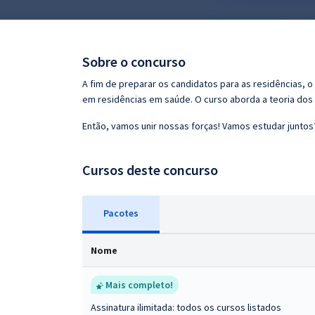
Pós
Graduação
Sobre o concurso
OAB
A fim de preparar os candidatos para as residências,
em residências em saúde. O curso aborda a teoria dos 
Mentorias
Então, vamos unir nossas forças! Vamos estudar juntos
Questões grátis
Cursos deste concurso
Conteúdo gratuito
Blog
Pacotes
Aprovados
Nome
Atendimento
Mais completo!
Assinatura ilimitada: todos os cursos listados