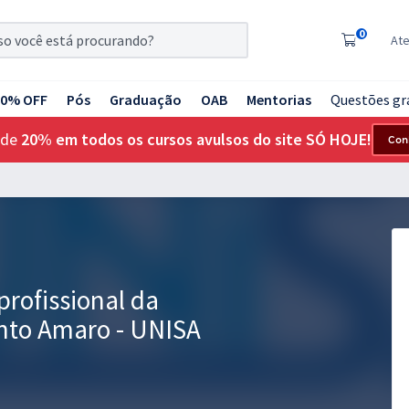
0
At
20% OFF
Pós
Graduação
OAB
Mentorias
Questões gr
 de
20% em todos os cursos avulsos do site SÓ HOJE!
Con
profissional da
nto Amaro - UNISA