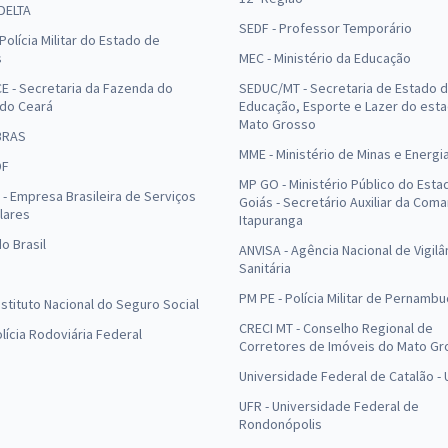
 DELTA
SEDF - Professor Temporário
Polícia Militar do Estado de
s
MEC - Ministério da Educação
E - Secretaria da Fazenda do
SEDUC/MT - Secretaria de Estado 
 do Ceará
Educação, Esporte e Lazer do est
Mato Grosso
BRAS
MME - Ministério de Minas e Energi
DF
MP GO - Ministério Público do Esta
- Empresa Brasileira de Serviços
Goiás - Secretário Auxiliar da Com
lares
Itapuranga
o Brasil
ANVISA - Agência Nacional de Vigilâ
Sanitária
PM PE - Polícia Militar de Pernamb
Instituto Nacional do Seguro Social
CRECI MT - Conselho Regional de
olícia Rodoviária Federal
Corretores de Imóveis do Mato Gr
Universidade Federal de Catalão -
UFR - Universidade Federal de
Rondonópolis