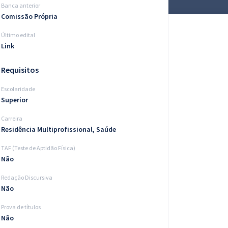
Banca anterior
Comissão Própria
Último edital
Link
Requisitos
Escolaridade
Superior
Carreira
Residência Multiprofissional, Saúde
TAF (Teste de Aptidão Física)
Não
Redação Discursiva
Não
Prova de títulos
Não