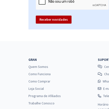
Receber novidades
GRAN
SUPOR
Quem Somos
Cen
Como Funciona
Ch
Como Comprar
Wha
Loja Social
E-ma
Programa de Afiliados
Tel
Trabalhe Conosco
Horário