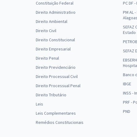
Constituição Federal
PC DF -
Direito Administrativo
PM AL - 
Alagoa
Direito Ambiental
SEFAZ C
Direito Civil
Estado
Direito Constitucional
PETRO
Direito Empresarial
SEFAZ 
Direito Penal
EBSERH 
Hospita
Direito Previdenciário
Banco d
Direito Processual Civil
IBGE
Direito Processual Penal
INSS - 
Direito Tributário
PRF - P
Leis
PND
Leis Complementares
Remédios Constitucionais