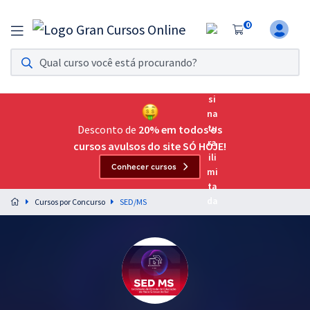
0
Assinatura Ilimitada 11
Acesso a todos os cursos. Teste grátis por 7 dias!
Assinatura OAB Até Passar
Acesso ilimitado a toda preparação para o Exame da
Desconto de
20% em todos os
Ordem, até você passar!
cursos avulsos do site SÓ HOJE!
Conhecer cursos
Residências Multiprofissionais
Preparação completa e intensiva para as principais
Cursos por Concurso
SED/MS
residências em saúde do Brasil
Concursos
Assinatura Ilimitada
Cursos 20% OFF