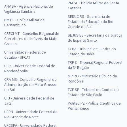
PM SC - Polícia Militar de Santa
ANVISA - Agência Nacional de
Catarina
Vigilância Sanitária
SEDUC RS - Secretaria de
PM PE - Polícia Militar de
Estado da Educação do Rio
Pernambuco
Grande do Sul
CRECI MT - Conselho Regional de
SEJUS ES - Secretaria da Justiça
Corretores de Imóveis do Mato
do Espírito Santo
Grosso
TJ BA - Tribunal de Justiça do
Universidade Federal de
Estado da Bahia
Catalão - UFCAT
TRF 3 - Tribunal Regional Federal
UFR - Universidade Federal de
da 3ª Região
Rondonópolis
MP RO - Ministério Público de
CRA MS - Conselho Regional de
Rondônia
Administração do Mato Grosso
do Sul
TCE SP - Tribunal de Contas do
Estado de São Paulo
UFJ - Universidade Federal de
Jataí
Politec PE - Polícia Científica de
Pernambuco
UFRN - Universidade Federal do
Rio Grande do Norte
UFCSPA - Universidade Federal