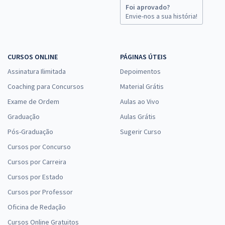
SED MS - Secretaria de Estado de Educação do Estado de Mato
Foi aprovado?
Grosso do Sul - Componente Curricular: Química
Envie-nos a sua história!
R$ 327,92
à vista
27,33
R$
ou 12x de
Economize R$ 81,98 (-20%)
CURSOS ONLINE
PÁGINAS ÚTEIS
Comprar
Assinatura Ilimitada
Depoimentos
Coaching para Concursos
Material Grátis
Exame de Ordem
Aulas ao Vivo
SED MS - Secretaria de Estado de Educação do Estado de Mato
Graduação
Aulas Grátis
Grosso do Sul - Conhecimentos Específicos para o Cargo:
Pós-Graduação
Sugerir Curso
Componente Curricular: Física
Cursos por Concurso
R$ 231,92
à vista
Cursos por Carreira
19,33
R$
ou 12x de
Cursos por Estado
Economize R$ 57,98 (-20%)
Cursos por Professor
Comprar
Oficina de Redação
Cursos Online Gratuitos