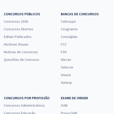
SED MS - Secretaria de Estado de Educação do Estado de Mato
Grosso do Sul - Componente Curricular: Sociologia
CONCURSOS PÚBLICOS
BANCAS DE CONCURSOS
Concursos 2026
R$ 311,92
à vista
Cebraspe
25,99
R$
ou 12x de
Concursos Abertos
Cesgranrio
Economize R$ 77,98 (-20%)
Editais Publicados
Consulplan
Comprar
Histórias Visuais
FCC
Notícias de Concursos
FGV
Questões de Concurso
Idecan
SED MS - Secretaria de Estado de Educação do Estado de Mato
Selecon
Grosso do Sul - Conhecimentos Específicos para o Cargo:
Uniase
Componente Curricular: Química
Vunesp
R$ 231,92
à vista
19,33
R$
ou 12x de
Economize R$ 57,98 (-20%)
CONCURSOS POR PROFISSÃO
EXAME DE ORDEM
Concursos Administrativos
OAB
Comprar
Concursos Educação
Prova OAB