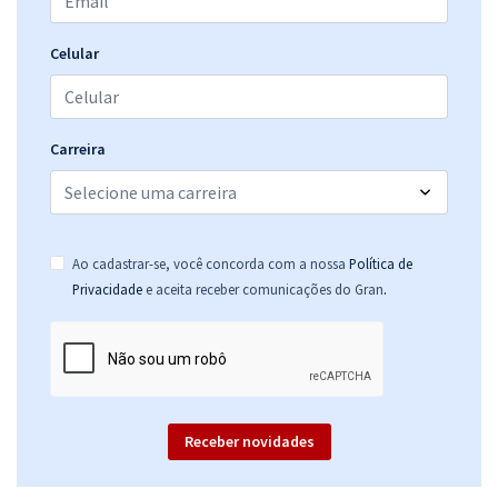
R$ 143,92
à vista
11,99
R$
ou 12x de
Celular
Economize R$ 35,98 (-20%)
Comprar
Carreira
SED MS - Secretaria de Estado de Educação do Estado de Mato
Grosso do Sul - Conhecimentos Comuns a Todos os Componentes
Ao cadastrar-se, você concorda com a nossa
Política de
Curriculares para as Fases I e II
.
Privacidade
e aceita receber comunicações do Gran
R$ 263,92
à vista
21,99
R$
ou 12x de
Economize R$ 65,98 (-20%)
Comprar
Receber novidades
SED MS - Secretaria de Estado de Educação do Estado de Mato