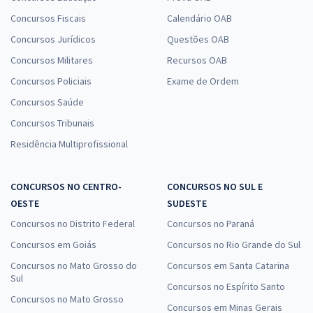
Concursos Fiscais
Calendário OAB
Concursos Jurídicos
Questões OAB
SED MS - Secretaria de Estado de Educação do Estado de Mato
Grosso do Sul - Conhecimentos Específicos para o Componente
Concursos Militares
Recursos OAB
Curricular: Geografia
Concursos Policiais
Exame de Ordem
R$ 231,92
à vista
Concursos Saúde
19,33
R$
ou 12x de
Concursos Tribunais
Economize R$ 57,98 (-20%)
Residência Multiprofissional
Comprar
CONCURSOS NO CENTRO-
CONCURSOS NO SUL E
OESTE
SUDESTE
Concursos no Distrito Federal
Concursos no Paraná
Concursos em Goiás
Concursos no Rio Grande do Sul
Concursos no Mato Grosso do
Concursos em Santa Catarina
Sul
Concursos no Espírito Santo
Concursos no Mato Grosso
Concursos em Minas Gerais