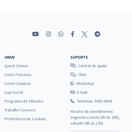
Grosso do Sul - Componente Curricular: Física
R$ 327,92
à vista
27,33
R$
ou 12x de
Economize R$ 81,98 (-20%)
Comprar
GRAN
SUPORTE
Quem Somos
Central de ajuda
SED MS - Secretaria de Estado de Educação do Estado de Mato
Grosso do Sul - Componente Curricular: Geografia
Como Funciona
Chat
R$ 255,92
à vista
Como Comprar
WhatsApp
21,33
R$
ou 12x de
Loja Social
E-mail
Economize R$ 63,98 (-20%)
Programa de Afiliados
Telefone: 3003-0894
Comprar
Trabalhe Conosco
Horário de atendimento:
segunda a sexta (8h às 20h),
Preferência de Cookies
sábado (9h às 13h).