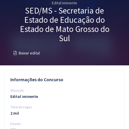
Edital iminente
Pós
SED/MS - Secretaria de
Graduação
Estado de Educação do
Estado de Mato Grosso do
OAB
Sul
Mentorias
Baixar edital
Questões grátis
Conteúdo gratuito
Informações do Concurso
Blog
Situação
Aprovados
Edital iminente
Total de vagas
Atendimento
2 mil
Estado