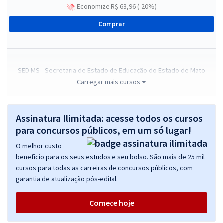
Economize R$ 63,96 (-20%)
Comprar
SED MS - Secretaria de Estado de Educação do Estado de Mato
Grosso do Sul - Componente Curricular: Língua Portuguesa
Carregar mais cursos
R$ 255,84
à vista
21,32
R$
ou 12x de
Assinatura Ilimitada: acesse todos os cursos
Economize R$ 63,96 (-20%)
para concursos públicos, em um só lugar!
Comprar
O melhor custo
benefício para os seus estudos e seu bolso. São mais de 25 mil
cursos para todas as carreiras de concursos públicos, com
garantia de atualização pós-edital.
SED MS - Secretaria de Estado de Educação do Estado de Mato
Grosso do Sul - Conhecimentos Específicos para o Cargo:
Comece hoje
Componente Curricular: Língua Portuguesa
R$ 111,92
à vista