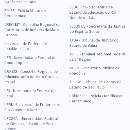
Vigilância Sanitária
SEDUC RS - Secretaria de
PM PE - Polícia Militar de
Estado da Educação do Rio
Pernambuco
Grande do Sul
CRECI MT - Conselho Regional de
SEJUS ES - Secretaria da Justiça
Corretores de Imóveis do Mato
do Espírito Santo
Grosso
TJ BA - Tribunal de Justiça do
Universidade Federal de
Estado da Bahia
Catalão - UFCAT
TRF 3 - Tribunal Regional Federal
UFR - Universidade Federal de
da 3ª Região
Rondonópolis
MP RO - Ministério Público de
CRA MS - Conselho Regional de
Rondônia
Administração do Mato Grosso
do Sul
TCE SP - Tribunal de Contas do
Estado de São Paulo
UFJ - Universidade Federal de
Jataí
Politec PE - Polícia Científica de
Pernambuco
UFRN - Universidade Federal do
Rio Grande do Norte
UFCSPA - Universidade Federal
de Ciência da Saúde de Porto
Alegre