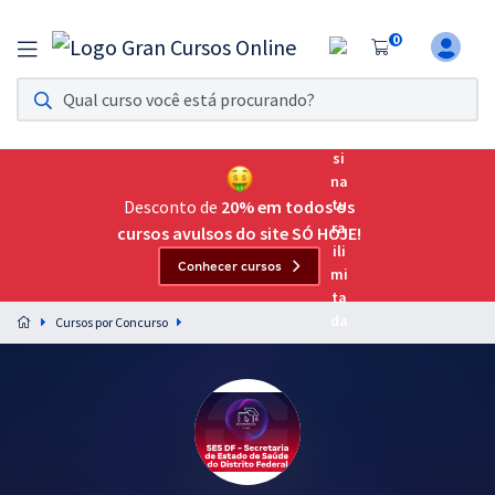
0
Assinatura Ilimitada 11
Acesso a todos os cursos. Teste grátis por 7 dias!
Assinatura OAB Até Passar
Acesso ilimitado a toda preparação para o Exame da
Desconto de
20% em todos os
Ordem, até você passar!
cursos avulsos do site SÓ HOJE!
Conhecer cursos
Residências Multiprofissionais
Preparação completa e intensiva para as principais
Cursos por Concurso
residências em saúde do Brasil
Concursos
Assinatura Ilimitada
Cursos 20% OFF