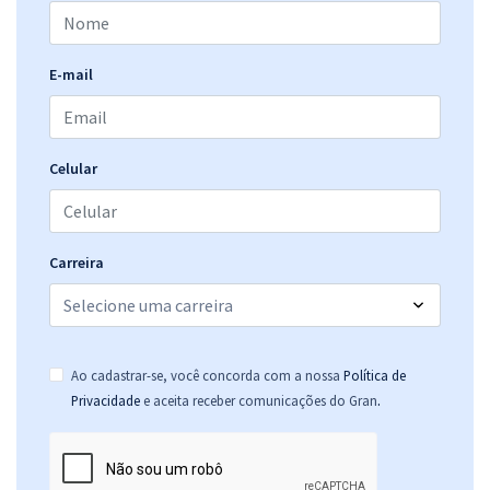
SES DF - Secretaria de Saúde do DF - Conhecimentos Específicos
E-mail
para Técnico em Gestão e Assistência à Saúde Pública - Apoio
Administrativo
R$ 311,92
à vista
25,99
R$
ou 12x de
Celular
Economize R$ 77,98 (-20%)
Comprar
Carreira
Ao cadastrar-se, você concorda com a nossa
Política de
.
Privacidade
e aceita receber comunicações do Gran