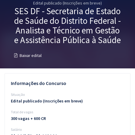
Edital publicado (Inscrições em breve)
Pós
SES DF - Secretaria de Estado
Graduação
de Saúde do Distrito Federal -
Analista e Técnico em Gestão
OAB
e Assistência Pública à Saúde
Mentorias
Baixar edital
Questões grátis
Conteúdo gratuito
Informações do Concurso
Blog
Situação
Aprovados
Edital publicado (Inscrições em breve)
Total de vagas
Atendimento
300 vagas + 600 CR
Salário