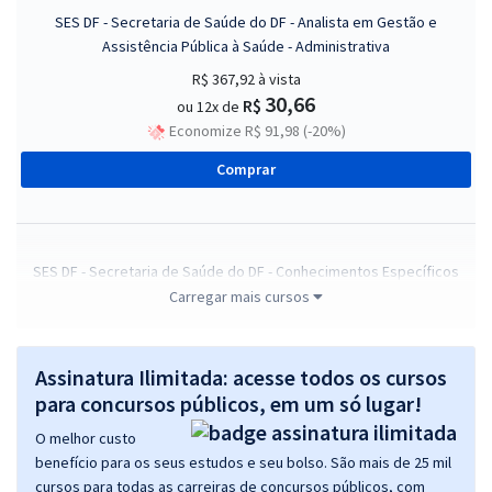
SES DF - Secretaria de Saúde do DF - Analista em Gestão e
Assistência Pública à Saúde - Administrativa
R$ 367,92
à vista
30,66
R$
ou 12x de
Economize R$ 91,98 (-20%)
Comprar
SES DF - Secretaria de Saúde do DF - Conhecimentos Específicos
para Analista em Gestão e Assistência Pública à Saúde -
Carregar mais cursos
Administrativa
R$ 167,92
à vista
Assinatura Ilimitada: acesse todos os cursos
13,99
R$
ou 12x de
para concursos públicos, em um só lugar!
Economize R$ 41,98 (-20%)
O melhor custo
Comprar
benefício para os seus estudos e seu bolso. São mais de 25 mil
cursos para todas as carreiras de concursos públicos, com