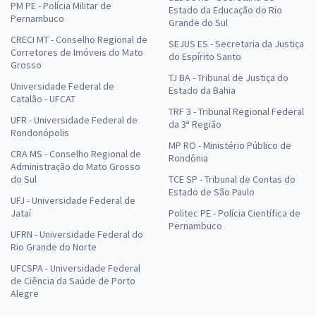
PM PE - Polícia Militar de
Estado da Educação do Rio
Pernambuco
Grande do Sul
CRECI MT - Conselho Regional de
SEJUS ES - Secretaria da Justiça
Corretores de Imóveis do Mato
do Espírito Santo
Grosso
TJ BA - Tribunal de Justiça do
Universidade Federal de
Estado da Bahia
Catalão - UFCAT
TRF 3 - Tribunal Regional Federal
UFR - Universidade Federal de
da 3ª Região
Rondonópolis
MP RO - Ministério Público de
CRA MS - Conselho Regional de
Rondônia
Administração do Mato Grosso
do Sul
TCE SP - Tribunal de Contas do
Estado de São Paulo
UFJ - Universidade Federal de
Jataí
Politec PE - Polícia Científica de
Pernambuco
UFRN - Universidade Federal do
Rio Grande do Norte
UFCSPA - Universidade Federal
de Ciência da Saúde de Porto
Alegre