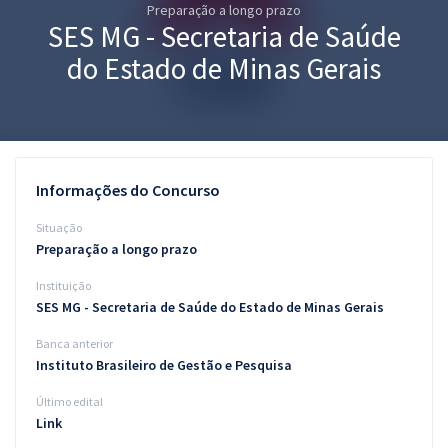
Preparação a longo prazo
Pós
SES MG - Secretaria de Saúde
Graduação
do Estado de Minas Gerais
OAB
Mentorias
Informações do Concurso
Questões grátis
Situação
Conteúdo gratuito
Preparação a longo prazo
Instituição
Blog
SES MG - Secretaria de Saúde do Estado de Minas Gerais
Aprovados
Banca anterior
Instituto Brasileiro de Gestão e Pesquisa
Atendimento
Último edital
Link