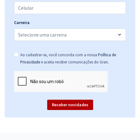
Comprar
Carreira
SES MG - Secretaria de Saúde do Estado de Minas Gerais -
Conhecimentos Específicos para Cargo da Área de Tecnologia da
Informação
Ao cadastrar-se, você concorda com a nossa
Política de
R$ 207,84
à vista
.
Privacidade
e aceita receber comunicações do Gran
17,32
R$
ou 12x de
Economize R$ 51,96 (-20%)
Comprar
Receber novidades
SES MG - Secretaria de Saúde do Estado de Minas Gerais - Área de
Engenharias e Arquitetura e Urbanismo
R$ 399,92
à vista
33,33
R$
ou 12x de