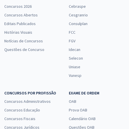
Concursos 2026
Cebraspe
Concursos Abertos
Cesgranrio
Editais Publicados
Consulplan
Histórias Visuais
FCC
Notícias de Concursos
FGV
Questões de Concurso
Idecan
Selecon
Uniase
Vunesp
CONCURSOS POR PROFISSÃO
EXAME DE ORDEM
Concursos Administrativos
OAB
Concursos Educação
Prova OAB
Concursos Fiscais
Calendário OAB
Concursos Jurídicos
Questões OAB