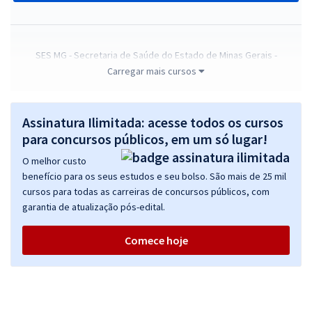
SES MG - Secretaria de Saúde do Estado de Minas Gerais -
Legislação do SUS para Todos os Cargos - Professores: Equipe Gran
Carregar mais cursos
Online
R$ 248,64
à vista
Assinatura Ilimitada: acesse todos os cursos
20,72
R$
ou 12x de
para concursos públicos, em um só lugar!
Economize R$ 62,16 (-20%)
O melhor custo
Comprar
benefício para os seus estudos e seu bolso. São mais de 25 mil
cursos para todas as carreiras de concursos públicos, com
garantia de atualização pós-edital.
SES MG - Secretaria de Saúde do Estado de Minas Gerais - Área de
Comece hoje
Gestão
R$ 408,64
à vista
34,05
R$
ou 12x de
Economize R$ 102,16 (-20%)