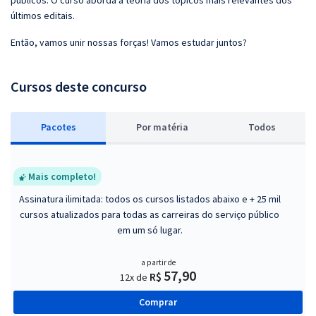
públicos. O curso aborda a teoria dos tópicos mais relevantes dos
últimos editais.
Então, vamos unir nossas forças! Vamos estudar juntos?
Cursos deste concurso
Pacotes
P
or matéria
Todos
Mais completo!
Assinatura ilimitada: todos os cursos listados abaixo e + 25 mil
cursos atualizados para todas as carreiras do serviço público
em um só lugar.
a partir de
57,90
R$
12x de
Comprar