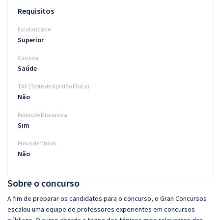
Requisitos
Escolaridade
Superior
Carreira
Saúde
TAF (Teste de Aptidão Física)
Não
Redação Discursiva
Sim
Prova de títulos
Não
Sobre o concurso
A fim de preparar os candidatos para o concurso, o Gran Concursos
escalou uma equipe de professores experientes em concursos