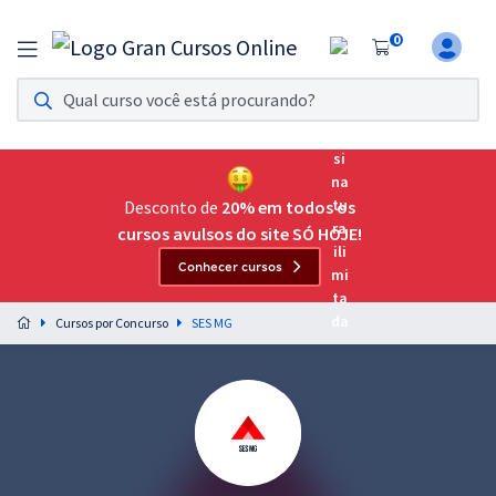
0
Assinatura Ilimitada 11
Acesso a todos os cursos. Teste grátis por 7 dias!
Assinatura OAB Até Passar
Acesso ilimitado a toda preparação para o Exame da
Desconto de
20% em todos os
Ordem, até você passar!
cursos avulsos do site SÓ HOJE!
Conhecer cursos
Residências Multiprofissionais
Preparação completa e intensiva para as principais
Cursos por Concurso
SES MG
residências em saúde do Brasil
Concursos
Assinatura Ilimitada
Cursos 20% OFF