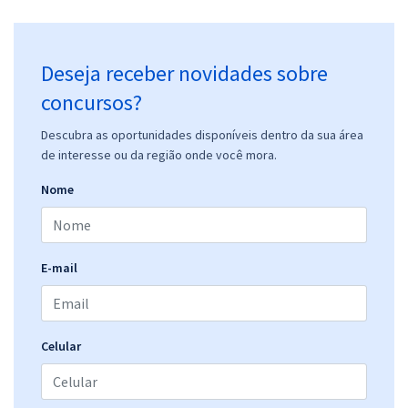
SME - Prefeitura de Petrolina - PE - Psicólogo Escolar
R$ 399,92
à vista
Deseja receber novidades sobre
33,33
R$
ou 12x de
concursos?
Economize R$ 99,98 (-20%)
Comprar
Descubra as oportunidades disponíveis dentro da sua área
de interesse ou da região onde você mora.
Nome
SME - Prefeitura de Petrolina - PE - Secretário Escolar
R$ 354,24
à vista
29,52
R$
ou 12x de
E-mail
Economize R$ 88,56 (-20%)
Comprar
Celular
SME - Prefeitura de Petrolina - PE - Professor Anos Finais do Ensino