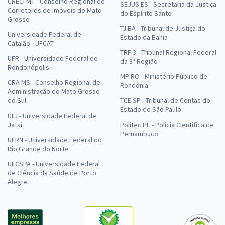
CRECI MT - Conselho Regional de
SEJUS ES - Secretaria da Justiça
Corretores de Imóveis do Mato
do Espírito Santo
Grosso
TJ BA - Tribunal de Justiça do
Universidade Federal de
Estado da Bahia
Catalão - UFCAT
TRF 3 - Tribunal Regional Federal
UFR - Universidade Federal de
da 3ª Região
Rondonópolis
MP RO - Ministério Público de
CRA MS - Conselho Regional de
Rondônia
Administração do Mato Grosso
do Sul
TCE SP - Tribunal de Contas do
Estado de São Paulo
UFJ - Universidade Federal de
Jataí
Politec PE - Polícia Científica de
Pernambuco
UFRN - Universidade Federal do
Rio Grande do Norte
UFCSPA - Universidade Federal
de Ciência da Saúde de Porto
Alegre