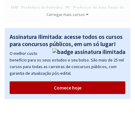
SME - Prefeitura de Petrolina - PE - Professor de Anos Finais do
Ensino Fundamental - Matemática
Carregar mais cursos
R$ 354,24
à vista
29,52
R$
ou 12x de
Assinatura Ilimitada: acesse todos os cursos
Economize R$ 88,56 (-20%)
para concursos públicos, em um só lugar!
Comprar
O melhor custo
benefício para os seus estudos e seu bolso. São mais de 25 mil
cursos para todas as carreiras de concursos públicos, com
garantia de atualização pós-edital.
SME - Prefeitura de Petrolina - PE - Professor de Educação Infantil e
Ensino Fundamental (Anos Iniciais)
Comece hoje
R$ 354,24
à vista
29,52
R$
ou 12x de
Economize R$ 88,56 (-20%)
Comprar