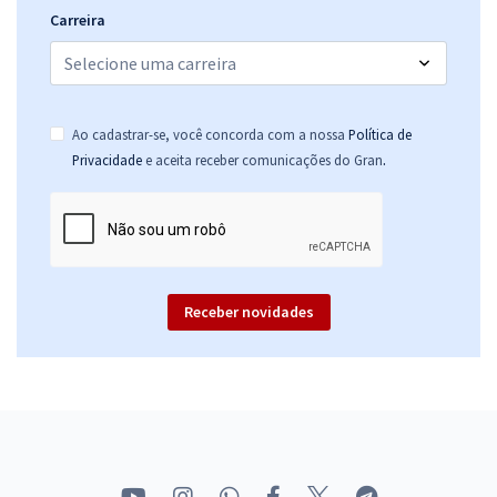
Fundamental - História
Carreira
R$ 354,24
à vista
29,52
R$
ou 12x de
Economize R$ 88,56 (-20%)
Ao cadastrar-se, você concorda com a nossa
Política de
Comprar
.
Privacidade
e aceita receber comunicações do Gran
SME - Prefeitura de Petrolina - PE - Assistente Social
R$ 399,92
à vista
33,33
R$
ou 12x de
Receber novidades
Economize R$ 99,98 (-20%)
Comprar