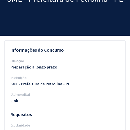
Pós
Graduação
OAB
Mentorias
Informações do Concurso
Questões grátis
Situação
Preparação a longo prazo
Conteúdo gratuito
Instituição
Blog
SME - Prefeitura de Petrolina - PE
Aprovados
Último edital
Link
Atendimento
Requisitos
Escolaridade