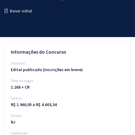
Pós
Baixar edital
Graduação
OAB
Mentorias
Informações do Concurso
Questões grátis
Situação
Edital publicado (Inscrições em breve)
Conteúdo gratuito
Total de vagas
Blog
1.268 + CR
Aprovados
Salário
R$ 1.960,05 a R$ 4.603,34
Atendimento
Estado
RJ
Instituição