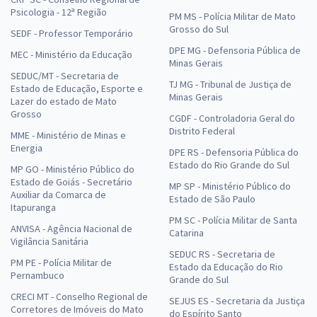
Psicologia - 12ª Região
PM MS - Polícia Militar de Mato
Grosso do Sul
SEDF - Professor Temporário
DPE MG - Defensoria Pública de
MEC - Ministério da Educação
Minas Gerais
SEDUC/MT - Secretaria de
TJ MG - Tribunal de Justiça de
Estado de Educação, Esporte e
Minas Gerais
Lazer do estado de Mato
Grosso
CGDF - Controladoria Geral do
Distrito Federal
MME - Ministério de Minas e
Energia
DPE RS - Defensoria Pública do
Estado do Rio Grande do Sul
MP GO - Ministério Público do
Estado de Goiás - Secretário
MP SP - Ministério Público do
Auxiliar da Comarca de
Estado de São Paulo
Itapuranga
PM SC - Polícia Militar de Santa
ANVISA - Agência Nacional de
Catarina
Vigilância Sanitária
SEDUC RS - Secretaria de
PM PE - Polícia Militar de
Estado da Educação do Rio
Pernambuco
Grande do Sul
CRECI MT - Conselho Regional de
SEJUS ES - Secretaria da Justiça
Corretores de Imóveis do Mato
do Espírito Santo