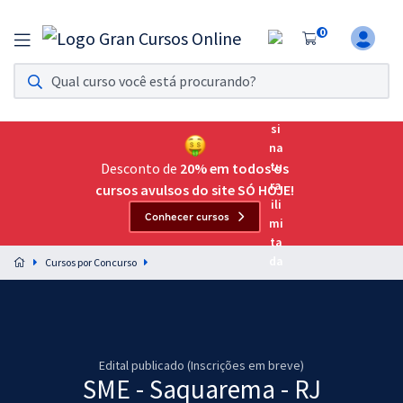
0
Assinatura Ilimitada 11
Acesso a todos os cursos. Teste grátis por 7 dias!
Assinatura OAB Até Passar
Acesso ilimitado a toda preparação para o Exame da
Desconto de
20% em todos os
Ordem, até você passar!
cursos avulsos do site SÓ HOJE!
Conhecer cursos
Residências Multiprofissionais
Preparação completa e intensiva para as principais
Cursos por Concurso
residências em saúde do Brasil
Concursos
Assinatura Ilimitada
Edital publicado (Inscrições em breve)
SME - Saquarema - RJ
Cursos 20% OFF