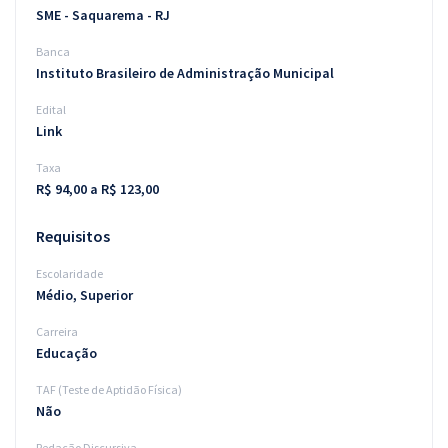
SME - Saquarema - RJ
Banca
Instituto Brasileiro de Administração Municipal
Edital
Link
Taxa
R$ 94,00 a R$ 123,00
Requisitos
Escolaridade
Médio, Superior
Carreira
Educação
TAF (Teste de Aptidão Física)
Não
Redação Discursiva