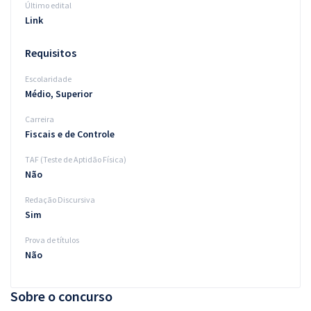
Último edital
Link
Requisitos
Escolaridade
Médio, Superior
Carreira
Fiscais e de Controle
TAF (Teste de Aptidão Física)
Não
Redação Discursiva
Sim
Prova de títulos
Não
Sobre o concurso