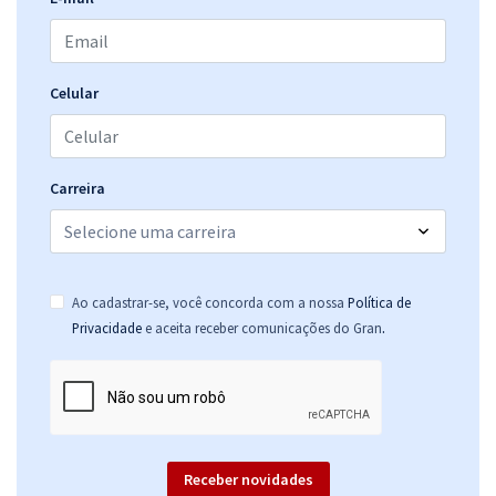
Comprar
Celular
TCE RN - Tribunal de Contas do Estado do Rio Grande do Norte -
Cargo 3: Analista Administrativo - Especialidade: Engenharia Civil
R$ 391,92
à vista
32,66
R$
Carreira
ou 12x de
Economize R$ 97,98 (-20%)
Comprar
Ao cadastrar-se, você concorda com a nossa
Política de
.
Privacidade
e aceita receber comunicações do Gran
TCE RN - Tribunal de Contas do Estado do Rio Grande do Norte -
Auditor de Controle Externo - Especialidade: Engenharia de Obras
R$ 391,92
à vista
32,66
R$
ou 12x de
Economize R$ 97,98 (-20%)
Receber novidades