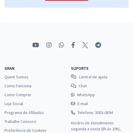
Comprar
TCE RN - Tribunal de Contas do Estado do Rio Grande do Norte -
Conhecimentos Específicos para o Cargo 3: Analista Administrativo -
Especialidade: Engenharia Civil (Pós-edital)
R$ 391,92
à vista
32,66
R$
ou 12x de
Economize R$ 97,98 (-20%)
GRAN
SUPORTE
Comprar
Quem Somos
Central de ajuda
Como Funciona
Chat
Como Comprar
WhatsApp
Loja Social
TCE RN - Tribunal de Contas do Estado do Rio Grande do Norte -
E-mail
Conhecimentos Específicos para o Cargo de Auditor de Controle
Programa de Afiliados
Telefone: 3003-0894
Externo - Especialidade: Engenharia de Obras
Trabalhe Conosco
Horário de atendimento:
R$ 391,92
à vista
segunda a sexta (8h às 20h),
Preferência de Cookies
32,66
R$