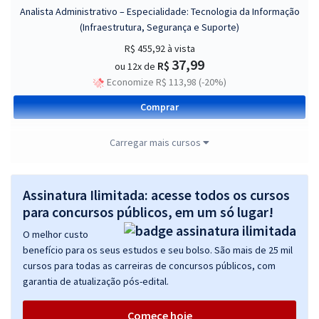
Analista Administrativo – Especialidade: Tecnologia da Informação
(Infraestrutura, Segurança e Suporte)
R$ 455,92
à vista
37,99
R$
ou 12x de
Economize R$ 113,98 (-20%)
Comprar
Carregar mais cursos
TCE RN - Tribunal de Contas do Estado do Rio Grande do Norte -
Auditor de Controle Externo – Especialidade: Tecnologia da
Assinatura Ilimitada: acesse todos os cursos
Informação
para concursos públicos, em um só lugar!
R$ 479,92
à vista
O melhor custo
39,99
R$
ou 12x de
benefício para os seus estudos e seu bolso. São mais de 25 mil
Economize R$ 119,98 (-20%)
cursos para todas as carreiras de concursos públicos, com
garantia de atualização pós-edital.
Comprar
Comece hoje