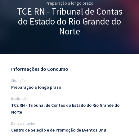
Preparação a longo prazo
Pós
TCE RN - Tribunal de Contas
Graduação
do Estado do Rio Grande do
Norte
OAB
Mentorias
Questões grátis
Informações do Concurso
Conteúdo gratuito
Situação
Preparação a longo prazo
Blog
Instituição
Aprovados
TCE RN - Tribunal de Contas do Estado do Rio Grande do
Norte
Atendimento
Banca anterior
Centro de Seleção e de Promoção de Eventos UnB