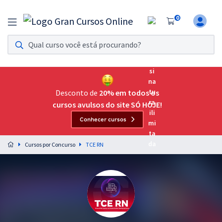
0
Assinatura Ilimitada 11
Acesso a todos os cursos. Teste grátis por 7 dias!
Assinatura OAB Até Passar
Acesso ilimitado a toda preparação para o Exame da
Desconto de
20% em todos os
Ordem, até você passar!
cursos avulsos do site SÓ HOJE!
Conhecer cursos
Residências Multiprofissionais
Preparação completa e intensiva para as principais
Cursos por Concurso
TCE RN
residências em saúde do Brasil
Concursos
Assinatura Ilimitada
Cursos 20% OFF