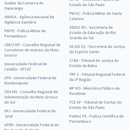
Auxiliar da Comarca de
Estado de São Paulo
Itapuranga
PM SC - Polícia Militar de Santa
ANVISA - Agência Nacional de
Catarina
Vigilância Sanitária
SEDUC RS - Secretaria de
PM PE - Polícia Militar de
Estado da Educação do Rio
Pernambuco
Grande do Sul
CRECI MT - Conselho Regional de
SEJUS ES - Secretaria da Justiça
Corretores de Imóveis do Mato
do Espírito Santo
Grosso
TJ BA - Tribunal de Justiça do
Universidade Federal de
Estado da Bahia
Catalão - UFCAT
TRF 3 - Tribunal Regional Federal
UFR - Universidade Federal de
da 3ª Região
Rondonópolis
MP RO - Ministério Público de
CRA MS - Conselho Regional de
Rondônia
Administração do Mato Grosso
do Sul
TCE SP - Tribunal de Contas do
Estado de São Paulo
UFJ - Universidade Federal de
Jataí
Politec PE - Polícia Científica de
Pernambuco
UFRN - Universidade Federal do