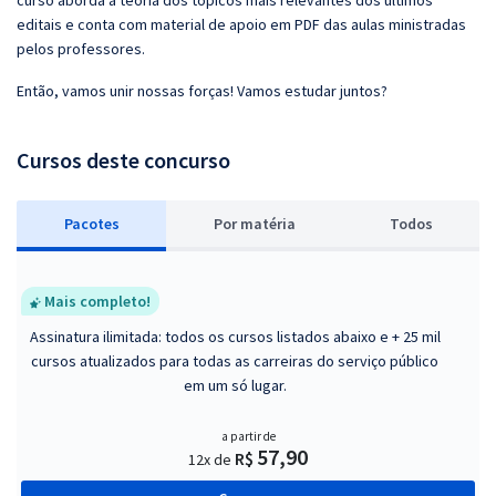
curso aborda a teoria dos tópicos mais relevantes dos últimos
editais e conta com material de apoio em PDF das aulas ministradas
pelos professores.
Então, vamos unir nossas forças! Vamos estudar juntos?
Cursos deste concurso
Pacotes
P
or matéria
Todos
Mais completo!
Assinatura ilimitada: todos os cursos listados abaixo e + 25 mil
cursos atualizados para todas as carreiras do serviço público
em um só lugar.
a partir de
57,90
R$
12x de