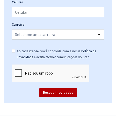
Economize R$ 179,76 (-20%)
Celular
Comprar
Carreira
TJ MA - Tribunal de Justiça do Estado do Maranhão - Conhecimentos
Básicos para o Cargo de Analista Judiciário - Direito
R$ 288,54
à vista
Ao cadastrar-se, você concorda com a nossa
Política de
24,05
R$
ou 12x de
.
Privacidade
e aceita receber comunicações do Gran
Economize R$ 72,14 (-20%)
Comprar
Receber novidades