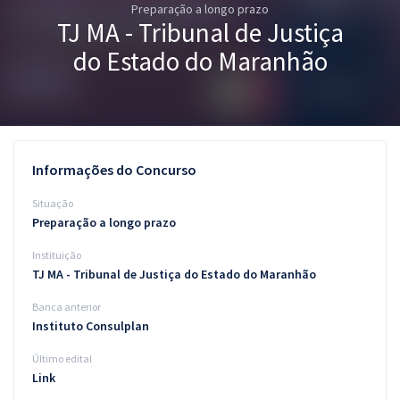
Preparação a longo prazo
Pós
TJ MA - Tribunal de Justiça
Graduação
do Estado do Maranhão
OAB
Mentorias
Informações do Concurso
Questões grátis
Situação
Conteúdo gratuito
Preparação a longo prazo
Instituição
Blog
TJ MA - Tribunal de Justiça do Estado do Maranhão
Aprovados
Banca anterior
Instituto Consulplan
Atendimento
Último edital
Link