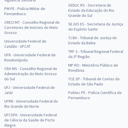
Vigilância Sanitária
SEDUC RS - Secretaria de
PM PE - Polícia Militar de
Estado da Educação do Rio
Pernambuco
Grande do Sul
CRECI MT - Conselho Regional de
SEJUS ES - Secretaria da Justiça
Corretores de Imóveis do Mato
do Espírito Santo
Grosso
TJ BA - Tribunal de Justiça do
Universidade Federal de
Estado da Bahia
Catalão - UFCAT
TRF 3 - Tribunal Regional Federal
UFR - Universidade Federal de
da 3ª Região
Rondonópolis
MP RO - Ministério Público de
CRA MS - Conselho Regional de
Rondônia
Administração do Mato Grosso
do Sul
TCE SP - Tribunal de Contas do
Estado de São Paulo
UFJ - Universidade Federal de
Jataí
Politec PE - Polícia Científica de
Pernambuco
UFRN - Universidade Federal do
Rio Grande do Norte
UFCSPA - Universidade Federal
de Ciência da Saúde de Porto
Alegre