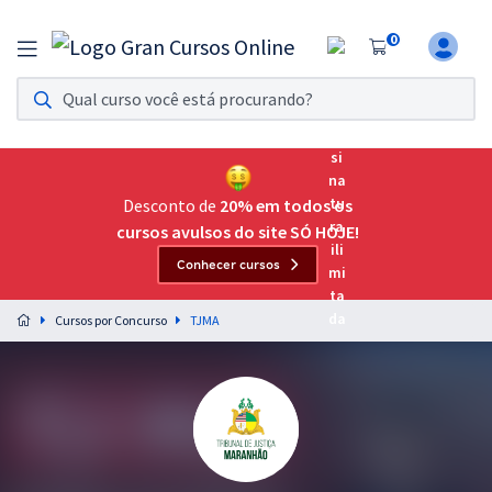
0
Assinatura Ilimitada 11
Acesso a todos os cursos. Teste grátis por 7 dias!
Assinatura OAB Até Passar
Acesso ilimitado a toda preparação para o Exame da
Desconto de
20% em todos os
Ordem, até você passar!
cursos avulsos do site SÓ HOJE!
Conhecer cursos
Residências Multiprofissionais
Preparação completa e intensiva para as principais
Cursos por Concurso
TJMA
residências em saúde do Brasil
Concursos
Assinatura Ilimitada
Cursos 20% OFF