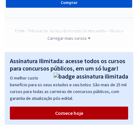
Comprar
TJ MA - Tribunal de Justiça do Estado do Maranhão - Técnico
Judiciário - Apoio Técnico Administrativo (Pré-Edital)
Carregar mais cursos
R$ 375,84
à vista
31,32
R$
ou 12x de
Assinatura Ilimitada: acesse todos os cursos
Economize R$ 93,96 (-20%)
para concursos públicos, em um só lugar!
Comprar
O melhor custo
benefício para os seus estudos e seu bolso. São mais de 25 mil
cursos para todas as carreiras de concursos públicos, com
garantia de atualização pós-edital.
TJ MA - Tribunal de Justiça do Estado do Maranhão - Conhecimentos
Específicos para Técnico Judiciário - Apoio Técnico Administrativo
Comece hoje
(Pré-Edital)
R$ 239,84
à vista
19,99
R$
ou 12x de