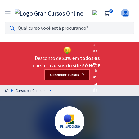
0
Assinatura Ilimitada 11
Acesso a todos os cursos. Teste grátis por 7 dias!
Assinatura OAB Até Passar
Acesso ilimitado a toda preparação para o Exame da
Desconto de
20% em todos os
Ordem, até você passar!
cursos avulsos do site SÓ HOJE!
Conhecer cursos
Residências Multiprofissionais
Preparação completa e intensiva para as principais
Cursos por Concurso
residências em saúde do Brasil
Concursos
Assinatura Ilimitada
Cursos 20% OFF