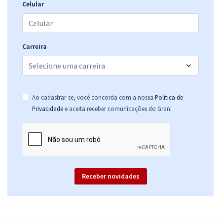
33,99
R$
ou 12x de
Celular
Economize R$ 101,96 (-20%)
Comprar
Carreira
TRE MT - Tribunal Regional Eleitoral de Mato Grosso - Conhecimentos
Específicos para Analista Judiciário - Área: Administrativa -
Ao cadastrar-se, você concorda com a nossa
Política de
Especialidade: Contabilidade
.
Privacidade
e aceita receber comunicações do Gran
R$ 223,84
à vista
18,65
R$
ou 12x de
Economize R$ 55,96 (-20%)
Comprar
Receber novidades