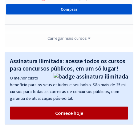
Comprar
TRE MT - Tribunal Regional Eleitoral de Mato Grosso - Analista
Carregar mais cursos
Judiciário - Técnico Judiciário - Área: Administrativa
R$ 415,84
à vista
Assinatura Ilimitada: acesse todos os cursos
34,65
R$
ou 12x de
para concursos públicos, em um só lugar!
Economize R$ 103,96 (-20%)
O melhor custo
Comprar
benefício para os seus estudos e seu bolso. São mais de 25 mil
cursos para todas as carreiras de concursos públicos, com
garantia de atualização pós-edital.
TRE MT - Tribunal Regional Eleitoral de Mato Grosso - Conhecimentos
Comece hoje
Específicos para o cargo de Analista Judiciário - Analista Judiciário -
Área: Administrativa
R$ 351,84
à vista
29,32