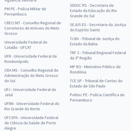
Vigilância Sanitária
SEDUC RS - Secretaria de
PM PE - Polícia Militar de
Estado da Educação do Rio
Pernambuco
Grande do Sul
CRECI MT - Conselho Regional de
SEJUS ES - Secretaria da Justiça
Corretores de Imóveis do Mato
do Espírito Santo
Grosso
TJ BA - Tribunal de Justiça do
Universidade Federal de
Estado da Bahia
Catalão - UFCAT
TRF 3 - Tribunal Regional Federal
UFR - Universidade Federal de
da 3ª Região
Rondonópolis
MP RO - Ministério Público de
CRA MS - Conselho Regional de
Rondônia
Administração do Mato Grosso
do Sul
TCE SP - Tribunal de Contas do
Estado de São Paulo
UFJ - Universidade Federal de
Jataí
Politec PE - Polícia Científica de
Pernambuco
UFRN - Universidade Federal do
Rio Grande do Norte
UFCSPA - Universidade Federal
de Ciência da Saúde de Porto
Alegre