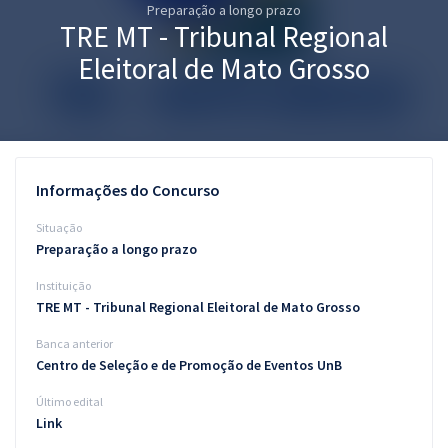
Preparação a longo prazo
Pós
TRE MT - Tribunal Regional
Graduação
Eleitoral de Mato Grosso
OAB
Mentorias
Informações do Concurso
Questões grátis
Situação
Conteúdo gratuito
Preparação a longo prazo
Instituição
Blog
TRE MT - Tribunal Regional Eleitoral de Mato Grosso
Aprovados
Banca anterior
Centro de Seleção e de Promoção de Eventos UnB
Atendimento
Último edital
Link