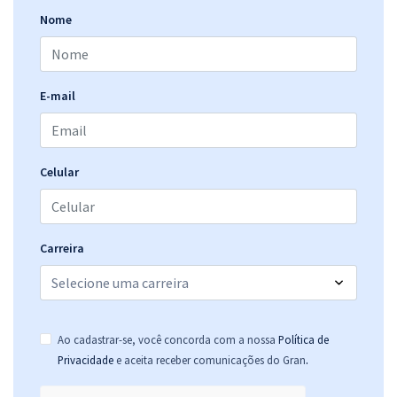
Economize R$ 85,96 (-20%)
Nome
Comprar
E-mail
TRT 18ª Região (GO) - Tribunal Regional do Trabalho da 18ª Região -
Conhecimentos Específicos para o Cargo: Técnico Judiciário - Área:
Administrativa
Celular
R$ 223,84
à vista
18,65
R$
ou 12x de
Economize R$ 55,96 (-20%)
Carreira
Comprar
Ao cadastrar-se, você concorda com a nossa
Política de
TRT 18ª Região (GO) - Tribunal Regional do Trabalho da 18ª Região -
.
Privacidade
e aceita receber comunicações do Gran
Conhecimentos Gerais para Todos os Cargos Nível Médio e Superior
R$ 311,92
à vista