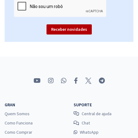
25,99
R$
ou 12x de
Economize R$ 77,98 (-20%)
Comprar
Receber novidades
TRT 18ª Região (GO) - Tribunal Regional do Trabalho da 18ª Região -
Técnico Judiciário - Área Administrativa - Especialidade: Agente da
Polícia Judicial
R$ 335,84
à vista
27,99
R$
ou 12x de
Economize R$ 83,96 (-20%)
Comprar
GRAN
SUPORTE
Quem Somos
Central de ajuda
Como Funciona
Chat
TRT 18ª Região (GO) - Tribunal Regional do Trabalho da 18ª Região -
Como Comprar
WhatsApp
Analista Judiciário - Área Administrativa