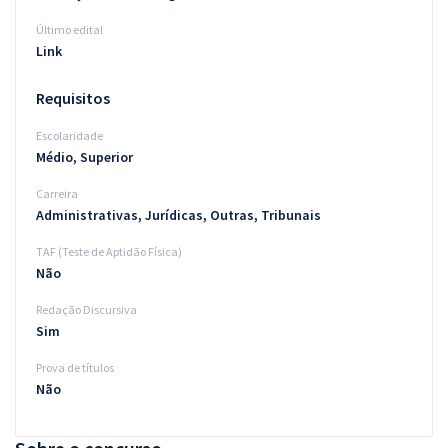
Último edital
Link
Requisitos
Escolaridade
Médio, Superior
Carreira
Administrativas, Jurídicas, Outras, Tribunais
TAF (Teste de Aptidão Física)
Não
Redação Discursiva
Sim
Prova de títulos
Não