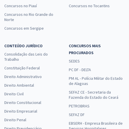
Concursos no Piauí
Concursos no Tocantins
Concursos no Rio Grande do
Norte
Concursos em Sergipe
CONTEÚDO JURÍDICO
CONCURSOS MAIS
PROCURADOS
Consolidação das Leis do
Trabalho
SEDES
Constituição Federal
PC DF - DELTA
Direito Administrativo
PM AL - Polícia Militar do Estado
de Alagoas
Direito Ambiental
SEFAZ CE - Secretaria da
Direito Civil
Fazenda do Estado do Ceará
Direito Constitucional
PETROBRAS
Direito Empresarial
SEFAZ DF
Direito Penal
EBSERH - Empresa Brasileira de
Direito Previdenciário
Serviços Hospitalares