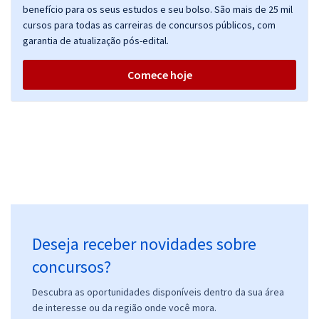
benefício para os seus estudos e seu bolso. São mais de 25 mil
Comprar
cursos para todas as carreiras de concursos públicos, com
garantia de atualização pós-edital.
Comece hoje
TRT 18ª Região (GO) - Tribunal Regional do Trabalho da 18ª Região -
Conhecimentos Específicos para o cargo de Analista Judiciário -
Área Administrativa - Especialidade - Contabilidade
R$ 303,84
à vista
25,32
R$
ou 12x de
Economize R$ 75,96 (-20%)
Comprar
Deseja receber novidades sobre
TRT 18ª Região (GO) - Tribunal Regional do Trabalho da 18ª Região -
concursos?
Técnico Judiciário - Área: Administrativa
Descubra as oportunidades disponíveis dentro da sua área
R$ 343,84
à vista
28,65
de interesse ou da região onde você mora.
R$
ou 12x de