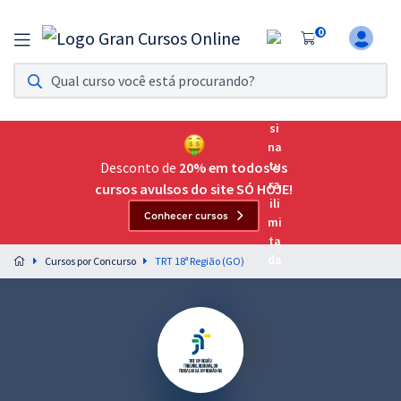
0
Assinatura Ilimitada 11
Acesso a todos os cursos. Teste grátis por 7 dias!
Assinatura OAB Até Passar
Acesso ilimitado a toda preparação para o Exame da
Desconto de
20% em todos os
Ordem, até você passar!
cursos avulsos do site SÓ HOJE!
Conhecer cursos
Residências Multiprofissionais
Preparação completa e intensiva para as principais
Cursos por Concurso
TRT 18ª Região (GO)
residências em saúde do Brasil
Concursos
Assinatura Ilimitada
Cursos 20% OFF