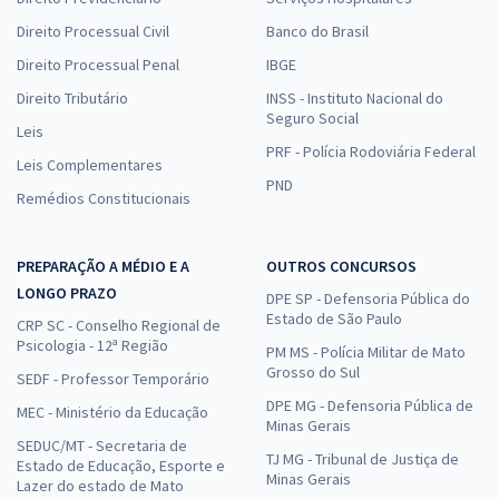
Direito Processual Civil
Banco do Brasil
Direito Processual Penal
IBGE
Direito Tributário
INSS - Instituto Nacional do
Seguro Social
Leis
PRF - Polícia Rodoviária Federal
Leis Complementares
PND
Remédios Constitucionais
PREPARAÇÃO A MÉDIO E A
OUTROS CONCURSOS
LONGO PRAZO
DPE SP - Defensoria Pública do
Estado de São Paulo
CRP SC - Conselho Regional de
Psicologia - 12ª Região
PM MS - Polícia Militar de Mato
Grosso do Sul
SEDF - Professor Temporário
DPE MG - Defensoria Pública de
MEC - Ministério da Educação
Minas Gerais
SEDUC/MT - Secretaria de
TJ MG - Tribunal de Justiça de
Estado de Educação, Esporte e
Minas Gerais
Lazer do estado de Mato