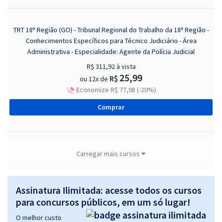
TRT 18ª Região (GO) - Tribunal Regional do Trabalho da 18ª Região -
Conhecimentos Específicos para Técnico Judiciário - Área
Administrativa - Especialidade: Agente da Polícia Judicial
R$ 311,92
à vista
25,99
R$
ou 12x de
Economize R$ 77,98 (-20%)
Comprar
TRT 18ª Região (GO) - Tribunal Regional do Trabalho da 18ª Região -
Carregar mais cursos
Analista Judiciário - Área Administrativa - Especialidade -
Contabilidade
Assinatura Ilimitada: acesse todos os cursos
R$ 399,84
à vista
33,32
para concursos públicos, em um só lugar!
R$
ou 12x de
Economize R$ 99,96 (-20%)
O melhor custo