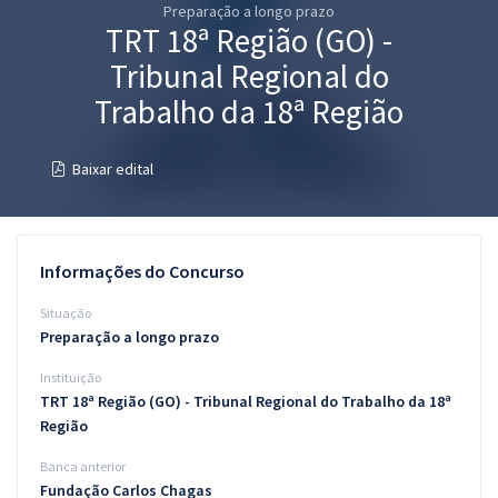
Preparação a longo prazo
Pós
TRT 18ª Região (GO) -
Graduação
Tribunal Regional do
Trabalho da 18ª Região
OAB
Baixar edital
Mentorias
Questões grátis
Informações do Concurso
Conteúdo gratuito
Situação
Blog
Preparação a longo prazo
Aprovados
Instituição
TRT 18ª Região (GO) - Tribunal Regional do Trabalho da 18ª
Atendimento
Região
Banca anterior
Fundação Carlos Chagas