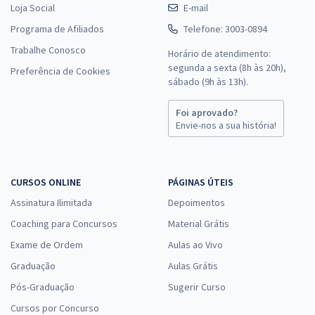
Loja Social
E-mail
R$ 439,84
à vista
36,65
Programa de Afiliados
Telefone: 3003-0894
R$
ou 12x de
Economize R$ 109,96 (-20%)
Trabalhe Conosco
Horário de atendimento:
segunda a sexta (8h às 20h),
Preferência de Cookies
Comprar
sábado (9h às 13h).
Foi aprovado?
Envie-nos a sua história!
TRT 18ª Região (GO) - Tribunal Regional do Trabalho da 18ª Região -
Conhecimentos Específicos para Analista Judiciário - Área
Administrativa
CURSOS ONLINE
PÁGINAS ÚTEIS
R$ 349,44
à vista
29,12
Assinatura Ilimitada
Depoimentos
R$
ou 12x de
Economize R$ 87,36 (-20%)
Coaching para Concursos
Material Grátis
Exame de Ordem
Aulas ao Vivo
Comprar
Graduação
Aulas Grátis
Pós-Graduação
Sugerir Curso
Cursos por Concurso