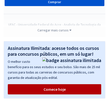
Comprar
UFAC - Universidade Federal do Acre - Analista de Tecnologia da
Informação (Módulo-Especial)
Carregar mais cursos
R$ 303,84
à vista
25,32
R$
ou 12x de
Assinatura Ilimitada: acesse todos os cursos
Economize R$ 75,96 (-20%)
para concursos públicos, em um só lugar!
Comprar
O melhor custo
benefício para os seus estudos e seu bolso. São mais de 25 mil
cursos para todas as carreiras de concursos públicos, com
garantia de atualização pós-edital.
UFAC - Universidade Federal do Acre - Conhecimentos Específicos
para o cargo: Técnico em Contabilidade
Comece hoje
R$ 239,04
à vista
19,92
R$
ou 12x de
Economize R$ 59,76 (-20%)