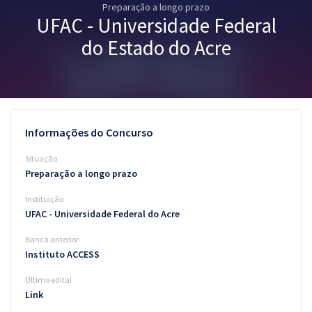
Preparação a longo prazo
Pós
UFAC - Universidade Federal
Graduação
do Estado do Acre
OAB
Mentorias
Informações do Concurso
Questões grátis
Situação
Conteúdo gratuito
Preparação a longo prazo
Instituição
Blog
UFAC - Universidade Federal do Acre
Aprovados
Banca anterior
Instituto ACCESS
Atendimento
Último edital
Link