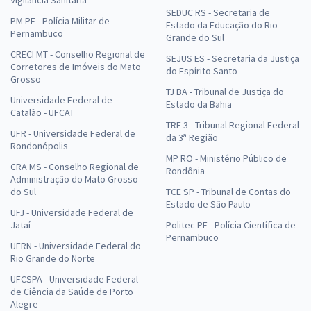
Vigilância Sanitária
SEDUC RS - Secretaria de
PM PE - Polícia Militar de
Estado da Educação do Rio
Pernambuco
Grande do Sul
CRECI MT - Conselho Regional de
SEJUS ES - Secretaria da Justiça
Corretores de Imóveis do Mato
do Espírito Santo
Grosso
TJ BA - Tribunal de Justiça do
Universidade Federal de
Estado da Bahia
Catalão - UFCAT
TRF 3 - Tribunal Regional Federal
UFR - Universidade Federal de
da 3ª Região
Rondonópolis
MP RO - Ministério Público de
CRA MS - Conselho Regional de
Rondônia
Administração do Mato Grosso
do Sul
TCE SP - Tribunal de Contas do
Estado de São Paulo
UFJ - Universidade Federal de
Jataí
Politec PE - Polícia Científica de
Pernambuco
UFRN - Universidade Federal do
Rio Grande do Norte
UFCSPA - Universidade Federal
de Ciência da Saúde de Porto
Alegre