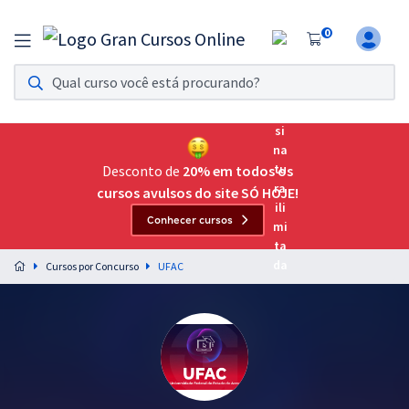
0
Assinatura Ilimitada 11
Acesso a todos os cursos. Teste grátis por 7 dias!
Assinatura OAB Até Passar
Acesso ilimitado a toda preparação para o Exame da
Desconto de
20% em todos os
Ordem, até você passar!
cursos avulsos do site SÓ HOJE!
Conhecer cursos
Residências Multiprofissionais
Preparação completa e intensiva para as principais
Cursos por Concurso
UFAC
residências em saúde do Brasil
Concursos
Assinatura Ilimitada
Cursos 20% OFF