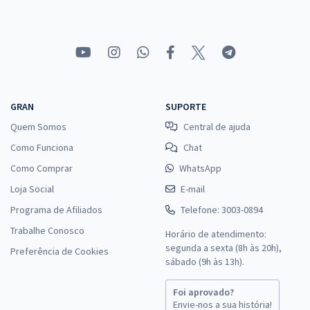
Comprar
UFAC - Universidade Federal do Estado do Acre - Conhecimentos
Específicos para Assistente em Administração
GRAN
SUPORTE
R$ 207,84
à vista
Quem Somos
Central de ajuda
17,32
R$
ou 12x de
Como Funciona
Chat
Economize R$ 51,96 (-20%)
Como Comprar
WhatsApp
Comprar
Loja Social
E-mail
Programa de Afiliados
Telefone: 3003-0894
Trabalhe Conosco
Horário de atendimento:
UFAC - Universidade Federal do Estado do Acre - Nutricionista
segunda a sexta (8h às 20h),
Preferência de Cookies
R$ 271,84
à vista
sábado (9h às 13h).
22,65
R$
ou 12x de
Foi aprovado?
Economize R$ 67,96 (-20%)
Envie-nos a sua história!