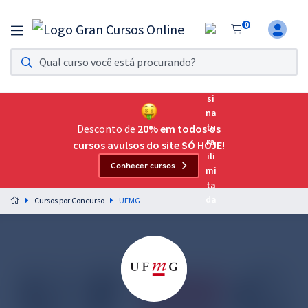
0
Assinatura Ilimitada 11
Acesso a todos os cursos. Teste grátis por 7 dias!
Assinatura OAB Até Passar
Acesso ilimitado a toda preparação para o Exame da
Desconto de
20% em todos os
Ordem, até você passar!
cursos avulsos do site SÓ HOJE!
Conhecer cursos
Residências Multiprofissionais
Preparação completa e intensiva para as principais
Cursos por Concurso
UFMG
residências em saúde do Brasil
Concursos
Assinatura Ilimitada
Cursos 20% OFF