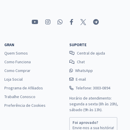
Comprar
UFMG - Universidade Federal de Minas Gerais - Contador
R$ 415,84
à vista
34,65
R$
ou 12x de
GRAN
SUPORTE
Economize R$ 103,96 (-20%)
Quem Somos
Central de ajuda
Comprar
Como Funciona
Chat
Como Comprar
WhatsApp
Loja Social
E-mail
UFMG - Universidade Federal de Minas Gerais - Assistente em
Programa de Afiliados
Telefone: 3003-0894
Administração
Trabalhe Conosco
Horário de atendimento:
R$ 311,84
à vista
segunda a sexta (8h às 20h),
Preferência de Cookies
25,99
R$
sábado (9h às 13h).
ou 12x de
Economize R$ 77,96 (-20%)
Foi aprovado?
Comprar
Envie-nos a sua história!