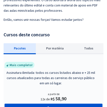
professores experientes. O curso aborda a teoria dos tópicos mais
relevantes do último edital e conta com material de apoio em PDF
das aulas ministradas pelos professores.
Então, vamos unir nossas forças! Vamos estudar juntos?
Cursos deste concurso
Pacotes
P
or matéria
Todos
Mais completo!
Assinatura ilimitada: todos os cursos listados abaixo e + 25 mil
cursos atualizados para todas as carreiras do serviço público
em um só lugar.
a partir de
58,90
R$
12x de