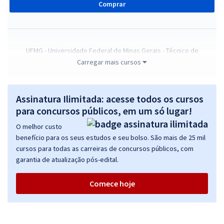
Comprar
UFMG - Universidade Federal de Minas Gerais - Técnico de
Laboratório / Química
Carregar mais cursos
R$ 263,84
à vista
21,99
R$
ou 12x de
Assinatura Ilimitada: acesse todos os cursos
Economize R$ 65,96 (-20%)
para concursos públicos, em um só lugar!
Comprar
O melhor custo
benefício para os seus estudos e seu bolso. São mais de 25 mil
cursos para todas as carreiras de concursos públicos, com
garantia de atualização pós-edital.
UFMG - Universidade Federal de Minas Gerais - Conhecimentos
Básicos para Técnico de Laboratório / Química
Comece hoje
R$ 231,84
à vista
19,32
R$
ou 12x de
Economize R$ 57,96 (-20%)