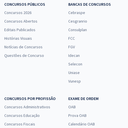
CONCURSOS PÚBLICOS
BANCAS DE CONCURSOS
Concursos 2026
Cebraspe
UFMG - Universidade Federal de Minas Gerais - Engenheiro de
Concursos Abertos
Cesgranrio
Segurança do Trabalho (Pós-Edital)
Editais Publicados
Consulplan
R$ 399,92
à vista
Histórias Visuais
FCC
33,33
R$
ou 12x de
Notícias de Concursos
Economize R$ 99,98 (-20%)
FGV
Questões de Concurso
Idecan
Comprar
Selecon
Uniase
Vunesp
UFMG - Universidade Federal de Minas Gerais - Conhecimentos
Específicos para Engenheiro de Segurança do Trabalho (Pós-Edital)
R$ 319,92
à vista
CONCURSOS POR PROFISSÃO
EXAME DE ORDEM
26,66
R$
ou 12x de
Concursos Administrativos
OAB
Economize R$ 79,98 (-20%)
Concursos Educação
Prova OAB
Comprar
Concursos Fiscais
Calendário OAB