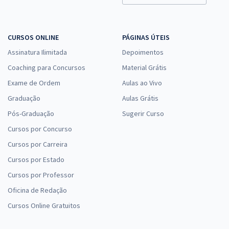
CURSOS ONLINE
PÁGINAS ÚTEIS
UFMG - Universidade Federal de Minas Gerais - Conhecimentos
Assinatura Ilimitada
Depoimentos
Específicos para Contador
Coaching para Concursos
Material Grátis
R$ 295,84
à vista
24,65
R$
ou 12x de
Exame de Ordem
Aulas ao Vivo
Economize R$ 73,96 (-20%)
Graduação
Aulas Grátis
Comprar
Pós-Graduação
Sugerir Curso
Cursos por Concurso
Cursos por Carreira
UFMG - Universidade Federal de Minas Gerais - Enfermeiro - Área
Cursos por Estado
R$ 399,92
à vista
Cursos por Professor
33,33
R$
ou 12x de
Oficina de Redação
Economize R$ 99,98 (-20%)
Cursos Online Gratuitos
Comprar