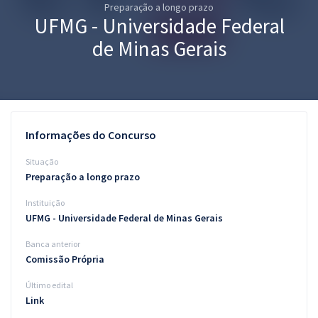
Preparação a longo prazo
Pós
UFMG - Universidade Federal
Graduação
de Minas Gerais
OAB
Mentorias
Informações do Concurso
Questões grátis
Situação
Conteúdo gratuito
Preparação a longo prazo
Instituição
Blog
UFMG - Universidade Federal de Minas Gerais
Aprovados
Banca anterior
Comissão Própria
Atendimento
Último edital
Link