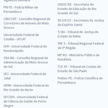
Vigilância Sanitária
SEDUC RS - Secretaria de
PM PE - Polícia Militar de
Estado da Educação do Rio
Pernambuco
Grande do Sul
CRECI MT - Conselho Regional de
SEJUS ES - Secretaria da Justiça
Corretores de Imóveis do Mato
do Espírito Santo
Grosso
TJ BA - Tribunal de Justiça do
Universidade Federal de
Estado da Bahia
Catalão - UFCAT
TRF 3 - Tribunal Regional Federal
UFR - Universidade Federal de
da 3ª Região
Rondonópolis
MP RO - Ministério Público de
CRA MS - Conselho Regional de
Rondônia
Administração do Mato Grosso
do Sul
TCE SP - Tribunal de Contas do
Estado de São Paulo
UFJ - Universidade Federal de
Jataí
Politec PE - Polícia Científica de
Pernambuco
UFRN - Universidade Federal do
Rio Grande do Norte
UFCSPA - Universidade Federal
de Ciência da Saúde de Porto
Alegre