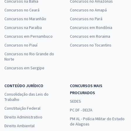
Concursos na Bahia
Concursos no Amazonas
13,33
R$
12x de
ou R$ 159,99 à vista
Concursos no Ceará
Concursos no Amapá
Concursos no Maranhão
Concursos no Pará
Comprar
Concursos na Paraíba
Concursos em Rondônia
Concursos em Pernambuco
Concursos em Roraima
Concursos no Piauí
Concursos no Tocantins
Contabilidade de Custos para a Carreira Fiscal - Professor Feliphe
Araújo (Videoaulas) & Rodrigo Machado (Aulas em PDF)
Concursos no Rio Grande do
Norte
13,33
R$
12x de
Concursos em Sergipe
ou R$ 159,90 à vista
Comprar
CONTEÚDO JURÍDICO
CONCURSOS MAIS
PROCURADOS
Consolidação das Leis do
Trabalho
SEDES
RFB - Receita Federal do Brasil - Contabilidade Geral para o cargo de
Constituição Federal
PC DF - DELTA
Analista-Tributário da Receita Federal do Brasil
Direito Administrativo
PM AL - Polícia Militar do Estado
13,32
R$
12x de
de Alagoas
Direito Ambiental
ou R$ 159,80 à vista