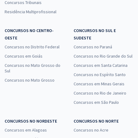
Concursos Tribunais
Marinha do Brasil - Corpo Auxiliar de Praças (CP-CAP) - Auxiliar
Residência Multiprofissional
Técnico de Praças (QATP) - Contabilidade de Custos com o
Professor Francisco Feliphe Araújo (Pós-Edital)
14,98
CONCURSOS NO CENTRO-
CONCURSOS NO SUL E
R$
12x de
ou R$ 179,80 à vista
OESTE
SUDESTE
Concursos no Distrito Federal
Concursos no Paraná
Comprar
Concursos em Goiás
Concursos no Rio Grande do Sul
Concursos no Mato Grosso do
Concursos em Santa Catarina
Sul
Concursos no Espírito Santo
Contabilidade Geral para a Carreira Fiscal - Professor Feliphe Araújo
Concursos no Mato Grosso
Concursos em Minas Gerais
14,16
R$
12x de
ou R$ 169,90 à vista
Concursos no Rio de Janeiro
Concursos em São Paulo
Comprar
CONCURSOS NO NORDESTE
CONCURSOS NO NORTE
Concursos em Alagoas
Concursos no Acre
Contabilidade Geral para Área Policial - Professor: Feliphe Araújo