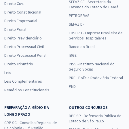
SEFAZ CE - Secretaria da
Direito Civil
Comprar
Fazenda do Estado do Ceará
Direito Constitucional
PETROBRAS
Direito Empresarial
SEFAZ DF
Direito Penal
PGM de Uberlândia/MG - Direito Financeiro e Orçamentário para o
EBSERH - Empresa Brasileira de
Direito Previdenciário
Serviços Hospitalares
Cargo Procurador Municipal - Professor Anderson Ferreira
(Videoaulas) & Natália Braga (Aulas em PDF)
Direito Processual Civil
Banco do Brasil
12,49
R$
12x de
Direito Processual Penal
IBGE
ou R$ 149,90 à vista
Direito Tributário
INSS - Instituto Nacional do
Seguro Social
Comprar
Leis
PRF - Polícia Rodoviária Federal
Leis Complementares
PND
Remédios Constitucionais
SEFAZ SP - Secretaria da Fazenda e Planejamento do Estado de São
Paulo - Administração Geral e Pública e para o cargo de Auditor
PREPARAÇÃO A MÉDIO E A
OUTROS CONCURSOS
Fiscal da Receita Estadual - Gestão Tributária - Professores Gran
LONGO PRAZO
Concursos
DPE SP - Defensoria Pública do
Estado de São Paulo
CRP SC - Conselho Regional de
11,66
R$
12x de
Psicologia - 12ª Região