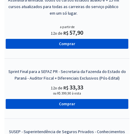
Assinatura ilimitada: todos os cursos listados abaixo e + 25 mil
cursos atualizados para todas as carreiras do serviço público
em um só lugar.
a partir de
57,90
R$
12x de
Comprar
Sprint Final para a SEFAZ PR - Secretaria da Fazenda do Estado do
Paraná - Auditor Fiscal + Diferenciais Exclusivos (Pós-Edital)
33,33
R$
12x de
ou R$ 399,90 à vista
Comprar
SUSEP - Superintendência de Seguros Privados - Conhecimentos