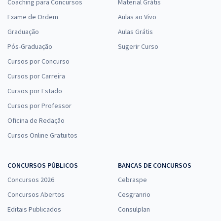
Coaching para Concursos
Material Grátis
Analista Judiciário - Área: Apoio Especializado - Especialidade:
Contabilidade - Professores: Cláudio Zorzo, Feliphe Araújo e
Exame de Ordem
Aulas ao Vivo
Gustavo Sctatolino
Graduação
Aulas Grátis
15,83
R$
12x de
Pós-Graduação
Sugerir Curso
ou R$ 189,90 à vista
Cursos por Concurso
Comprar
Cursos por Carreira
Cursos por Estado
Cursos por Professor
Marinha do Brasil - Corpo Auxiliar de Praças (CP-CAP) - Auxiliar
Oficina de Redação
Técnico de Praças (QATP) - Contabilidade Geral com o Professor
Cursos Online Gratuitos
Francisco Feliphe Araújo (Pós-Edital)
15,82
R$
12x de
ou R$ 189,80 à vista
CONCURSOS PÚBLICOS
BANCAS DE CONCURSOS
Comprar
Concursos 2026
Cebraspe
Concursos Abertos
Cesgranrio
Editais Publicados
Consulplan