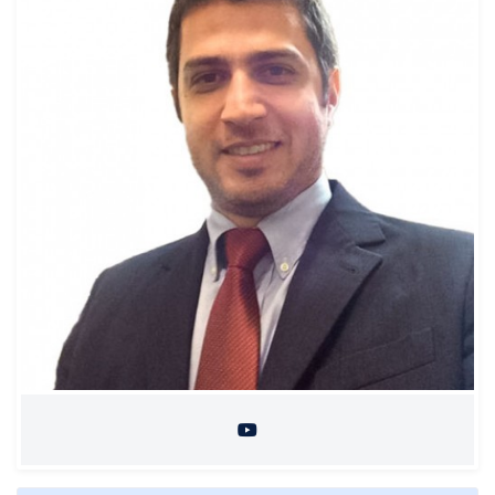
Pós
Graduação
OAB
Mentorias
Questões grátis
Conteúdo gratuito
Blog
Aprovados
Atendimento