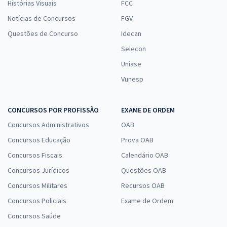
SEFAZ SP - Secretaria da Fazenda e Planejamento do Estado de São
Histórias Visuais
FCC
Paulo - Administração Geral e Pública para o Cargo de Auditor Fiscal
Notícias de Concursos
FGV
da Receita Estadual - Área de Conhecimento: Tecnologia de
Questões de Concurso
Idecan
Informação e Comunicação - Professores: Equipe
Selecon
15,82
R$
12x de
ou R$ 189,80 à vista
Uniase
Vunesp
Comprar
CONCURSOS POR PROFISSÃO
EXAME DE ORDEM
Concursos Administrativos
OAB
PGDF - Procuradoria-Geral do Distrito Federal - Contabilidade Geral
para o Cargo de Analista Jurídico - Especialidade: Contabilidade -
Concursos Educação
Prova OAB
Professor: Feliphe Araújo
Concursos Fiscais
Calendário OAB
14,99
R$
12x de
Concursos Jurídicos
Questões OAB
ou R$ 179,90 à vista
Concursos Militares
Recursos OAB
Comprar
Concursos Policiais
Exame de Ordem
Concursos Saúde