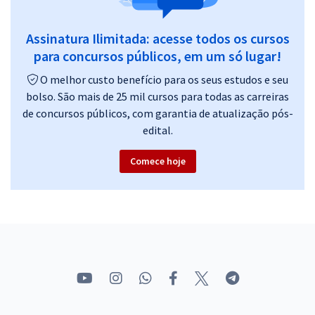
Tesouro Estadual - Professor Feliphe Araújo
17,49
R$
12x de
Assinatura Ilimitada: acesse todos os cursos
ou R$ 209,90 à vista
para concursos públicos, em um só lugar!
Comprar
O melhor custo benefício para os seus estudos e seu
bolso. São mais de 25 mil cursos para todas as carreiras
de concursos públicos, com garantia de atualização pós-
edital.
SEFAZ SP - Secretaria da Fazenda e Planejamento do Estado de São
Paulo - Contabilidade de Custos para o Cargo de Auditor Fiscal da
Comece hoje
Receita Estadual - Área de Conhecimento: Tecnologia de Informação
e Comunicação - Professor: Feliphe Araújo
16,65
R$
12x de
ou R$ 199,80 à vista
Comprar
TSE + TREs (Concurso Unificado) - Contabilidade Geral - Professor: