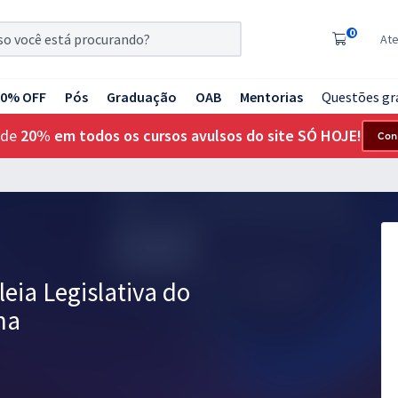
0
At
20% OFF
Pós
Graduação
OAB
Mentorias
Questões gr
 de
20% em todos os cursos avulsos do site SÓ HOJE!
Con
eia Legislativa do
ma