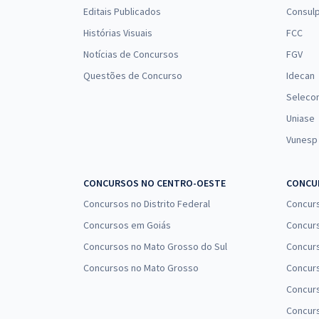
ALE RR - Assembleia Legislativa do Estado de
Editais Publicados
Consulp
Roraima - Analista Legislativo – Assistente Social
Histórias Visuais
FCC
Notícias de Concursos
FGV
Questões de Concurso
Idecan
ALE RR - Assembleia Legislativa do Estado de
Seleco
Roraima - Analista Legislativo – Psicólogo
Uniase
Vunesp
ALE RR - Assembleia Legislativa do Estado de
Roraima - Conhecimentos Específicos Para o Cargo
CONCURSOS NO CENTRO-OESTE
CONCUR
de Analista Legislativo – Assistente Social com a
Equipe Gran
Concursos no Distrito Federal
Concur
Concursos em Goiás
Concurs
ALE RR - Assembleia Legislativa do Estado de
Concursos no Mato Grosso do Sul
Concurs
Roraima - Conhecimentos Específicos Para o Cargo
Concursos no Mato Grosso
Concurs
de Analista Legislativo – Psicólogo com a Equipe
Gran
Concur
Concurs