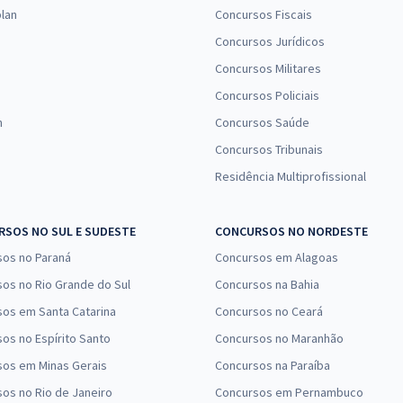
39,99
R$
ou 12x de
lan
Concursos Fiscais
Comprar
Economize R$ 119,98
Concursos Jurídicos
(-20%)
Concursos Militares
R$ 479,92
à vista
Concursos Policiais
39,99
R$
ou 12x de
Comprar
n
Concursos Saúde
Economize R$ 119,98
Concursos Tribunais
(-20%)
Residência Multiprofissional
R$ 306,24
à vista
25,52
R$
ou 12x de
Comprar
SOS NO SUL E SUDESTE
CONCURSOS NO NORDESTE
Economize R$ 76,56
sos no Paraná
(-20%)
Concursos em Alagoas
os no Rio Grande do Sul
Concursos na Bahia
R$ 306,24
à vista
os em Santa Catarina
Concursos no Ceará
25,52
R$
ou 12x de
Comprar
os no Espírito Santo
Concursos no Maranhão
Economize R$ 76,56
(-20%)
sos em Minas Gerais
Concursos na Paraíba
os no Rio de Janeiro
Concursos em Pernambuco