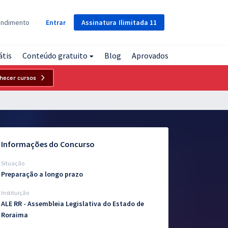
Assinatura
Ilimitada
11
endimento
Entrar
átis
Conteúdo gratuito
Blog
Aprovados
hecer cursos
Informações do Concurso
Situação
Preparação a longo prazo
Instituição
ALE RR - Assembleia Legislativa do Estado de
Roraima