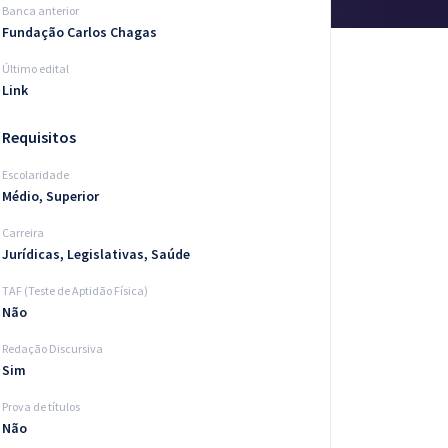
Banca anterior
Fundação Carlos Chagas
Último edital
Link
Requisitos
Escolaridade
Médio, Superior
Carreira
Jurídicas, Legislativas, Saúde
TAF (Teste de Aptidão Física)
Não
Redação Discursiva
Sim
Prova de títulos
Não