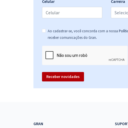
Celular
Carreira
ALE RR - Assembleia Legislativa do Estado de
Roraima - Conhecimentos Específicos para o Cargo
de Técnico Legislativo - Assistente Legislativo
Ao cadastrar-se, você concorda com a nossa
Polít
.
receber comunicações do Gran
ALE RR - Assembleia Legislativa do Estado de
Roraima - Conhecimentos Gerais para Todos os
Cargos de Analistas Legislativos
Receber novidades
ALE RR - Assembleia Legislativa do Estado de
Roraima - Conhecimentos Gerais para o Cargo de
Técnico Legislativo - Assistente Legislativo
ALE RR - Assembleia Legislativa do Estado de
Roraima - Conhecimentos Gerais para Todos os
GRAN
SUPOR
Cargos de Consultor Legislativo (Áreas 1, 2, 3, 4 e