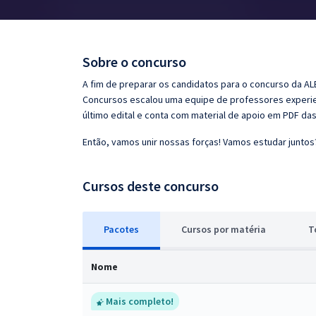
Pós
Graduação
Sobre o concurso
OAB
A fim de preparar os candidatos para o concurso da AL
Concursos escalou uma equipe de professores experien
Mentorias
último edital e conta com material de apoio em PDF da
Então, vamos unir nossas forças! Vamos estudar juntos
Questões grátis
Conteúdo gratuito
Cursos deste concurso
Blog
Pacotes
Cursos
p
or matéria
T
Aprovados
Nome
Atendimento
Mais completo!