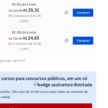
R$ 351,84
à vista
29,32
R$
ou 12x de
Comprar
Economize R$ 87,96
(-20%)
R$ 295,84
à vista
24,65
R$
ou 12x de
Comprar
Economize R$ 73,96
(-20%)
R$ 327,84
à vista
gar mais cursos
27,32
R$
ou 12x de
Comprar
Economize R$ 81,96
(-20%)
s cursos para concursos públicos, em um só
R$ 431,84
à vista
 bolso. São mais de 25 mil cursos para todas as carreiras de
35,99
R$
ou 12x de
Comprar
-edital.
Economize R$ 107,96
(-20%)