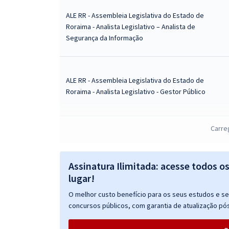
ALE RR - Assembleia Legislativa do Estado de
Roraima - Analista Legislativo – Analista de
Segurança da Informação
ALE RR - Assembleia Legislativa do Estado de
Roraima - Analista Legislativo - Gestor Público
Carre
ALE RR - Assembleia Legislativa do Estado de
Roraima - Analista Legislativo – Jornalista
Assinatura Ilimitada: acesse todos o
lugar!
ALE RR - Assembleia Legislativa do Estado de
O melhor custo benefício para os seus estudos e seu
Roraima - Analista Legislativo – Pedagogo (Módulo
concursos públicos, com garantia de atualização pós
Especial)