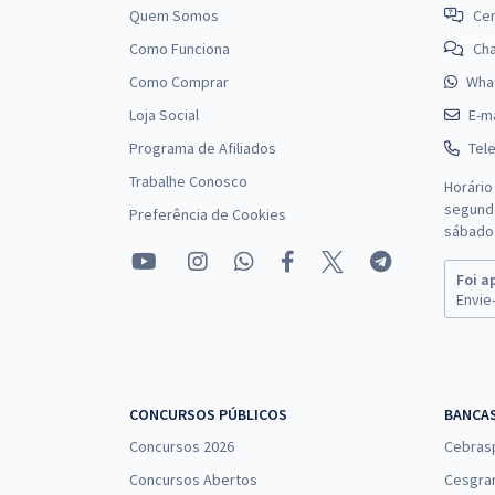
Quem Somos
Cen
5)
Como Funciona
Ch
ALE RR - Assembleia Legislativa do Estado de
Como Comprar
Wha
Roraima - Conhecimentos Gerais para Todos os
Loja Social
E-ma
Cargos de Técnicos Legislativos Especializados e
Técnicos Legislativos, Exceto Técnico Legislativo -
Programa de Afiliados
Tel
Assistente Legislativo
Trabalhe Conosco
Horário
segunda
Preferência de Cookies
sábado 
Treinamento Intensivo para ALE RR Técnico
Legislativo – Assistente Legislativo (Pós-Edital)
Foi a
Envie-
ALE RR - Assembleia Legislativa do Estado de
Roraima - História de Roraima para Todos os
Cargos - Professor: Admilson Costa
CONCURSOS PÚBLICOS
BANCA
Concursos 2026
Cebras
Concursos Abertos
Cesgra