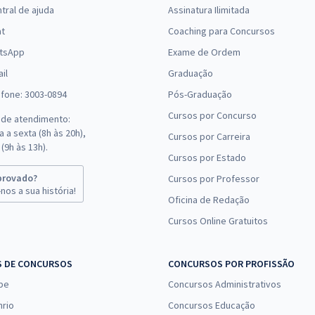
tral de ajuda
Assinatura Ilimitada
(-20%)
at
Coaching para Concursos
tsApp
Exame de Ordem
R$ 271,84
à vista
22,65
R$
ou 12x de
il
Graduação
Comprar
Economize R$ 67,96
efone: 3003-0894
Pós-Graduação
(-20%)
Cursos por Concurso
 de atendimento:
 a sexta (8h às 20h),
Cursos por Carreira
R$ 159,92
à vista
(9h às 13h).
13,33
R$
Cursos por Estado
ou 12x de
Comprar
Economize R$ 39,98
provado?
Cursos por Professor
(-20%)
nos a sua história!
Oficina de Redação
Cursos Online Gratuitos
R$ 95,84
à vista
7,99
R$
ou 12x de
Comprar
Economize R$ 23,96
S DE CONCURSOS
CONCURSOS POR PROFISSÃO
(-20%)
pe
Concursos Administrativos
R$ 479,92
à vista
nrio
Concursos Educação