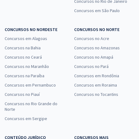
CODERN - Companhia Docas do Rio Grande do Norte -
Concursos no Rio de Janeiro
Conhecimentos Específicos para Contador
Concursos em São Paulo
R$ 263,84
à vista
21,99
R$
ou 12x de
CONCURSOS NO NORDESTE
CONCURSOS NO NORTE
Economize R$ 65,96 (-20%)
Concursos em Alagoas
Concursos no Acre
Comprar
Concursos na Bahia
Concursos no Amazonas
Concursos no Ceará
Concursos no Amapá
Concursos no Maranhão
Concursos no Pará
Concursos na Paraíba
Concursos em Rondônia
Concursos em Pernambuco
Concursos em Roraima
Concursos no Piauí
Concursos no Tocantins
Concursos no Rio Grande do
Norte
Concursos em Sergipe
CONTEÚDO JURÍDICO
CONCURSOS MAIS