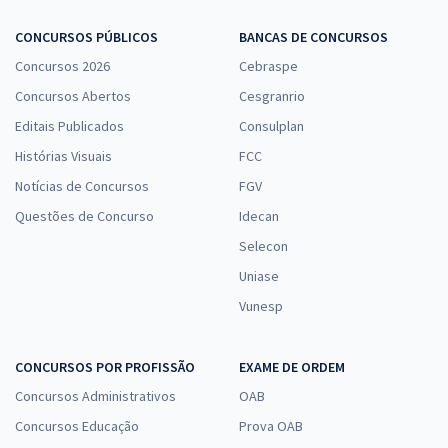
CODERN - Companhia Docas do Rio Grande do Norte -
Conhecimentos Específicos para o Cargo de Analista de Sistemas
CONCURSOS PÚBLICOS
BANCAS DE CONCURSOS
Concursos 2026
R$ 247,84
à vista
Cebraspe
20,65
R$
ou 12x de
Concursos Abertos
Cesgranrio
Economize R$ 61,96 (-20%)
Editais Publicados
Consulplan
Comprar
Histórias Visuais
FCC
Notícias de Concursos
FGV
Questões de Concurso
Idecan
CODERN - Companhia Docas do Rio Grande do Norte -
Selecon
Conhecimentos Específicos para o Cargo de Assistente
Uniase
Administrativo
Vunesp
R$ 207,84
à vista
17,32
R$
ou 12x de
Economize R$ 51,96 (-20%)
CONCURSOS POR PROFISSÃO
EXAME DE ORDEM
Concursos Administrativos
OAB
Comprar
Concursos Educação
Prova OAB