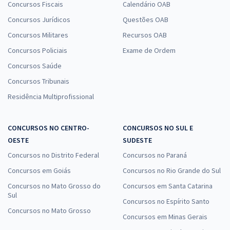
Concursos Fiscais
Calendário OAB
Concursos Jurídicos
Questões OAB
CODERN - Companhia Docas do Rio Grande do Norte - Administrador
Concursos Militares
Recursos OAB
R$ 311,84
à vista
25,99
R$
ou 12x de
Concursos Policiais
Exame de Ordem
Economize R$ 77,96 (-20%)
Concursos Saúde
Comprar
Concursos Tribunais
Residência Multiprofissional
CODERN - Companhia Docas do Rio Grande do Norte - Contador
CONCURSOS NO CENTRO-
CONCURSOS NO SUL E
OESTE
SUDESTE
R$ 295,84
à vista
24,65
R$
Concursos no Distrito Federal
ou 12x de
Concursos no Paraná
Economize R$ 73,96 (-20%)
Concursos em Goiás
Concursos no Rio Grande do Sul
Comprar
Concursos no Mato Grosso do
Concursos em Santa Catarina
Sul
Concursos no Espírito Santo
Concursos no Mato Grosso
Concursos em Minas Gerais