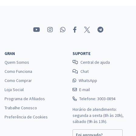
Desenvolvedor de Software
R$ 279,84
à vista
23,32
R$
ou 12x de
Economize R$ 69,96 (-20%)
Comprar
GRAN
SUPORTE
Quem Somos
Central de ajuda
CODERN - Companhia Docas do Rio Grande do Norte -
Conhecimentos Específicos para o Cargo de Técnico Desenvolvedor
Como Funciona
Chat
de Software
Como Comprar
WhatsApp
R$ 215,84
à vista
Loja Social
E-mail
17,99
R$
ou 12x de
Programa de Afiliados
Telefone: 3003-0894
Economize R$ 53,96 (-20%)
Trabalhe Conosco
Horário de atendimento:
Comprar
segunda a sexta (8h às 20h),
Preferência de Cookies
sábado (9h às 13h).
Foi aprovado?