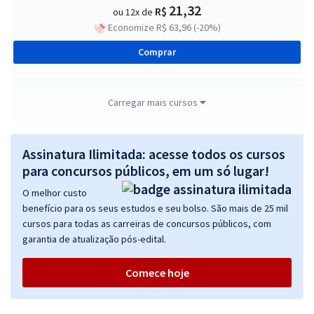
21,32
R$
ou 12x de
Economize R$ 63,96 (-20%)
Comprar
Carregar mais cursos
CODERN - Companhia Docas do Rio Grande do Norte - Assistente
Técnico Administrativo (Pré-edital)
Assinatura Ilimitada: acesse todos os cursos
R$ 263,84
à vista
21,99
para concursos públicos, em um só lugar!
R$
ou 12x de
Economize R$ 65,96 (-20%)
O melhor custo
benefício para os seus estudos e seu bolso. São mais de 25 mil
Comprar
cursos para todas as carreiras de concursos públicos, com
garantia de atualização pós-edital.
Comece hoje
CODERN - Companhia Docas do Rio Grande do Norte - Técnico em
Contabilidade (Pré-edital)
R$ 276,72
à vista