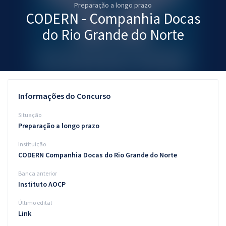
Preparação a longo prazo
Pós
CODERN - Companhia Docas
Graduação
do Rio Grande do Norte
OAB
Mentorias
Informações do Concurso
Questões grátis
Situação
Conteúdo gratuito
Preparação a longo prazo
Instituição
Blog
CODERN Companhia Docas do Rio Grande do Norte
Aprovados
Banca anterior
Instituto AOCP
Atendimento
Último edital
Link