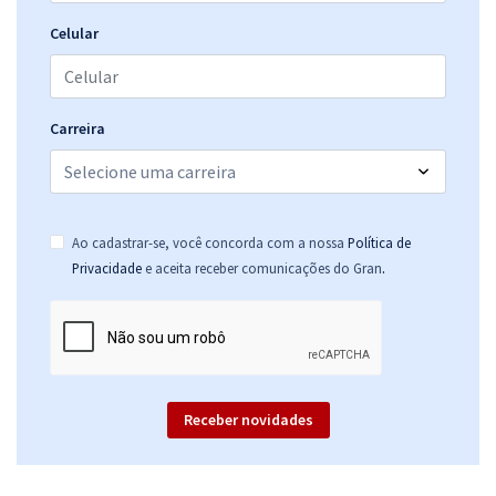
R$ 202,32
à vista
16,86
R$
ou 12x de
Celular
Economize R$ 50,58 (-20%)
Comprar
Carreira
CODERN - Companhia Docas do Rio Grande do Norte -
Conhecimentos Específicos para o Cargo de: Técnico em
Ao cadastrar-se, você concorda com a nossa
Política de
Contabilidade (Pré-edital)
.
Privacidade
e aceita receber comunicações do Gran
R$ 116,72
à vista
9,73
R$
ou 12x de
Economize R$ 29,18 (-20%)
Comprar
Receber novidades
CODERN - Companhia Docas do Rio Grande do Norte - Técnico