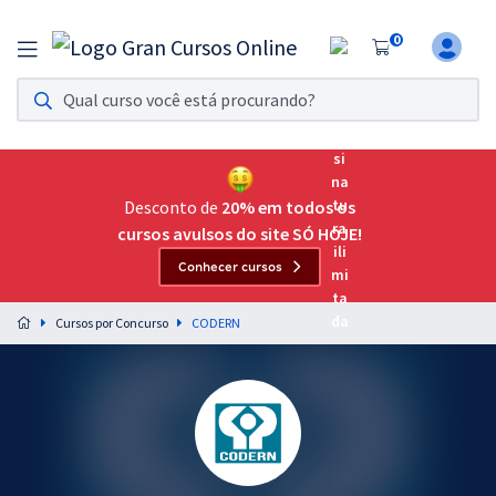
0
Assinatura Ilimitada 11
Acesso a todos os cursos. Teste grátis por 7 dias!
Assinatura OAB Até Passar
Acesso ilimitado a toda preparação para o Exame da
Desconto de
20% em todos os
Ordem, até você passar!
cursos avulsos do site SÓ HOJE!
Conhecer cursos
Residências Multiprofissionais
Preparação completa e intensiva para as principais
Cursos por Concurso
CODERN
residências em saúde do Brasil
Concursos
Assinatura Ilimitada
Cursos 20% OFF