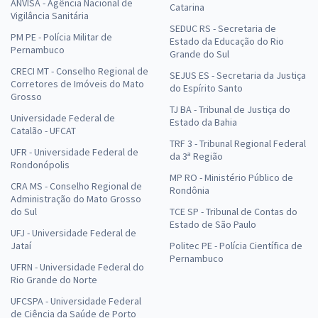
ANVISA - Agência Nacional de
Catarina
Vigilância Sanitária
SEDUC RS - Secretaria de
PM PE - Polícia Militar de
Estado da Educação do Rio
Pernambuco
Grande do Sul
CRECI MT - Conselho Regional de
SEJUS ES - Secretaria da Justiça
Corretores de Imóveis do Mato
do Espírito Santo
Grosso
TJ BA - Tribunal de Justiça do
Universidade Federal de
Estado da Bahia
Catalão - UFCAT
TRF 3 - Tribunal Regional Federal
UFR - Universidade Federal de
da 3ª Região
Rondonópolis
MP RO - Ministério Público de
CRA MS - Conselho Regional de
Rondônia
Administração do Mato Grosso
do Sul
TCE SP - Tribunal de Contas do
Estado de São Paulo
UFJ - Universidade Federal de
Jataí
Politec PE - Polícia Científica de
Pernambuco
UFRN - Universidade Federal do
Rio Grande do Norte
UFCSPA - Universidade Federal
de Ciência da Saúde de Porto