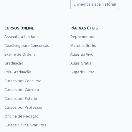
CODERN - Companhia Docas do Rio Grande do Norte - Assistente
Envie-nos a sua história!
Administrativo
R$ 311,84
à vista
25,99
R$
ou 12x de
CURSOS ONLINE
PÁGINAS ÚTEIS
Economize R$ 77,96 (-20%)
Assinatura Ilimitada
Depoimentos
Comprar
Coaching para Concursos
Material Grátis
Exame de Ordem
Aulas ao Vivo
Graduação
Aulas Grátis
CODERN - Companhia Docas do Rio Grande do Norte - Analista de
Pós-Graduação
Sugerir Curso
Sistemas
Cursos por Concurso
R$ 335,84
à vista
Cursos por Carreira
27,99
R$
ou 12x de
Cursos por Estado
Economize R$ 83,96 (-20%)
Cursos por Professor
Comprar
Oficina de Redação
Cursos Online Gratuitos