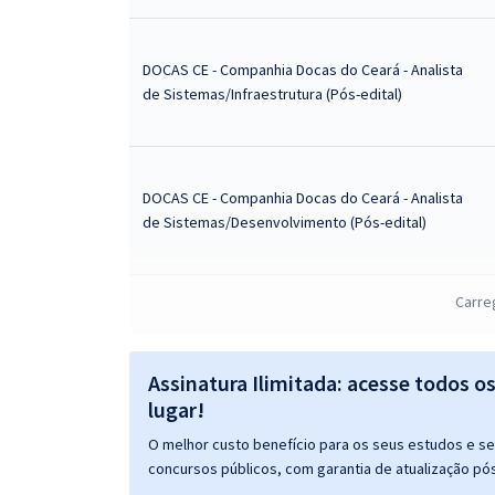
DOCAS CE - Companhia Docas do Ceará - Analista
de Sistemas/Infraestrutura (Pós-edital)
DOCAS CE - Companhia Docas do Ceará - Analista
de Sistemas/Desenvolvimento (Pós-edital)
Carre
DOCAS CE - Companhia Docas do Ceará -
Conhecimentos Específicos para o Cargo:
Contador (Pós-edital)
Assinatura Ilimitada: acesse todos o
lugar!
DOCAS CE - Companhia Docas do Ceará -
O melhor custo benefício para os seus estudos e seu
Conhecimentos Específicos para o Cargo de
concursos públicos, com garantia de atualização pós
Administrador (Pós-edital)