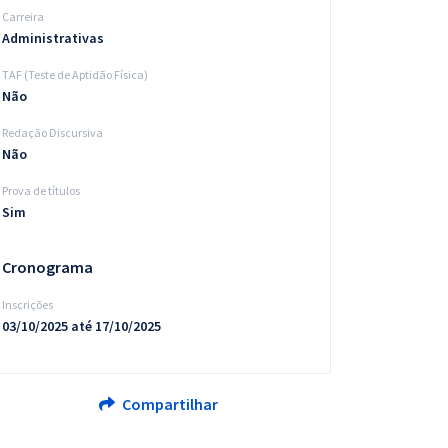
Carreira
Administrativas
TAF (Teste de Aptidão Física)
Não
Redação Discursiva
Não
Prova de títulos
Sim
Cronograma
Inscrições
03/10/2025 até 17/10/2025
Compartilhar