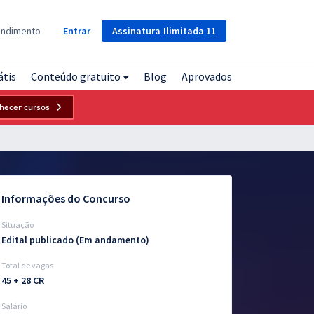
Assinatura
Ilimitada
11
endimento
Entrar
átis
Conteúdo gratuito
Blog
Aprovados
hecer cursos
Informações do Concurso
Situação
Edital publicado (Em andamento)
Total de vagas
45 + 28 CR
Salário