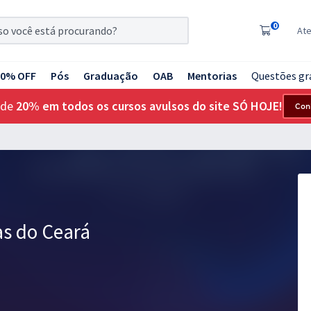
0
At
20% OFF
Pós
Graduação
OAB
Mentorias
Questões gr
 de
20% em todos os cursos avulsos do site SÓ HOJE!
Con
s do Ceará