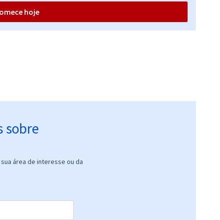
(-20%)
omece hoje
s sobre
sua área de interesse ou da