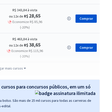
R$ 343,84
à vista
28,65
R$
ou 12x de
Comprar
Economize R$ 85,96
(-20%)
R$ 463,84
à vista
38,65
R$
ou 12x de
Comprar
Economize R$ 115,96
(-20%)
R$ 303,84
à vista
gar mais cursos
25,32
R$
ou 12x de
Comprar
Economize R$ 75,96
(-20%)
s cursos para concursos públicos, em um só
R$ 327,84
à vista
 bolso. São mais de 25 mil cursos para todas as carreiras de
27,32
R$
ou 12x de
Comprar
-edital.
Economize R$ 81,96