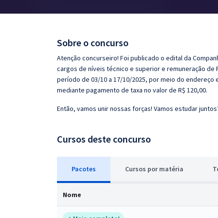
Pós
Graduação
Sobre o concurso
OAB
Atenção concurseiro! Foi publicado o edital da Compan
cargos de níveis técnico e superior e remuneração de R
Mentorias
período de 03/10 a 17/10/2025, por meio do endereço e
mediante pagamento de taxa no valor de R$ 120,00.
Questões grátis
Então, vamos unir nossas forças! Vamos estudar juntos
Conteúdo gratuito
Cursos deste concurso
Blog
Aprovados
Pacotes
Cursos
p
or matéria
T
Atendimento
Nome