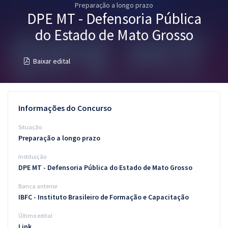
Preparação a longo prazo
Pós
DPE MT - Defensoria Pública
Graduação
do Estado de Mato Grosso
OAB
Baixar edital
Mentorias
Questões grátis
Informações do Concurso
Conteúdo gratuito
Situação
Preparação a longo prazo
Blog
Instituição
Aprovados
DPE MT - Defensoria Pública do Estado de Mato Grosso
Banca anterior
Atendimento
IBFC - Instituto Brasileiro de Formação e Capacitação
Último edital
Link