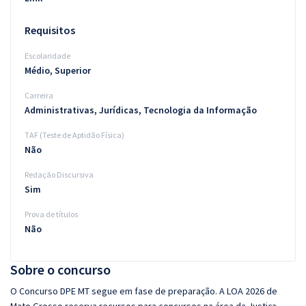
Requisitos
Escolaridade
Médio, Superior
Carreira
Administrativas, Jurídicas, Tecnologia da Informação
TAF (Teste de Aptidão Física)
Não
Redação Discursiva
Sim
Prova de títulos
Não
Sobre o concurso
O Concurso DPE MT segue em fase de preparação. A LOA 2026 de