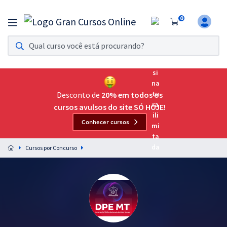
0
Assinatura Ilimitada 11
Acesso a todos os cursos. Teste grátis por 7 dias!
Assinatura OAB Até Passar
Acesso ilimitado a toda preparação para o Exame da
Desconto de
20% em todos os
Ordem, até você passar!
cursos avulsos do site SÓ HOJE!
Conhecer cursos
Residências Multiprofissionais
Preparação completa e intensiva para as principais
Cursos por Concurso
residências em saúde do Brasil
Concursos
Assinatura Ilimitada
Cursos 20% OFF