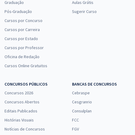
Graduação
Aulas Grátis
Comprar
Pós-Graduação
Sugerir Curso
Cursos por Concurso
Cursos por Carreira
DPE MT - Defensoria Pública de Mato Grosso - Conhecimentos
Específicos para Analista - Administrador
Cursos por Estado
R$ 311,84
à vista
Cursos por Professor
25,99
R$
ou 12x de
Oficina de Redação
Economize R$ 77,96 (-20%)
Cursos Online Gratuitos
Comprar
CONCURSOS PÚBLICOS
BANCAS DE CONCURSOS
Concursos 2026
Cebraspe
Concursos Abertos
Cesgranrio
Editais Publicados
Consulplan
Histórias Visuais
FCC
Notícias de Concursos
FGV