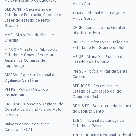
MEC - Ministério da Educação
Minas Gerais
SEDUC/MT - Secretaria de
TJ MG - Tribunal de Justiça de
Estado de Educação, Esporte e
Minas Gerais
Lazer do estado de Mato
Grosso
CGDF - Controladoria Geral do
Distrito Federal
MME - Ministério de Minas e
Energia
DPE RS - Defensoria Pública do
Estado do Rio Grande do Sul
MP GO - Ministério Público do
Estado de Goiás - Secretário
MP SP - Ministério Público do
Auxiliar da Comarca de
Estado de São Paulo
Itapuranga
PM SC - Polícia Militar de Santa
ANVISA - Agência Nacional de
Catarina
Vigilância Sanitária
SEDUC RS - Secretaria de
PM PE - Polícia Militar de
Estado da Educação do Rio
Pernambuco
Grande do Sul
CRECI MT - Conselho Regional de
SEJUS ES - Secretaria da Justiça
Corretores de Imóveis do Mato
do Espírito Santo
Grosso
TJ BA - Tribunal de Justiça do
Universidade Federal de
Estado da Bahia
Catalão - UFCAT
TRF 3 - Tribunal Regional Federal