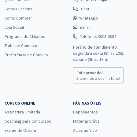
Comprar
Como Funciona
Chat
Como Comprar
WhatsApp
Loja Social
E-mail
Câmara dos Deputados - Conhecimentos Específicos para o cargo
de Técnico Legislativo - Policial Legislativo Federal
Programa de Afiliados
Telefone: 3003-0894
R$ 337,44
à vista
Trabalhe Conosco
Horário de atendimento:
28,12
R$
ou 12x de
segunda a sexta (8h às 20h),
Preferência de Cookies
sábado (9h às 13h).
Economize R$ 84,36 (-20%)
Comprar
Foi aprovado?
Envie-nos a sua história!
DPE MT - Defensoria Pública de Mato Grosso - Analista -
CURSOS ONLINE
PÁGINAS ÚTEIS
Administrador
Assinatura Ilimitada
Depoimentos
R$ 335,92
à vista
27,99
Coaching para Concursos
Material Grátis
R$
ou 12x de
Economize R$ 83,98 (-20%)
Exame de Ordem
Aulas ao Vivo