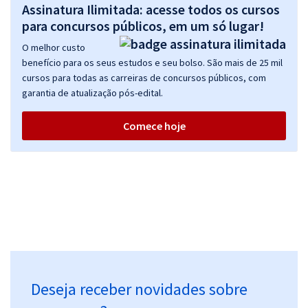
Comprar
Assinatura Ilimitada: acesse todos os cursos
para concursos públicos, em um só lugar!
O melhor custo
benefício para os seus estudos e seu bolso. São mais de 25 mil
DPE MT - Defensoria Pública de Mato Grosso - Conhecimentos
cursos para todas as carreiras de concursos públicos, com
Específicos para Analista - Economista
garantia de atualização pós-edital.
R$ 311,92
à vista
25,99
R$
ou 12x de
Comece hoje
Economize R$ 77,98 (-20%)
Comprar
DPE MT - Defensoria Pública de Mato Grosso - Conhecimentos
Específicos para Analista - Jornalista
R$ 311,92
à vista
25,99
R$
ou 12x de
Deseja receber novidades sobre
Economize R$ 77,98 (-20%)