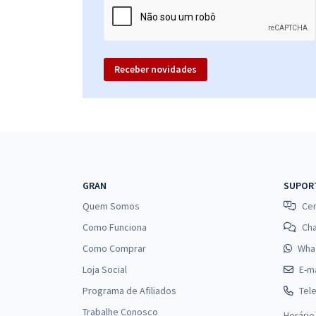
Receber novidades
GRAN
SUPOR
Quem Somos
Cen
Como Funciona
Ch
Como Comprar
Wha
Loja Social
E-ma
Programa de Afiliados
Tel
Trabalhe Conosco
Horário