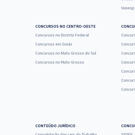
Vunesp
CONCURSOS NO CENTRO-OESTE
CONCUR
Concursos no Distrito Federal
Concur
Concursos em Goiás
Concurs
Concursos no Mato Grosso do Sul
Concurs
Concursos no Mato Grosso
Concurs
Concur
Concurs
Concur
CONTEÚDO JURÍDICO
CONCU
Consolidação das Leis do Trabalho
SEDES