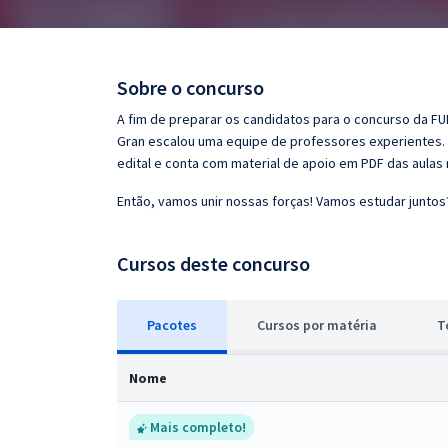
Pós
Graduação
Sobre o concurso
OAB
A fim de preparar os candidatos para o concurso da F
Gran escalou uma equipe de professores experientes. 
Mentorias
edital e conta com material de apoio em PDF das aulas
Então, vamos unir nossas forças! Vamos estudar juntos
Questões grátis
Conteúdo gratuito
Cursos deste concurso
Blog
Pacotes
Cursos
p
or matéria
T
Aprovados
Nome
Atendimento
Mais completo!