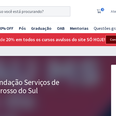
0
At
20% OFF
Pós
Graduação
OAB
Mentorias
Questões gr
 de
20% em todos os cursos avulsos do site SÓ HOJE!
Con
dação Serviços de
rosso do Sul