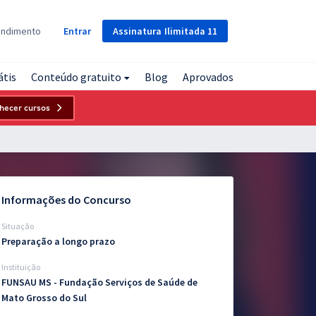
Assinatura
Ilimitada
11
endimento
Entrar
átis
Conteúdo gratuito
Blog
Aprovados
hecer cursos
Informações do Concurso
Situação
Preparação a longo prazo
Instituição
FUNSAU MS - Fundação Serviços de Saúde de
Mato Grosso do Sul