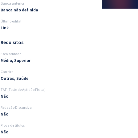
Banca anterior
Banca não definida
Último edital
Link
Requisitos
Escolaridade
Médio, Superior
Carreira
Outras, Saúde
TAF (Teste de Aptidão Física)
Não
Redação Discursiva
Não
Prova de títulos
Não