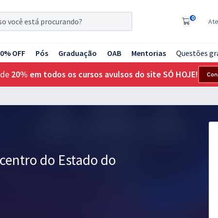
0
At
20% OFF
Pós
Graduação
OAB
Mentorias
Questões gr
 de
20% em todos os cursos avulsos do site SÓ HOJE!
Con
entro do Estado do