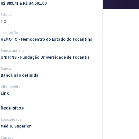
R$ 889,41 a R$ 34.501,00
Estado
TO
Instituição
HEMOTO - Hemocentro do Estado do Tocantins
Banca anterior
UNITINS - Fundação Universidade de Tocantis
Banca
Banca não definida
Último edital
Link
Requisitos
Escolaridade
Médio, Superior
Carreira