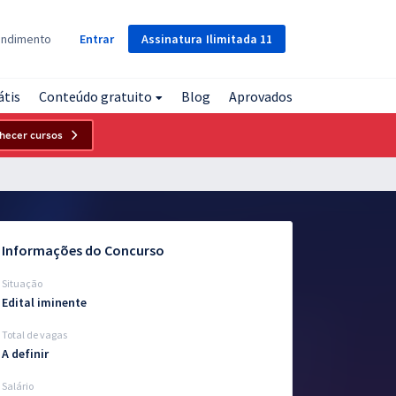
Assinatura
Ilimitada
11
endimento
Entrar
átis
Conteúdo gratuito
Blog
Aprovados
hecer cursos
Informações do Concurso
Situação
Edital iminente
Total de vagas
A definir
Salário