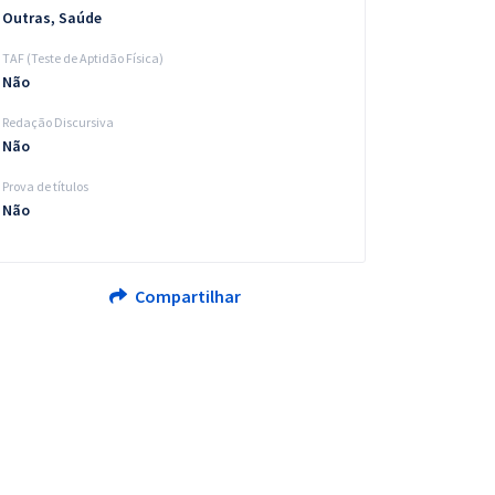
Outras, Saúde
TAF (Teste de Aptidão Física)
Não
Redação Discursiva
Não
Prova de títulos
Não
Compartilhar