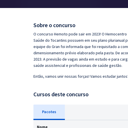
Pós
Graduação
Sobre o concurso
OAB
O concurso Hemoto pode sair em 2023! O Hemocentro d
Saúde do Tocantins possuem em seu plano plurianual pr
Mentorias
equipe do Gran foi informada que foi requisitado a co
dimensionamento prévio elaborado pela pasta. De acord
2023. A previsão de vagas ainda em estudo e para cargo
Questões grátis
saúde assistencial e profissionais de saúde gestão.
Conteúdo gratuito
Então, vamos unir nossas forças! Vamos estudar juntos
Blog
Cursos deste concurso
Aprovados
Atendimento
Pacotes
Nome