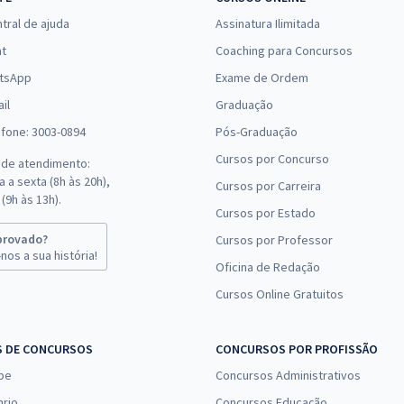
tral de ajuda
Assinatura Ilimitada
at
Coaching para Concursos
tsApp
Exame de Ordem
il
Graduação
efone: 3003-0894
Pós-Graduação
Cursos por Concurso
 de atendimento:
 a sexta (8h às 20h),
Cursos por Carreira
(9h às 13h).
Cursos por Estado
provado?
Cursos por Professor
nos a sua história!
Oficina de Redação
Cursos Online Gratuitos
S DE CONCURSOS
CONCURSOS POR PROFISSÃO
pe
Concursos Administrativos
nrio
Concursos Educação