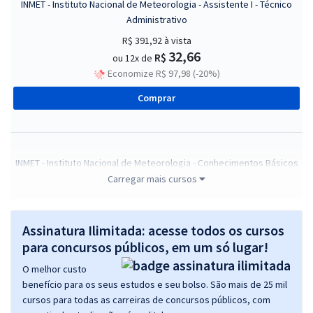
INMET - Instituto Nacional de Meteorologia - Assistente I - Técnico
Administrativo
R$ 391,92
à vista
32,66
R$
ou 12x de
Economize R$ 97,98 (-20%)
Comprar
INMET - Instituto Nacional de Meteorologia - Conhecimentos Básicos
e Gerais para os Cargos de Nível Intermediário
Carregar mais cursos
R$ 295,84
à vista
24,65
R$
ou 12x de
Assinatura Ilimitada: acesse todos os cursos
Economize R$ 73,96 (-20%)
para concursos públicos, em um só lugar!
Comprar
O melhor custo
benefício para os seus estudos e seu bolso. São mais de 25 mil
cursos para todas as carreiras de concursos públicos, com