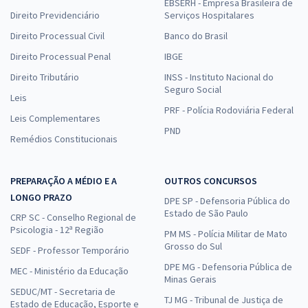
EBSERH - Empresa Brasileira de
Direito Previdenciário
Serviços Hospitalares
Direito Processual Civil
Banco do Brasil
Direito Processual Penal
IBGE
Direito Tributário
INSS - Instituto Nacional do
Seguro Social
Leis
PRF - Polícia Rodoviária Federal
Leis Complementares
PND
Remédios Constitucionais
PREPARAÇÃO A MÉDIO E A
OUTROS CONCURSOS
LONGO PRAZO
DPE SP - Defensoria Pública do
Estado de São Paulo
CRP SC - Conselho Regional de
Psicologia - 12ª Região
PM MS - Polícia Militar de Mato
Grosso do Sul
SEDF - Professor Temporário
DPE MG - Defensoria Pública de
MEC - Ministério da Educação
Minas Gerais
SEDUC/MT - Secretaria de
TJ MG - Tribunal de Justiça de
Estado de Educação, Esporte e