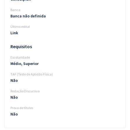
Banca
Banca não definida
Último edital
Link
Requisitos
Escolaridade
Médio, Superior
TAF (Teste de Aptidão Física)
Não
Redação Discursiva
Não
Prova de títulos
Não