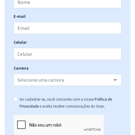
INMET - Instituto Nacional de Meteorologia - Conhecimentos
Específicos para Analista de Ciência e Tecnologia - Junior:
E-mail
Administrador
R$ 311,92
à vista
25,99
R$
ou 12x de
Economize R$ 77,98 (-20%)
Celular
Comprar
Carreira
Ao cadastrar-se, você concorda com a nossa
Política de
.
Privacidade
e aceita receber comunicações do Gran