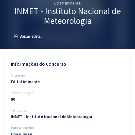
Edital iminente
Pós
INMET - Instituto Nacional de
Graduação
Meteorologia
OAB
Baixar edital
Mentorias
Questões grátis
Informações do Concurso
Conteúdo gratuito
Situação
Edital iminente
Blog
Total de vagas
Aprovados
80
Instituição
Atendimento
INMET - Instituto Nacional de Meteorologia
Banca anterior
Consulplan