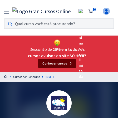
0
Assinatura Ilimitada 11
Acesso a todos os cursos. Teste grátis por 7 dias!
Assinatura OAB Até Passar
Acesso ilimitado a toda preparação para o Exame da
Desconto de
20% em todos os
Ordem, até você passar!
cursos avulsos do site SÓ HOJE!
Conhecer cursos
Residências Multiprofissionais
Preparação completa e intensiva para as principais
Cursos por Concurso
INMET
residências em saúde do Brasil
Concursos
Assinatura Ilimitada
Cursos 20% OFF