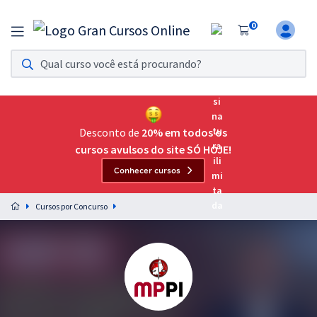
0
Assinatura Ilimitada 11
Acesso a todos os cursos. Teste grátis por 7 dias!
Assinatura OAB Até Passar
Acesso ilimitado a toda preparação para o Exame da
Desconto de
20% em todos os
Ordem, até você passar!
cursos avulsos do site SÓ HOJE!
Conhecer cursos
Residências Multiprofissionais
Preparação completa e intensiva para as principais
Cursos por Concurso
residências em saúde do Brasil
Concursos
Assinatura Ilimitada
Cursos 20% OFF