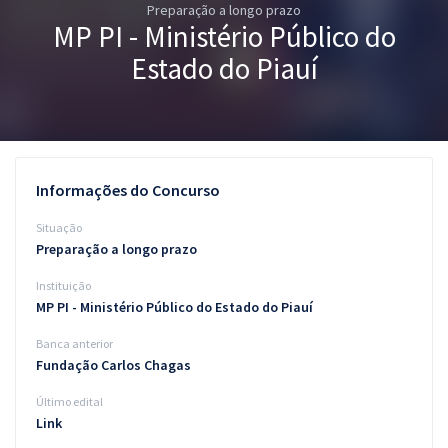
Preparação a longo prazo
Pós
MP PI - Ministério Público do
Graduação
Estado do Piauí
OAB
Mentorias
Informações do Concurso
Questões grátis
Situação
Conteúdo gratuito
Preparação a longo prazo
Instituição
Blog
MP PI - Ministério Público do Estado do Piauí
Aprovados
Banca anterior
Fundação Carlos Chagas
Atendimento
Último edital
Link