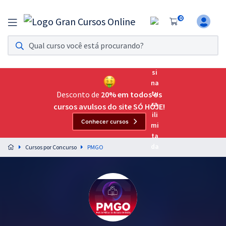
0
Assinatura Ilimitada 11
Acesso a todos os cursos. Teste grátis por 7 dias!
Assinatura OAB Até Passar
Acesso ilimitado a toda preparação para o Exame da
Desconto de
20% em todos os
Ordem, até você passar!
cursos avulsos do site SÓ HOJE!
Conhecer cursos
Residências Multiprofissionais
Preparação completa e intensiva para as principais
Cursos por Concurso
PMGO
residências em saúde do Brasil
Concursos
Assinatura Ilimitada
Cursos 20% OFF