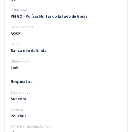
Instituição
PM GO - Polícia Militar do Estado de Goiás
Banca anterior
AOCP
Banca
Banca não definida
Último edital
Link
Requisitos
Escolaridade
Superior
Carreira
Policiais
TAF (Teste de Aptidão Física)