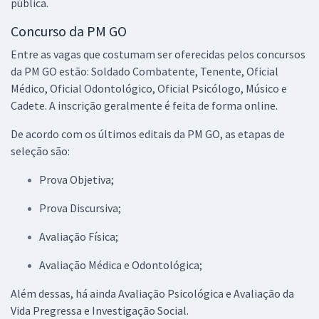
pública.
Economize R$ 137,98 (-20%)
Concurso da PM GO
Comprar
Entre as vagas que costumam ser oferecidas pelos concursos
da PM GO estão: Soldado Combatente, Tenente, Oficial
Médico, Oficial Odontológico, Oficial Psicólogo, Músico e
Mentoria Furando a fila da Aprovação Concursos Policiais - 2 em 1:
Cadete. A inscrição geralmente é feita de forma online.
PMDF e PMGO - Leandro Antunes
91,67
R$
De acordo com os últimos editais da PM GO, as etapas de
12x de
ou R$ 1.100,00 à vista
seleção são:
Comprar
Prova Objetiva;
Prova Discursiva;
Avaliação Física;
Avaliação Médica e Odontológica;
Além dessas, há ainda Avaliação Psicológica e Avaliação da
Vida Pregressa e Investigação Social.