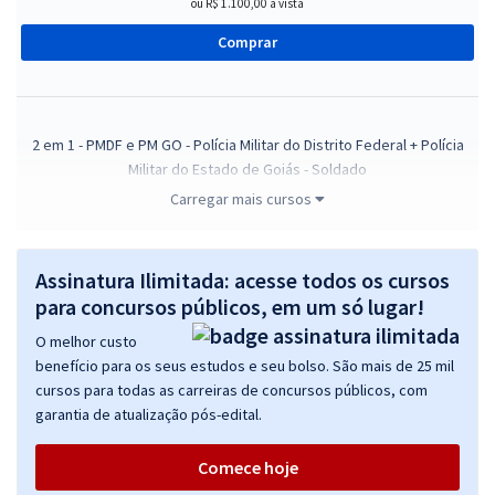
ou R$ 1.100,00 à vista
Comprar
2 em 1 - PMDF e PM GO - Polícia Militar do Distrito Federal + Polícia
Militar do Estado de Goiás - Soldado
Carregar mais cursos
R$ 719,92
à vista
59,99
R$
ou 12x de
Economize R$ 179,98 (-20%)
Assinatura Ilimitada: acesse todos os cursos
Comprar
para concursos públicos, em um só lugar!
O melhor custo
benefício para os seus estudos e seu bolso. São mais de 25 mil
cursos para todas as carreiras de concursos públicos, com
PM GO - Polícia Militar do Estado de Goiás - Oficial (Cadete)
garantia de atualização pós-edital.
R$ 503,92
à vista
41,99
R$
ou 12x de
Comece hoje
Economize R$ 125,98 (-20%)