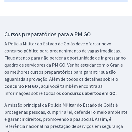
Comprar
Cursos preparatórios para a PM GO
PM GO - Polícia Militar do Estado de Goiás - Conhecimentos
A Polícia Militar do Estado de Goiás deve ofertar novo
Específicos para Soldado de 2ª Classe Polícia Militar - Combatente
concurso público para preenchimento de vagas imediatas.
R$ 367,92
à vista
Fique atento para não perder a oportunidade de ingressar no
30,66
R$
ou 12x de
quadro de servidores da PM GO. Venha estudar com o Gran e
Economize R$ 91,98 (-20%)
os melhores cursos preparatórios para garantir sua tão
Comprar
aguardada aprovação. Além de todos os detalhes sobre o
concurso PM GO
, aqui você também encontra as
informações sobre todos os
concursos abertos em GO
.
PM GO - Polícia Militar do Estado de Goiás - Soldado de 2ª Classe
A missão principal da Polícia Militar do Estado de Goiás é
Polícia Militar - Combatente (Com Orientações para o TAF)
proteger as pessoas, cumprir a lei, defender o meio ambiente
e garantir direitos, promovendo a paz social. Assim, é
R$ 551,92
à vista
45,99
referência nacional na prestação de serviços em segurança
R$
ou 12x de