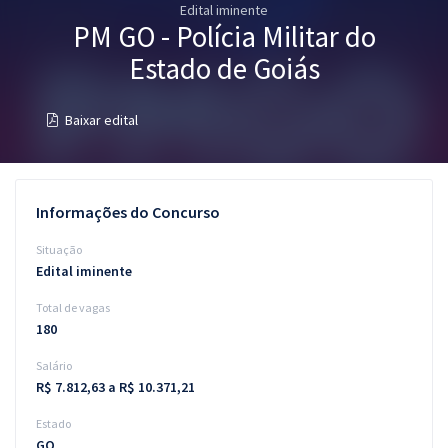
Edital iminente
Pós
PM GO - Polícia Militar do
Graduação
Estado de Goiás
OAB
Baixar edital
Mentorias
Questões grátis
Informações do Concurso
Conteúdo gratuito
Situação
Edital iminente
Blog
Total de vagas
Aprovados
180
Salário
Atendimento
R$ 7.812,63 a R$ 10.371,21
Estado
GO