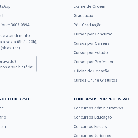
tsApp
Exame de Ordem
il
Graduação
efone: 3003-0894
Pós-Graduação
Cursos por Concurso
 de atendimento:
 a sexta (8h às 20h),
Cursos por Carreira
(9h às 13h).
Cursos por Estado
provado?
Cursos por Professor
nos a sua história!
Oficina de Redação
Cursos Online Gratuitos
S DE CONCURSOS
CONCURSOS POR PROFISSÃO
pe
Concursos Administrativos
nrio
Concursos Educação
lan
Concursos Fiscais
Concursos Jurídicos