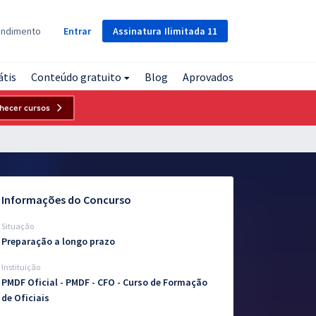
Assinatura
Ilimitada
11
endimento
Entrar
átis
Conteúdo gratuito
Blog
Aprovados
hecer cursos
Informações do Concurso
Situação
Preparação a longo prazo
Instituição
PMDF Oficial - PMDF - CFO - Curso de Formação
de Oficiais