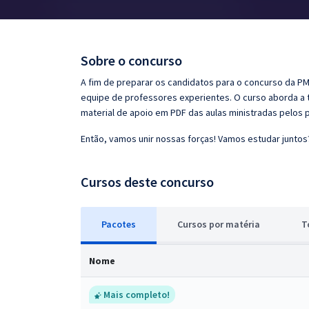
Pós
Graduação
Sobre o concurso
OAB
A fim de preparar os candidatos para o concurso da PMDF
equipe de professores experientes. O curso aborda a t
Mentorias
material de apoio em PDF das aulas ministradas pelos 
Então, vamos unir nossas forças! Vamos estudar juntos
Questões grátis
Conteúdo gratuito
Cursos deste concurso
Blog
Pacotes
Cursos
p
or matéria
T
Aprovados
Nome
Atendimento
Mais completo!