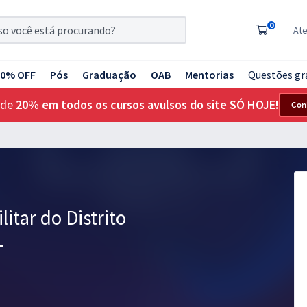
0
At
20% OFF
Pós
Graduação
OAB
Mentorias
Questões gr
 de
20% em todos os cursos avulsos do site SÓ HOJE!
Con
litar do Distrito
L