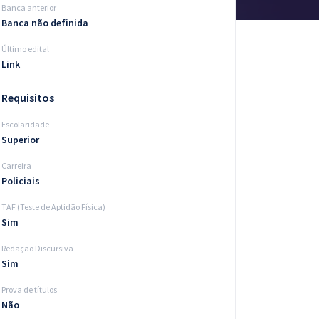
Banca anterior
Banca não definida
Último edital
Link
Requisitos
Escolaridade
Superior
Carreira
Policiais
TAF (Teste de Aptidão Física)
Sim
Redação Discursiva
Sim
Prova de títulos
Não