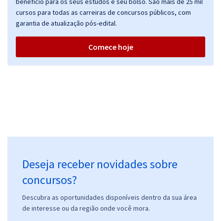
benefício para os seus estudos e seu bolso. São mais de 25 mil
cursos para todas as carreiras de concursos públicos, com
garantia de atualização pós-edital.
Politec PE - Polícia Científica do Estado de Pernambuco - Perito
Papiloscopista com Orientações para o TAF (Pré-edital)
Comece hoje
R$ 455,84
à vista
37,99
R$
ou 12x de
Economize R$ 113,96 (-20%)
Comprar
Politec PE - Polícia Científica de Pernambuco - Agente de Medicina
Legal (Pré-Edital)
Deseja receber novidades sobre
R$ 271,84
à vista
22,65
concursos?
R$
ou 12x de
Economize R$ 67,96 (-20%)
Descubra as oportunidades disponíveis dentro da sua área
Comprar
de interesse ou da região onde você mora.