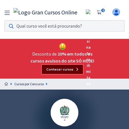
0
Assinatura Ilimitada 11
Acesso a todos os cursos. Teste grátis por 7 dias!
Assinatura OAB Até Passar
Acesso ilimitado a toda preparação para o Exame da
Desconto de
20% em todos os
Ordem, até você passar!
cursos avulsos do site SÓ HOJE!
Conhecer cursos
Residências Multiprofissionais
Preparação completa e intensiva para as principais
Cursos por Concurso
residências em saúde do Brasil
Concursos
Assinatura Ilimitada
Cursos 20% OFF