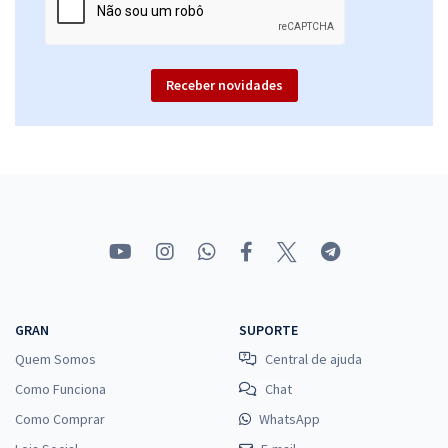
Politec PE - Polícia Científica de Pernambuco - Médico Legista
Receber novidades
(Módulo Especial) (Pré-Edital)
R$ 335,84
à vista
27,99
R$
ou 12x de
Economize R$ 83,96 (-20%)
Comprar
GRAN
SUPORTE
Quem Somos
Central de ajuda
Como Funciona
Chat
Como Comprar
WhatsApp