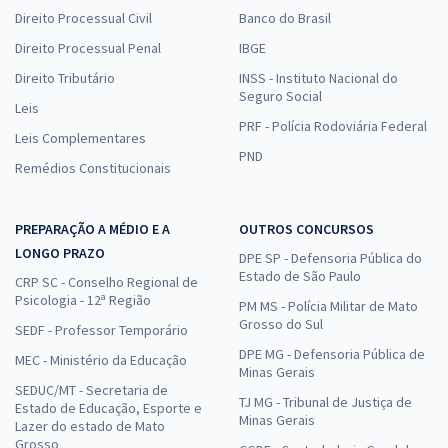
Direito Processual Civil
Banco do Brasil
Direito Processual Penal
IBGE
Direito Tributário
INSS - Instituto Nacional do
Seguro Social
Leis
PRF - Polícia Rodoviária Federal
Leis Complementares
PND
Remédios Constitucionais
PREPARAÇÃO A MÉDIO E A
OUTROS CONCURSOS
LONGO PRAZO
DPE SP - Defensoria Pública do
Estado de São Paulo
CRP SC - Conselho Regional de
Psicologia - 12ª Região
PM MS - Polícia Militar de Mato
Grosso do Sul
SEDF - Professor Temporário
DPE MG - Defensoria Pública de
MEC - Ministério da Educação
Minas Gerais
SEDUC/MT - Secretaria de
TJ MG - Tribunal de Justiça de
Estado de Educação, Esporte e
Minas Gerais
Lazer do estado de Mato
Grosso