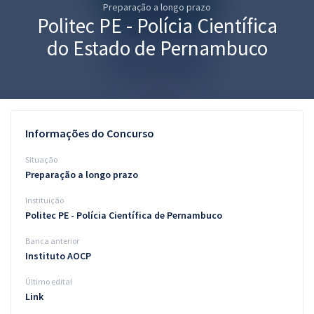
Preparação a longo prazo
Pós
Politec PE - Polícia Científica
Graduação
do Estado de Pernambuco
OAB
Mentorias
Informações do Concurso
Questões grátis
Situação
Conteúdo gratuito
Preparação a longo prazo
Instituição
Blog
Politec PE - Polícia Científica de Pernambuco
Aprovados
Banca anterior
Instituto AOCP
Atendimento
Último edital
Link