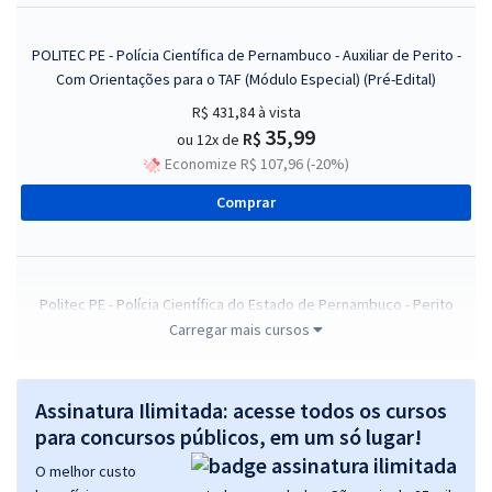
POLITEC PE - Polícia Científica de Pernambuco - Auxiliar de Perito -
Com Orientações para o TAF (Módulo Especial) (Pré-Edital)
R$ 431,84
à vista
35,99
R$
ou 12x de
Economize R$ 107,96 (-20%)
Comprar
Politec PE - Polícia Científica do Estado de Pernambuco - Perito
Papiloscopista (Pré-edital)
Carregar mais cursos
R$ 319,84
à vista
26,65
R$
ou 12x de
Assinatura Ilimitada: acesse todos os cursos
Economize R$ 79,96 (-20%)
para concursos públicos, em um só lugar!
Comprar
O melhor custo