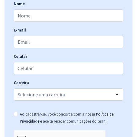
Nome
Politec PE - Polícia Científica de Pernambuco - Conhecimentos
Básicos para Perito Criminal (exceto as áreas 402 e 411) (Pré-Edital)
E-mail
R$ 255,84
à vista
21,32
R$
ou 12x de
Economize R$ 63,96 (-20%)
Celular
Comprar
Carreira
Politec PE - Polícia Científica de Pernambuco - Perito Criminal -
Química ou Química Industrial (Módulo Especíal) (Pré-Edital)
R$ 271,84
à vista
22,65
R$
ou 12x de
Ao cadastrar-se, você concorda com a nossa
Política de
Economize R$ 67,96 (-20%)
.
Privacidade
e aceita receber comunicações do Gran
Comprar