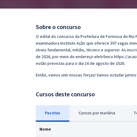
Pós
Graduação
Sobre o concurso
OAB
O edital do concurso da Prefeitura de Formosa do Rio 
examinadora Instituto Ação que oferece 397 vagas ime
Mentorias
níveis fundamental, médio, técnico e superior. As inscr
de 2026, por meio do endereço eletrônico https://aca
estão previstas para o dia 16 de agosto de 2026.
Questões grátis
Então, vamos unir nossas forças! Vamos estudar juntos
Conteúdo gratuito
Blog
Cursos deste concurso
Aprovados
Pacotes
Cursos
p
or matéria
T
Atendimento
Nome