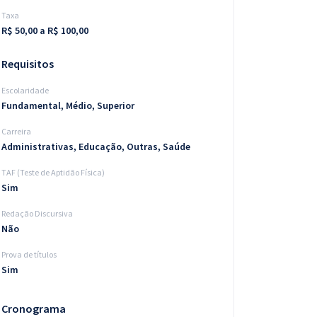
Taxa
R$ 50,00 a R$ 100,00
Requisitos
Escolaridade
Fundamental, Médio, Superior
Carreira
Administrativas, Educação, Outras, Saúde
TAF (Teste de Aptidão Física)
Sim
Redação Discursiva
Não
Prova de títulos
Sim
Cronograma