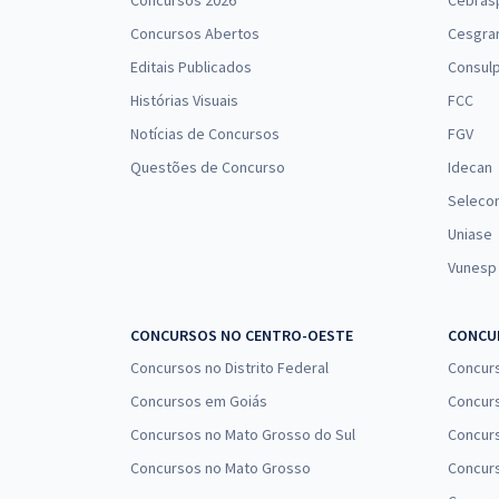
Concursos 2026
Cebras
Concursos Abertos
Cesgra
Prefeitura de Formosa do Rio Preto - BA - Agente
Sanitarista (Pós-Edital)
Editais Publicados
Consulp
Histórias Visuais
FCC
Notícias de Concursos
FGV
Prefeitura de Formosa do Rio Preto - BA -
Questões de Concurso
Idecan
Conhecimentos Específicos para o Cargo de
Seleco
Agente Sanitarista (Pós-Edital)
Uniase
Vunesp
Prefeitura de Formosa do Rio Preto - BA -
Conhecimentos Específicos para o Cargo de
Nutricionista (Pós-Edital)
CONCURSOS NO CENTRO-OESTE
CONCUR
Concursos no Distrito Federal
Concur
Concursos em Goiás
Concurs
Prefeitura de Formosa do Rio Preto - BA -
Concursos no Mato Grosso do Sul
Concurs
Farmacêutico/ Bioquímico (Pós-edital)
Concursos no Mato Grosso
Concurs