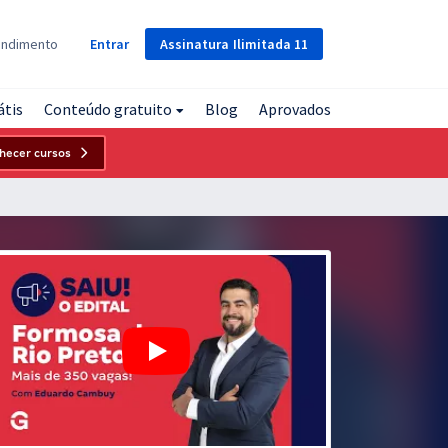
Assinatura
Ilimitada
11
endimento
Entrar
átis
Conteúdo gratuito
Blog
Aprovados
hecer cursos