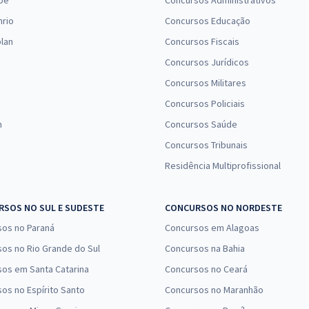
pe
Concursos Administrativos
R$ 358,32
à vista
29,86
nrio
Concursos Educação
R$
ou 12x de
Comprar
Economize R$ 89,58
lan
Concursos Fiscais
(-20%)
Concursos Jurídicos
Concursos Militares
R$ 306,24
à vista
25,52
R$
Concursos Policiais
ou 12x de
Comprar
Economize R$ 76,56
n
Concursos Saúde
(-20%)
Concursos Tribunais
Residência Multiprofissional
R$ 286,32
à vista
23,86
R$
ou 12x de
Comprar
Economize R$ 71,58
SOS NO SUL E SUDESTE
CONCURSOS NO NORDESTE
(-20%)
sos no Paraná
Concursos em Alagoas
R$ 391,92
à vista
os no Rio Grande do Sul
Concursos na Bahia
32,66
R$
ou 12x de
os em Santa Catarina
Concursos no Ceará
Comprar
Economize R$ 97,98
os no Espírito Santo
Concursos no Maranhão
(-20%)