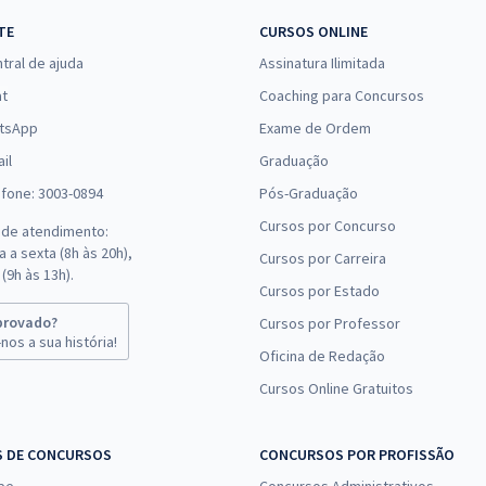
29,85
R$
ou 12x de
Comprar
TE
CURSOS ONLINE
Economize R$ 89,56
tral de ajuda
Assinatura Ilimitada
(-20%)
at
Coaching para Concursos
R$ 306,24
à vista
tsApp
Exame de Ordem
25,52
R$
ou 12x de
Comprar
il
Graduação
Economize R$ 76,56
efone: 3003-0894
Pós-Graduação
(-20%)
Cursos por Concurso
 de atendimento:
R$ 479,92
à vista
 a sexta (8h às 20h),
Cursos por Carreira
39,99
R$
ou 12x de
(9h às 13h).
Comprar
Cursos por Estado
Economize R$ 119,98
(-20%)
provado?
Cursos por Professor
nos a sua história!
Oficina de Redação
R$ 306,24
à vista
Cursos Online Gratuitos
25,52
R$
ou 12x de
Comprar
Economize R$ 76,56
(-20%)
S DE CONCURSOS
CONCURSOS POR PROFISSÃO