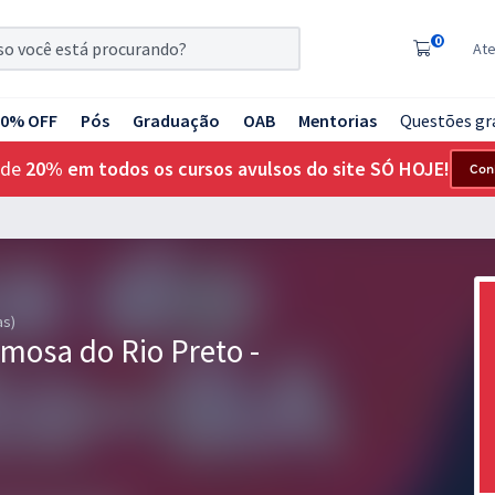
0
At
20% OFF
Pós
Graduação
OAB
Mentorias
Questões gr
 de
20% em todos os cursos avulsos do site SÓ HOJE!
Con
as)
rmosa do Rio Preto -