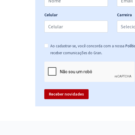
Conhecimentos Específicos para o cargo de
Analista Municipal de Controle Interno (Pós-Edital)
Celular
Carreira
Prefeitura de Formosa do Rio Preto - BA -
Professor Educação Infantil – Pedagogia (Pós-
Edital)
Ao cadastrar-se, você concorda com a nossa
Polít
.
receber comunicações do Gran
Prefeitura de Formosa do Rio Preto - BA -
Professor Ensino Fundamental Anos Iniciais –
Pedagogia (Pós-Edital)
Receber novidades
Prefeitura de Formosa do Rio Preto - BA - Técnico
Administrativo (Pós-Edital)