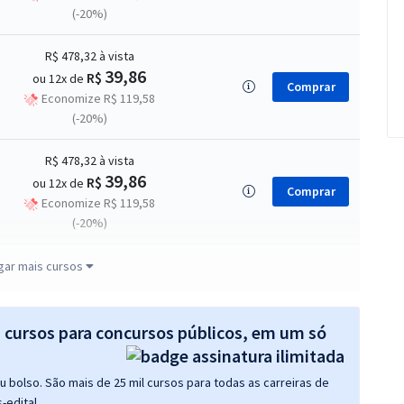
(-20%)
R$ 478,32
à vista
39,86
R$
ou 12x de
Comprar
Economize R$ 119,58
(-20%)
R$ 478,32
à vista
39,86
R$
ou 12x de
Comprar
Economize R$ 119,58
(-20%)
R$ 478,32
à vista
gar mais cursos
39,86
R$
ou 12x de
Comprar
Economize R$ 119,58
(-20%)
s cursos para concursos públicos, em um só
R$ 358,32
à vista
 bolso. São mais de 25 mil cursos para todas as carreiras de
29,86
R$
ou 12x de
Comprar
-edital.