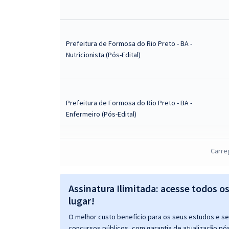
Prefeitura de Formosa do Rio Preto - BA -
Nutricionista (Pós-Edital)
Prefeitura de Formosa do Rio Preto - BA -
Enfermeiro (Pós-Edital)
Carre
Prefeitura de Formosa do Rio Preto - BA -
Assistente Social (Pós-Edital)
Assinatura Ilimitada: acesse todos o
lugar!
O melhor custo benefício para os seus estudos e seu
Prefeitura de Formosa do Rio Preto - BA - Agente
concursos públicos, com garantia de atualização pós