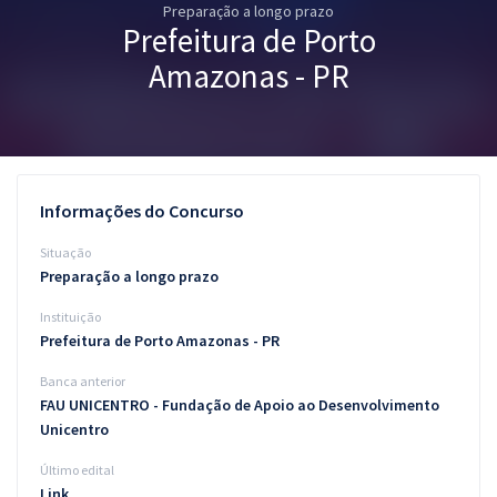
Preparação a longo prazo
Pós
Prefeitura de Porto
Graduação
Amazonas - PR
OAB
Mentorias
Informações do Concurso
Questões grátis
Situação
Conteúdo gratuito
Preparação a longo prazo
Instituição
Blog
Prefeitura de Porto Amazonas - PR
Aprovados
Banca anterior
FAU UNICENTRO - Fundação de Apoio ao Desenvolvimento
Atendimento
Unicentro
Último edital
Link