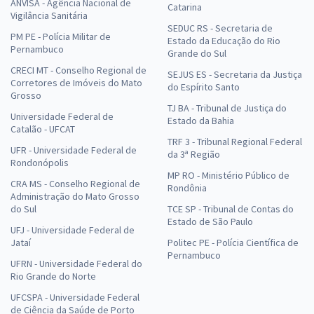
ANVISA - Agência Nacional de
Catarina
Vigilância Sanitária
SEDUC RS - Secretaria de
PM PE - Polícia Militar de
Estado da Educação do Rio
Pernambuco
Grande do Sul
CRECI MT - Conselho Regional de
SEJUS ES - Secretaria da Justiça
Corretores de Imóveis do Mato
do Espírito Santo
Grosso
TJ BA - Tribunal de Justiça do
Universidade Federal de
Estado da Bahia
Catalão - UFCAT
TRF 3 - Tribunal Regional Federal
UFR - Universidade Federal de
da 3ª Região
Rondonópolis
MP RO - Ministério Público de
CRA MS - Conselho Regional de
Rondônia
Administração do Mato Grosso
do Sul
TCE SP - Tribunal de Contas do
Estado de São Paulo
UFJ - Universidade Federal de
Jataí
Politec PE - Polícia Científica de
Pernambuco
UFRN - Universidade Federal do
Rio Grande do Norte
UFCSPA - Universidade Federal
de Ciência da Saúde de Porto