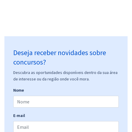
Prefeitura de Porto Amazonas - PR - Agente de Apoio Educacional
R$ 354,24
à vista
29,52
R$
ou 12x de
Economize R$ 88,56 (-20%)
Deseja receber novidades sobre
Comprar
concursos?
Descubra as oportunidades disponíveis dentro da sua área
de interesse ou da região onde você mora.
Prefeitura de Porto Amazonas - PR - Assistente Administrativo I
Nome
R$ 354,24
à vista
29,52
R$
ou 12x de
Economize R$ 88,56 (-20%)
E-mail
Comprar