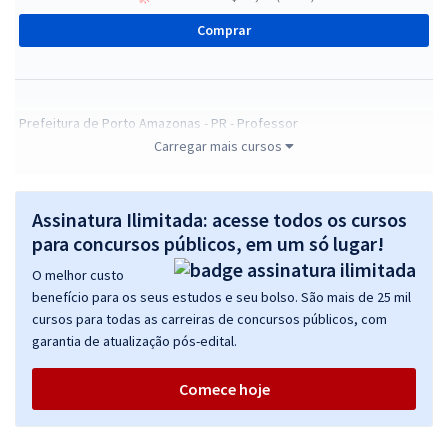
Comprar
Prefeitura de Porto Amazonas - PR - Professor
Carregar mais cursos
R$ 386,24
à vista
32,19
R$
ou 12x de
Economize R$ 96,56 (-20%)
Assinatura Ilimitada: acesse todos os cursos
Comprar
para concursos públicos, em um só lugar!
O melhor custo
benefício para os seus estudos e seu bolso. São mais de 25 mil
cursos para todas as carreiras de concursos públicos, com
Prefeitura de Porto Amazonas - PR - Educador Infantil
garantia de atualização pós-edital.
R$ 386,24
à vista
32,19
R$
ou 12x de
Comece hoje
Economize R$ 96,56 (-20%)
Comprar