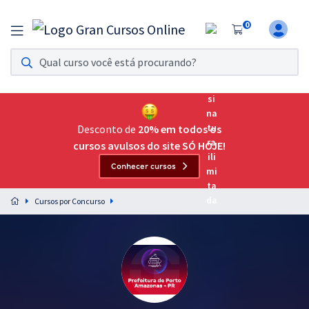
0
Assinatura Ilimitada 11
Acesso a todos os cursos. Teste grátis por 7 dias!
Assinatura OAB Até Passar
Acesso ilimitado a toda preparação para o Exame da
Desconto de
20% em todos os
Ordem, até você passar!
cursos avulsos do site SÓ HOJE!
Conhecer cursos
Residências Multiprofissionais
Preparação completa e intensiva para as principais
Cursos por Concurso
residências em saúde do Brasil
Concursos
Assinatura Ilimitada
Cursos 20% OFF