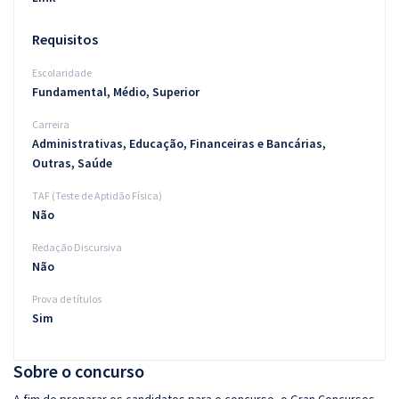
Requisitos
Escolaridade
Fundamental, Médio, Superior
Carreira
Administrativas, Educação, Financeiras e Bancárias,
Outras, Saúde
TAF (Teste de Aptidão Física)
Não
Redação Discursiva
Não
Prova de títulos
Sim
Sobre o concurso