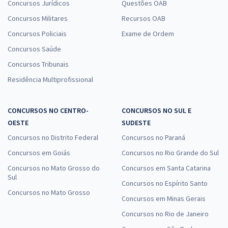
Concursos Jurídicos
Questões OAB
Comprar
Concursos Militares
Recursos OAB
Concursos Policiais
Exame de Ordem
Concursos Saúde
Prefeitura de São Sebastião - AL - Professor(a) Fundamental I (Pós-
Concursos Tribunais
Edital)
Residência Multiprofissional
R$ 358,32
à vista
29,86
R$
ou 12x de
Economize R$ 89,58 (-20%)
CONCURSOS NO CENTRO-
CONCURSOS NO SUL E
OESTE
SUDESTE
Comprar
Concursos no Distrito Federal
Concursos no Paraná
Concursos em Goiás
Concursos no Rio Grande do Sul
Concursos no Mato Grosso do
Concursos em Santa Catarina
Prefeitura de São Sebastião - AL - Professor(a) Português (Pós-
Sul
Concursos no Espírito Santo
Edital)
Concursos no Mato Grosso
Concursos em Minas Gerais
R$ 358,32
à vista
29,86
R$
ou 12x de
Concursos no Rio de Janeiro
Economize R$ 89,58 (-20%)