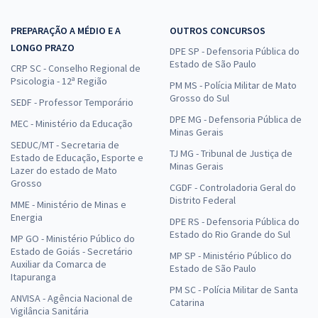
Comprar
PREPARAÇÃO A MÉDIO E A
OUTROS CONCURSOS
LONGO PRAZO
DPE SP - Defensoria Pública do
Estado de São Paulo
CRP SC - Conselho Regional de
Prefeitura de São Sebastião - AL - Conhecimentos Específicos para
Psicologia - 12ª Região
PM MS - Polícia Militar de Mato
o Cargo de Professor(a) de Inglês (Pós-Edital)
Grosso do Sul
SEDF - Professor Temporário
R$ 267,84
à vista
DPE MG - Defensoria Pública de
MEC - Ministério da Educação
22,32
R$
ou 12x de
Minas Gerais
SEDUC/MT - Secretaria de
Economize R$ 66,96 (-20%)
TJ MG - Tribunal de Justiça de
Estado de Educação, Esporte e
Minas Gerais
Lazer do estado de Mato
Comprar
Grosso
CGDF - Controladoria Geral do
Distrito Federal
MME - Ministério de Minas e
Energia
DPE RS - Defensoria Pública do
Estado do Rio Grande do Sul
Prefeitura de São Sebastião - AL - Professor(a) de Matemática (Pós-
MP GO - Ministério Público do
Estado de Goiás - Secretário
Edital)
MP SP - Ministério Público do
Auxiliar da Comarca de
Estado de São Paulo
R$ 358,32
à vista
Itapuranga
29,86
PM SC - Polícia Militar de Santa
R$
ou 12x de
ANVISA - Agência Nacional de
Catarina
Economize R$ 89,58 (-20%)
Vigilância Sanitária