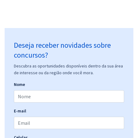
Prefeitura de São Sebastião - AL - Motorista
R$ 306,24
à vista
25,52
R$
ou 12x de
Deseja receber novidades sobre
Economize R$ 76,56 (-20%)
concursos?
Comprar
Descubra as oportunidades disponíveis dentro da sua área
de interesse ou da região onde você mora.
Nome
Prefeitura de São Sebastião - AL - Agente de trânsito
R$ 354,24
à vista
29,52
R$
ou 12x de
Economize R$ 88,56 (-20%)
E-mail
Comprar
Celular