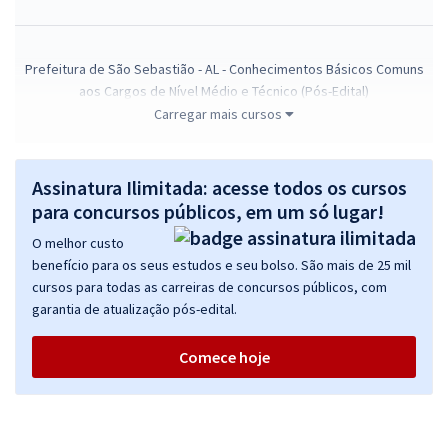
Prefeitura de São Sebastião - AL - Conhecimentos Básicos Comuns
aos Cargos de Nível Médio e Técnico (Pós-Edital)
Carregar mais cursos
R$ 306,24
à vista
25,52
R$
ou 12x de
Economize R$ 76,56 (-20%)
Assinatura Ilimitada: acesse todos os cursos
Comprar
para concursos públicos, em um só lugar!
O melhor custo
benefício para os seus estudos e seu bolso. São mais de 25 mil
cursos para todas as carreiras de concursos públicos, com
Prefeitura de São Sebastião - AL - Conhecimentos Básicos Comuns
garantia de atualização pós-edital.
aos Cargos de Nível Fundamental Completo com a Equipe Gran
R$ 267,84
à vista
Comece hoje
22,32
R$
ou 12x de
Economize R$ 66,96 (-20%)
Comprar