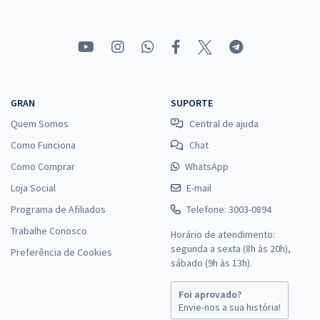
R$ 306,24
à vista
25,52
R$
ou 12x de
Economize R$ 76,56 (-20%)
Comprar
GRAN
SUPORTE
Quem Somos
Central de ajuda
Como Funciona
Chat
Prefeitura de São Sebastião - AL - Vigia
Como Comprar
WhatsApp
R$ 306,24
à vista
25,52
R$
ou 12x de
Loja Social
E-mail
Economize R$ 76,56 (-20%)
Programa de Afiliados
Telefone: 3003-0894
Comprar
Trabalhe Conosco
Horário de atendimento:
segunda a sexta (8h às 20h),
Preferência de Cookies
sábado (9h às 13h).
Prefeitura de São Sebastião - AL - Gari ou Margarida
Foi aprovado?
Envie-nos a sua história!
R$ 306,24
à vista