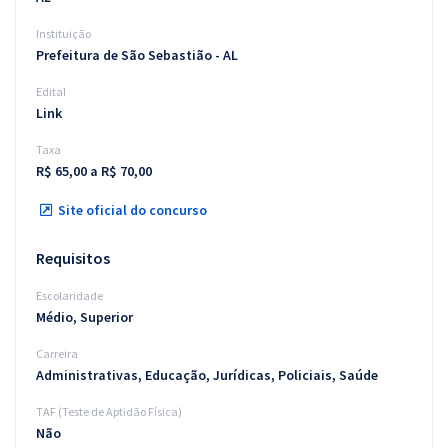
Instituição
Prefeitura de São Sebastião - AL
Edital
Link
Taxa
R$ 65,00 a R$ 70,00
Site oficial do concurso
Requisitos
Escolaridade
Médio, Superior
Carreira
Administrativas, Educação, Jurídicas, Policiais, Saúde
TAF (Teste de Aptidão Física)
Não