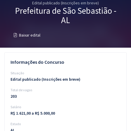
Edital publicado (Inscrições em breve)
Pós
Prefeitura de São Sebastião -
Graduação
AL
OAB
Baixar edital
Mentorias
Questões grátis
Informações do Concurso
Conteúdo gratuito
Situação
Edital publicado (Inscrições em breve)
Blog
Total de vagas
Aprovados
203
Salário
Atendimento
R$ 1.621,00 a R$ 5.000,00
Estado
AL