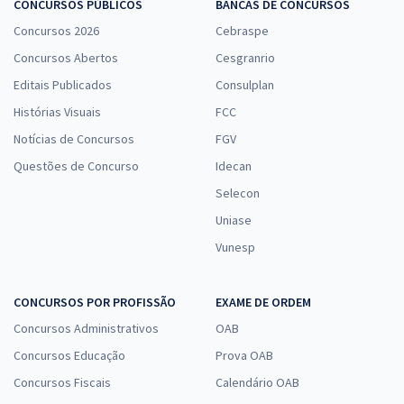
Economize R$ 76,56 (-20%)
CONCURSOS PÚBLICOS
BANCAS DE CONCURSOS
Concursos 2026
Cebraspe
Comprar
Concursos Abertos
Cesgranrio
Editais Publicados
Consulplan
Histórias Visuais
FCC
Prefeitura de São Sebastião - AL - Conhecimentos Específicos para
o Cargo de Guarda Municipal (Pós-Edital)
Notícias de Concursos
FGV
R$ 239,92
à vista
Questões de Concurso
Idecan
19,99
R$
ou 12x de
Selecon
Economize R$ 59,98 (-20%)
Uniase
Comprar
Vunesp
CONCURSOS POR PROFISSÃO
EXAME DE ORDEM
Prefeitura de São Sebastião - AL - Secretário Escolar (Pós-Edital)
Concursos Administrativos
OAB
R$ 358,32
à vista
Concursos Educação
Prova OAB
29,86
R$
ou 12x de
Concursos Fiscais
Calendário OAB
Economize R$ 89,58 (-20%)