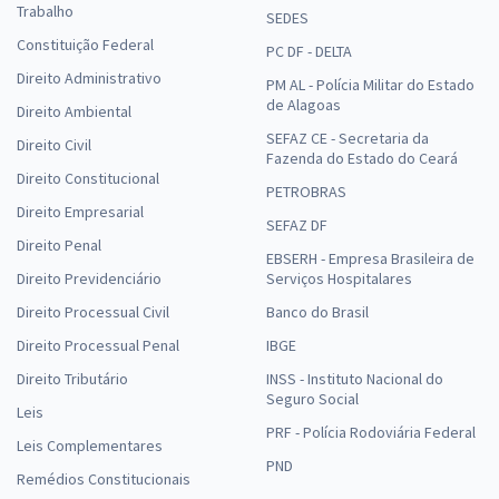
Trabalho
SEDES
Comprar
Constituição Federal
PC DF - DELTA
Direito Administrativo
PM AL - Polícia Militar do Estado
de Alagoas
Direito Ambiental
Prefeitura de São Sebastião - AL - Conhecimentos Específicos para
SEFAZ CE - Secretaria da
Direito Civil
Fazenda do Estado do Ceará
o Cargo de Secretário Escolar (Pós-Edital)
Direito Constitucional
PETROBRAS
R$ 267,84
à vista
Direito Empresarial
22,32
R$
ou 12x de
SEFAZ DF
Direito Penal
Economize R$ 66,96 (-20%)
EBSERH - Empresa Brasileira de
Direito Previdenciário
Serviços Hospitalares
Comprar
Direito Processual Civil
Banco do Brasil
Direito Processual Penal
IBGE
Direito Tributário
INSS - Instituto Nacional do
Prefeitura de São Sebastião - AL - Professor(a) de Inglês (Pós-Edital)
Seguro Social
Leis
R$ 358,32
à vista
PRF - Polícia Rodoviária Federal
Leis Complementares
29,86
R$
ou 12x de
PND
Economize R$ 89,58 (-20%)
Remédios Constitucionais