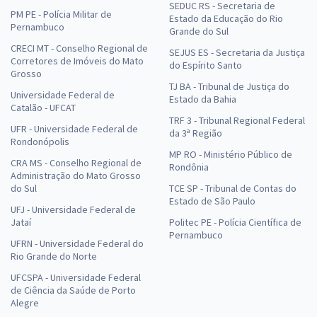
SEDUC RS - Secretaria de
PM PE - Polícia Militar de
Comprar
Estado da Educação do Rio
Pernambuco
Grande do Sul
CRECI MT - Conselho Regional de
SEJUS ES - Secretaria da Justiça
Corretores de Imóveis do Mato
do Espírito Santo
Grosso
Prefeitura de São Sebastião - AL - Conhecimentos Específicos para
TJ BA - Tribunal de Justiça do
Universidade Federal de
o Cargo de Professor(a) de Matemática (Pós-Edital)
Estado da Bahia
Catalão - UFCAT
R$ 267,84
à vista
TRF 3 - Tribunal Regional Federal
UFR - Universidade Federal de
22,32
da 3ª Região
R$
ou 12x de
Rondonópolis
Economize R$ 66,96 (-20%)
MP RO - Ministério Público de
CRA MS - Conselho Regional de
Rondônia
Administração do Mato Grosso
Comprar
do Sul
TCE SP - Tribunal de Contas do
Estado de São Paulo
UFJ - Universidade Federal de
Jataí
Politec PE - Polícia Científica de
Pernambuco
UFRN - Universidade Federal do
Rio Grande do Norte
UFCSPA - Universidade Federal
de Ciência da Saúde de Porto
Alegre