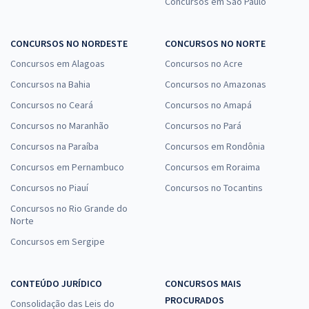
Concursos em São Paulo
Comprar
CONCURSOS NO NORDESTE
CONCURSOS NO NORTE
Concursos em Alagoas
Concursos no Acre
Prefeitura de São Sebastião - AL - Conhecimentos Específicos para
Concursos na Bahia
Concursos no Amazonas
o Cargo de Professor(a) Português (Pós-Edital)
Concursos no Ceará
Concursos no Amapá
R$ 267,84
à vista
Concursos no Maranhão
Concursos no Pará
22,32
R$
ou 12x de
Concursos na Paraíba
Concursos em Rondônia
Economize R$ 66,96 (-20%)
Concursos em Pernambuco
Concursos em Roraima
Comprar
Concursos no Piauí
Concursos no Tocantins
Concursos no Rio Grande do
Norte
Prefeitura de São Sebastião - AL - Conhecimentos Específicos para
Concursos em Sergipe
o Cargo de Professor(a) Fundamental I (Pós-Edital)
R$ 267,84
à vista
CONTEÚDO JURÍDICO
CONCURSOS MAIS
22,32
R$
ou 12x de
PROCURADOS
Consolidação das Leis do
Economize R$ 66,96 (-20%)