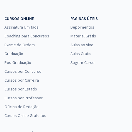
25,52
R$
ou 12x de
Economize R$ 76,56 (-20%)
CURSOS ONLINE
PÁGINAS ÚTEIS
Comprar
Assinatura Ilimitada
Depoimentos
Coaching para Concursos
Material Grátis
Exame de Ordem
Aulas ao Vivo
Prefeitura de São Sebastião - AL - Merendeira
Graduação
Aulas Grátis
R$ 306,24
à vista
Pós-Graduação
Sugerir Curso
25,52
R$
ou 12x de
Cursos por Concurso
Economize R$ 76,56 (-20%)
Cursos por Carreira
Comprar
Cursos por Estado
Cursos por Professor
Oficina de Redação
Prefeitura de São Sebastião - AL - Cozinheiro(a)
Cursos Online Gratuitos
R$ 306,24
à vista
25,52
R$
ou 12x de