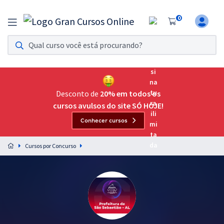
0
Assinatura Ilimitada 11
Acesso a todos os cursos. Teste grátis por 7 dias!
Assinatura OAB Até Passar
Acesso ilimitado a toda preparação para o Exame da
Desconto de
20% em todos os
Ordem, até você passar!
cursos avulsos do site SÓ HOJE!
Conhecer cursos
Residências Multiprofissionais
Preparação completa e intensiva para as principais
Cursos por Concurso
residências em saúde do Brasil
Concursos
Assinatura Ilimitada
Cursos 20% OFF