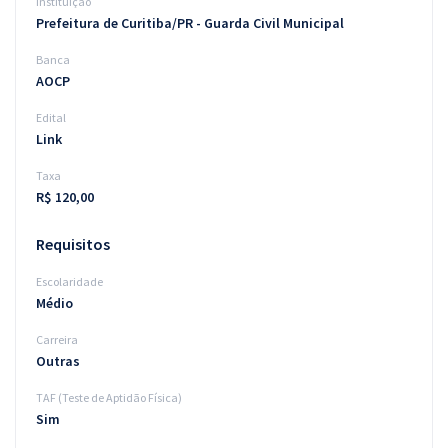
Instituição
Prefeitura de Curitiba/PR - Guarda Civil Municipal
Banca
AOCP
Edital
Link
Taxa
R$ 120,00
Requisitos
Escolaridade
Médio
Carreira
Outras
TAF (Teste de Aptidão Física)
Sim