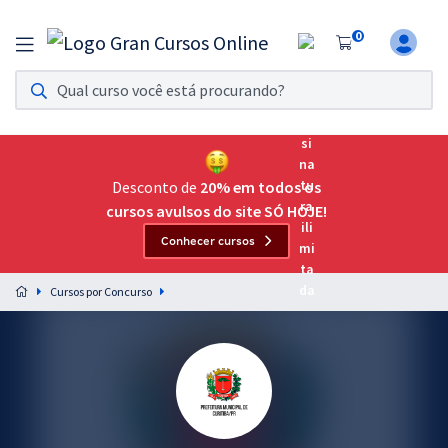
0
Assinatura Ilimitada 11
Acesso a todos os cursos. Teste grátis por 7 dias!
Assinatura OAB Até Passar
Acesso ilimitado a toda preparação para o Exame da
Desconto de
20% em todos os
Ordem, até você passar!
cursos avulsos do site SÓ HOJE!
Conhecer cursos
Residências Multiprofissionais
Preparação completa e intensiva para as principais
Cursos por Concurso
residências em saúde do Brasil
Concursos
Assinatura Ilimitada
Cursos 20% OFF