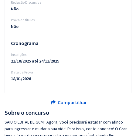
Redação Discursiva
Não
Prova de títulos
Não
Cronograma
Inscrições
21/10/2025 até 24/11/2025
Data da Prova
18/01/2026
Compartilhar
Sobre o concurso
SAIU O EDITAL DE GCM!! Agora, você precisará estudar com afinco
para ingressar e mudar a sua vida! Para isso, conte conosco! O Gran
busca fazer de sua preparação a melhor possível, dando-lhe