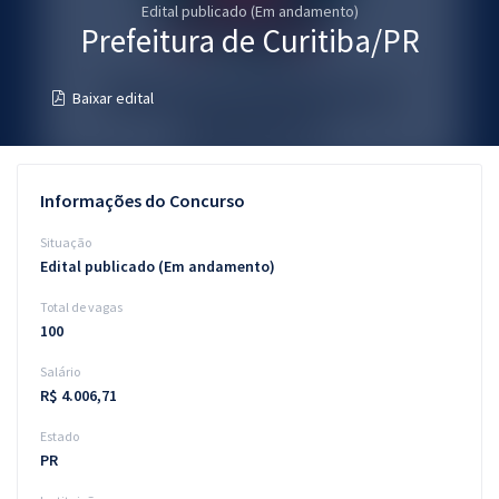
Edital publicado (Em andamento)
Pós
Prefeitura de Curitiba/PR
Graduação
Baixar edital
OAB
Mentorias
Informações do Concurso
Questões grátis
Situação
Edital publicado (Em andamento)
Conteúdo gratuito
Total de vagas
Blog
100
Aprovados
Salário
R$ 4.006,71
Atendimento
Estado
PR