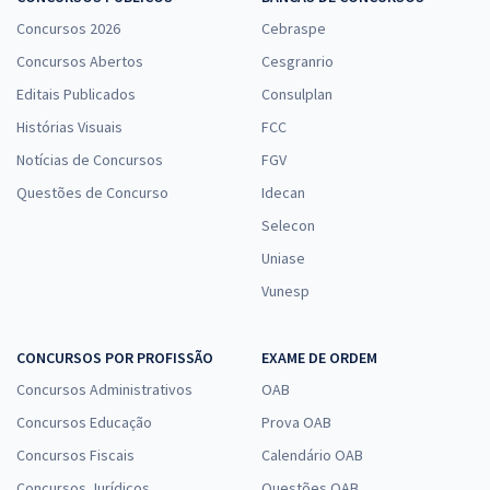
Concursos 2026
Cebraspe
Concursos Abertos
Cesgranrio
Editais Publicados
Consulplan
Histórias Visuais
FCC
Notícias de Concursos
FGV
Questões de Concurso
Idecan
Selecon
Uniase
Vunesp
CONCURSOS POR PROFISSÃO
EXAME DE ORDEM
Concursos Administrativos
OAB
Concursos Educação
Prova OAB
Concursos Fiscais
Calendário OAB
Concursos Jurídicos
Questões OAB