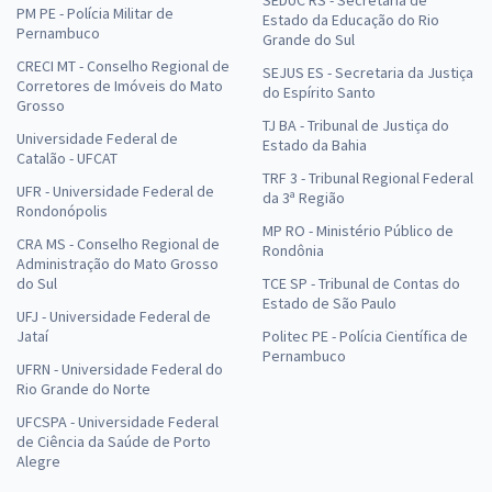
SEDUC RS - Secretaria de
PM PE - Polícia Militar de
Estado da Educação do Rio
Pernambuco
Grande do Sul
CRECI MT - Conselho Regional de
SEJUS ES - Secretaria da Justiça
Corretores de Imóveis do Mato
do Espírito Santo
Grosso
TJ BA - Tribunal de Justiça do
Universidade Federal de
Estado da Bahia
Catalão - UFCAT
TRF 3 - Tribunal Regional Federal
UFR - Universidade Federal de
da 3ª Região
Rondonópolis
MP RO - Ministério Público de
CRA MS - Conselho Regional de
Rondônia
Administração do Mato Grosso
do Sul
TCE SP - Tribunal de Contas do
Estado de São Paulo
UFJ - Universidade Federal de
Jataí
Politec PE - Polícia Científica de
Pernambuco
UFRN - Universidade Federal do
Rio Grande do Norte
UFCSPA - Universidade Federal
de Ciência da Saúde de Porto
Alegre