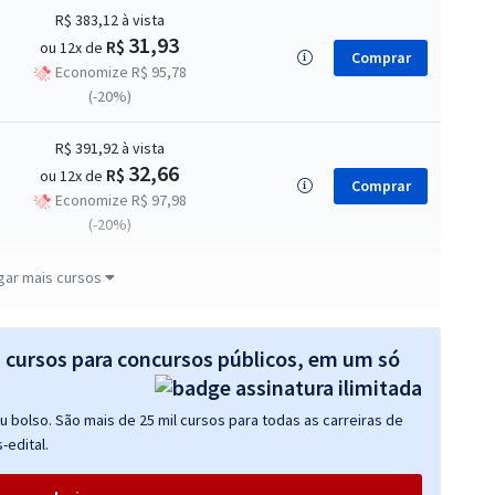
R$ 383,12
à vista
31,93
R$
ou 12x de
Comprar
Economize R$ 95,78
(-20%)
R$ 391,92
à vista
32,66
R$
ou 12x de
Comprar
Economize R$ 97,98
(-20%)
R$ 375,84
à vista
gar mais cursos
31,32
R$
ou 12x de
Comprar
Economize R$ 93,96
(-20%)
s cursos para concursos públicos, em um só
R$ 383,84
à vista
 bolso. São mais de 25 mil cursos para todas as carreiras de
31,99
R$
ou 12x de
Comprar
-edital.
Economize R$ 95,96
(-20%)