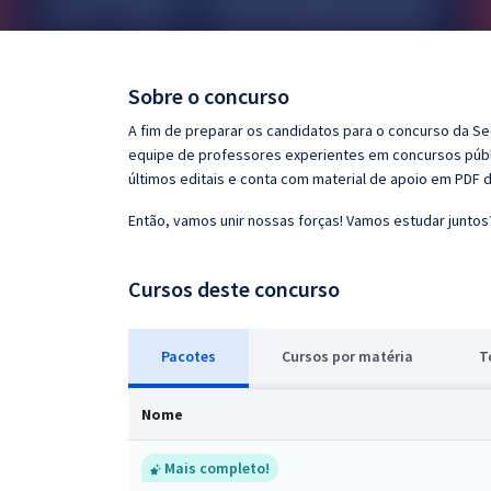
Pós
Graduação
Sobre o concurso
OAB
A fim de preparar os candidatos para o concurso da S
equipe de professores experientes em concursos públi
Mentorias
últimos editais e conta com material de apoio em PDF 
Então, vamos unir nossas forças! Vamos estudar juntos
Questões grátis
Conteúdo gratuito
Cursos deste concurso
Blog
Pacotes
Cursos
p
or matéria
T
Aprovados
Nome
Atendimento
Mais completo!