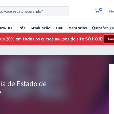
0
At
20% OFF
Pós
Graduação
OAB
Mentorias
Questões gr
 de
20% em todos os cursos avulsos do site SÓ HOJE!
Con
ria de Estado de
e