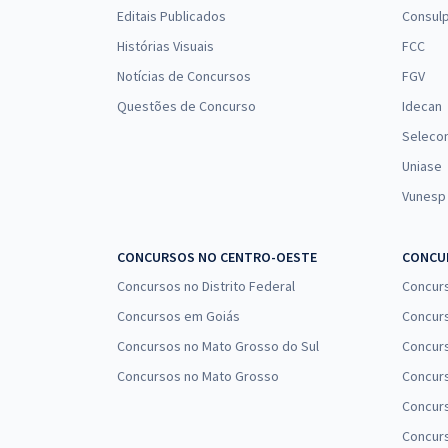
Sergipe - Conhecimentos Específicos para
Editais Publicados
Consulp
Farmacêutico
Histórias Visuais
FCC
Notícias de Concursos
FGV
Questões de Concurso
Idecan
Seleco
Uniase
Vunesp
CONCURSOS NO CENTRO-OESTE
CONCUR
Concursos no Distrito Federal
Concur
Concursos em Goiás
Concurs
Concursos no Mato Grosso do Sul
Concurs
Concursos no Mato Grosso
Concurs
Concur
Concurs