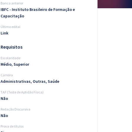
Banca anterior
IBFC - Instituto Brasileiro de Formação e
Capacitação
Último edital
Link
Requisitos
Escolaridade
Médio, Superior
Carreira
Administrativas, Outras, Saúde
TAF (Teste de Aptidão Física)
Não
Redação Discursiva
Não
Prova de títulos