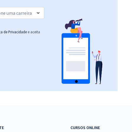
(-20%)
R$ 311,84
à vista
25,99
R$
ou 12x de
Comprar
Economize R$ 77,96
ica de Privacidade
e aceita
(-20%)
R$ 215,84
à vista
17,99
R$
ou 12x de
Comprar
Economize R$ 53,96
(-20%)
R$ 335,84
à vista
27,99
R$
ou 12x de
Comprar
Economize R$ 83,96
(-20%)
R$ 367,84
à vista
30,65
R$
ou 12x de
Comprar
TE
CURSOS ONLINE
Economize R$ 91,96