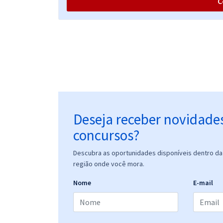
C
SES SE - Secretaria de Estado de Saúde de
Sergipe - Técnico de Enfermagem
SES SE - Secretaria de Estado de Saúde de
Sergipe - Nutricionista
Deseja receber novidade
concursos?
SES SE - Secretaria de Estado da Saúde de
Descubra as oportunidades disponíveis dentro da 
Sergipe - Psicólogo
região onde você mora.
Nome
E-mail
SES SE - Secretaria de Estado de Saúde de
Sergipe - Conhecimentos Gerais para Todos os
Cargos