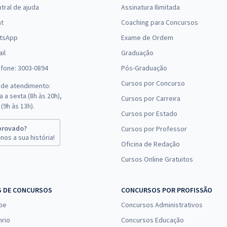
tral de ajuda
Assinatura Ilimitada
(-20%)
at
Coaching para Concursos
R$ 330,24
à vista
tsApp
Exame de Ordem
27,52
R$
ou 12x de
Comprar
il
Graduação
Economize R$ 82,56
efone: 3003-0894
Pós-Graduação
(-20%)
Cursos por Concurso
 de atendimento:
R$ 183,84
à vista
 a sexta (8h às 20h),
Cursos por Carreira
15,32
R$
ou 12x de
(9h às 13h).
Comprar
Cursos por Estado
Economize R$ 45,96
(-20%)
provado?
Cursos por Professor
nos a sua história!
Oficina de Redação
R$ 229,44
à vista
Cursos Online Gratuitos
19,12
R$
ou 12x de
Comprar
Economize R$ 57,36
(-20%)
S DE CONCURSOS
CONCURSOS POR PROFISSÃO
pe
Concursos Administrativos
R$ 215,84
à vista
17,99
nrio
Concursos Educação
R$
ou 12x de