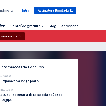
Assinatura
Ilimitada
11
endimento
Entrar
átis
Conteúdo gratuito
Blog
Aprovados
hecer cursos
Informações do Concurso
Situação
Preparação a longo prazo
Instituição
SES SE - Secretaria de Estado da Saúde de
Sergipe