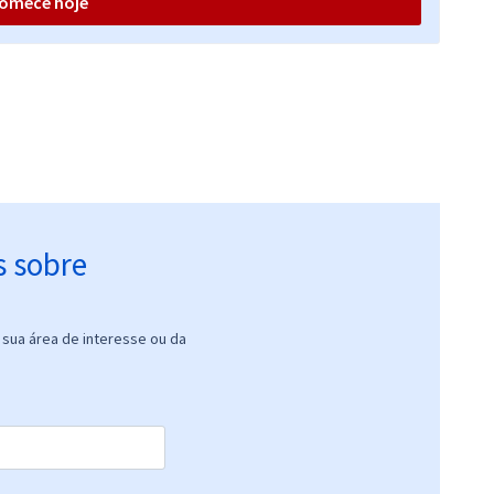
omece hoje
R$ 319,92
à vista
26,66
R$
ou 12x de
Comprar
Economize R$ 79,98
(-20%)
s sobre
sua área de interesse ou da