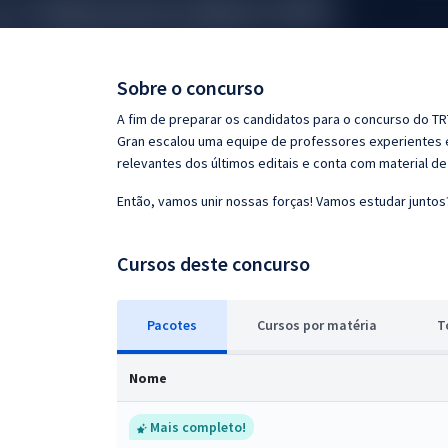
Pós
Graduação
Sobre o concurso
OAB
A fim de preparar os candidatos para o concurso do TRT 
Gran escalou uma equipe de professores experientes e
Mentorias
relevantes dos últimos editais e conta com material d
Então, vamos unir nossas forças! Vamos estudar juntos
Questões grátis
Conteúdo gratuito
Cursos deste concurso
Blog
Pacotes
Cursos
p
or matéria
T
Aprovados
Nome
Atendimento
Mais completo!