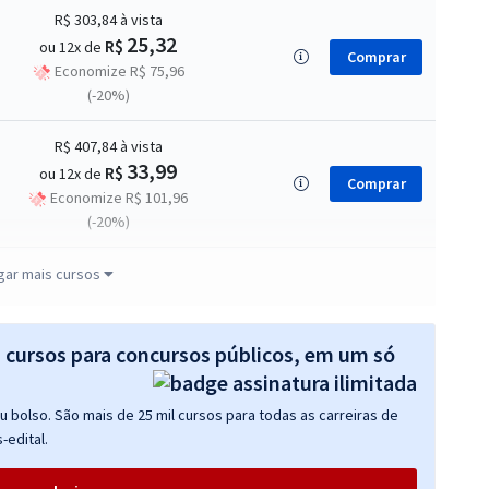
R$ 303,84
à vista
25,32
R$
ou 12x de
Comprar
Economize R$ 75,96
(-20%)
R$ 407,84
à vista
33,99
R$
ou 12x de
Comprar
Economize R$ 101,96
(-20%)
R$ 367,84
à vista
gar mais cursos
30,65
R$
ou 12x de
Comprar
Economize R$ 91,96
(-20%)
s cursos para concursos públicos, em um só
R$ 632,64
à vista
 bolso. São mais de 25 mil cursos para todas as carreiras de
52,72
R$
ou 12x de
Comprar
-edital.
Economize R$ 158,16
(-20%)