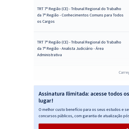
TRT 7ª Região (CE) - Tribunal Regional do Trabalho
da 7ª Região - Conhecimentos Comuns para Todos
os Cargos
TRT 7ª Região (CE) - Tribunal Regional do Trabalho
da 7ª Região - Analista Judiciário - Área
Administrativa
TRT 7ª Região (CE) - Tribunal Regional do Trabalho
Carre
da 7ª Região - Técnico Judiciário - Área
Administrativa - Especialidade: Agente da Polícia
Judicial
Assinatura Ilimitada: acesse todos o
lugar!
TRT 7ª Região (CE) - Tribunal Regional do Trabalho
O melhor custo benefício para os seus estudos e seu
da 7ª Região - Analista Judiciário - Área Judiciária -
concursos públicos, com garantia de atualização pós
Especialidade Oficial de Justiça Avaliador Federal