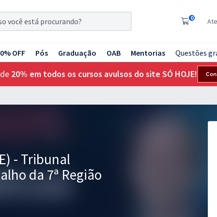
0
At
20% OFF
Pós
Graduação
OAB
Mentorias
Questões gr
 de
20% em todos os cursos avulsos do site SÓ HOJE!
Con
E) - Tribunal
alho da 7ª Região