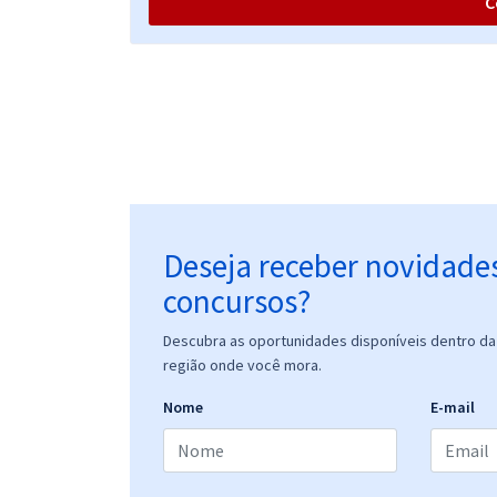
C
TRT 7ª Região (CE) - Tribunal Regional do Trabalho
da 7ª Região - Conhecimentos Específicos Para o
cargo de Analista Judiciário - Área Judiciária -
Especialidade Oficial de Justiça Avaliador Federal
Deseja receber novidade
concursos?
Descubra as oportunidades disponíveis dentro da 
região onde você mora.
Nome
E-mail