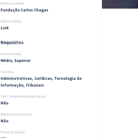
Banca anterior
Fundação Carlos Chagas
Último edital
Link
Requisitos
Escolaridade
Médio, Superior
Carreira
Administrativas, Jurídicas, Tecnologia da
Informação, Tribunais
TAF (Teste de Aptidão Física)
Não
Redação Discursiva
Não
Prova de títulos