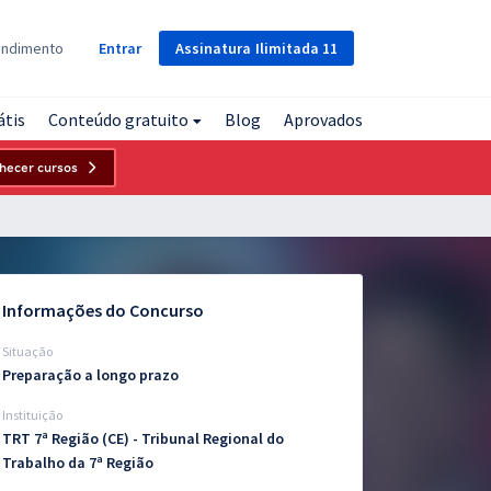
Assinatura
Ilimitada
11
endimento
Entrar
átis
Conteúdo gratuito
Blog
Aprovados
hecer cursos
Informações do Concurso
Situação
Preparação a longo prazo
Instituição
TRT 7ª Região (CE) - Tribunal Regional do
Trabalho da 7ª Região