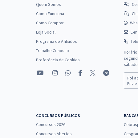
Quem Somos
Cen
Como Funciona
Ch
Como Comprar
Wha
Aeronáutica - Exame de Admissão - EAOEAR -
Loja Social
E-ma
Engenharia da Computação (CMP)
Programa de Afiliados
Tel
Trabalhe Conosco
Horário
segunda
Preferência de Cookies
Aeronáutica - Exame de Admissão - EAOEAR -
sábado 
Engenharia da Computação (CMP) Com Orientações
para o TAF
Foi a
Envie-
Aeronáutica - Exame de Admissão - (EAOEAR) -
Engenharia Elétrica (ELT)
CONCURSOS PÚBLICOS
BANCA
Concursos 2026
Cebras
Concursos Abertos
Cesgra
Aeronáutica - Exame de Admissão - (EAOEAR) -