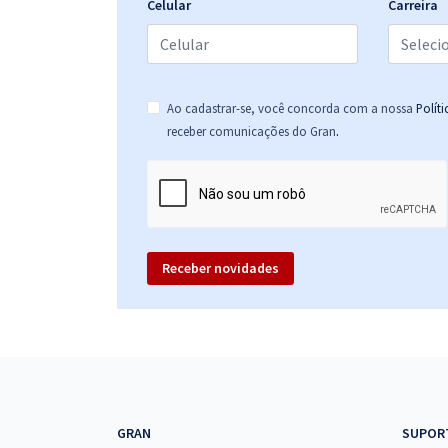
Celular
Carreira
Aeronáutica - Exame de Admissão (EAOAP) -
Conhecimentos Específicos Para o Cargo
Psicologia (PSI) com a Equipe Gran
Ao cadastrar-se, você concorda com a nossa
Polít
.
receber comunicações do Gran
Aeronáutica - Exame de Admissão ao Curso de
Adaptação de Farmacêuticos da Aeronáutica
(CAFAR) - Farmácia Bioquímica (BIO) - Pós-edital
(Com Orientações para o TAF)
Receber novidades
Aeronáutica - Exame de Admissão (EAOAP) -
Jornalismo (JOR)
Aeronáutica - Exame de Admissão (EAOAP) -
GRAN
SUPOR
Conhecimentos Específicos para Jornalismo (JOR)