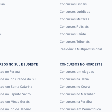
Comprar
Economize R$ 93,96
lan
Concursos Fiscais
(-20%)
Concursos Jurídicos
Concursos Militares
R$ 559,92
à vista
46,66
R$
Concursos Policiais
ou 12x de
Comprar
Economize R$ 139,98
n
Concursos Saúde
(-20%)
Concursos Tribunais
Residência Multiprofissional
R$ 455,84
à vista
37,99
R$
ou 12x de
Comprar
Economize R$ 113,96
SOS NO SUL E SUDESTE
CONCURSOS NO NORDESTE
(-20%)
sos no Paraná
Concursos em Alagoas
R$ 455,84
à vista
os no Rio Grande do Sul
Concursos na Bahia
37,99
R$
ou 12x de
os em Santa Catarina
Concursos no Ceará
Comprar
Economize R$ 113,96
os no Espírito Santo
Concursos no Maranhão
(-20%)
sos em Minas Gerais
Concursos na Paraíba
R$ 367,84
à vista
os no Rio de Janeiro
Concursos em Pernambuco