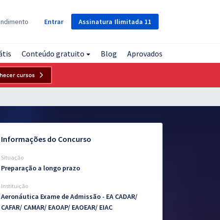
Assinatura
Ilimitada
11
endimento
Entrar
átis
Conteúdo gratuito
Blog
Aprovados
hecer cursos
Informações do Concurso
Situação
Preparação a longo prazo
Instituição
Aeronáutica Exame de Admissão - EA CADAR/
CAFAR/ CAMAR/ EAOAP/ EAOEAR/ EIAC