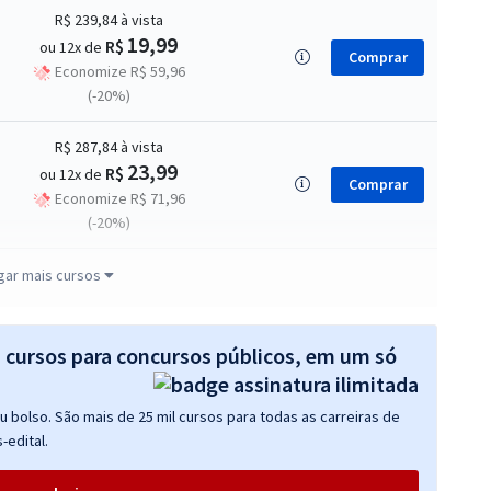
R$ 239,84
à vista
19,99
R$
ou 12x de
Comprar
Economize R$ 59,96
(-20%)
R$ 287,84
à vista
23,99
R$
ou 12x de
Comprar
Economize R$ 71,96
(-20%)
R$ 423,84
à vista
gar mais cursos
35,32
R$
ou 12x de
Comprar
Economize R$ 105,96
(-20%)
s cursos para concursos públicos, em um só
R$ 295,84
à vista
 bolso. São mais de 25 mil cursos para todas as carreiras de
24,65
R$
ou 12x de
Comprar
-edital.
Economize R$ 73,96
(-20%)