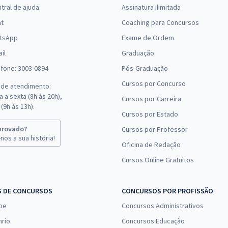
tral de ajuda
Assinatura Ilimitada
(-20%)
at
Coaching para Concursos
R$ 375,84
à vista
tsApp
Exame de Ordem
31,32
R$
ou 12x de
Comprar
il
Graduação
Economize R$ 93,96
efone: 3003-0894
Pós-Graduação
(-20%)
Cursos por Concurso
 de atendimento:
R$ 511,84
à vista
 a sexta (8h às 20h),
Cursos por Carreira
42,65
R$
ou 12x de
(9h às 13h).
Comprar
Cursos por Estado
Economize R$ 127,96
(-20%)
provado?
Cursos por Professor
nos a sua história!
Oficina de Redação
R$ 375,84
à vista
Cursos Online Gratuitos
31,32
R$
ou 12x de
Comprar
Economize R$ 93,96
(-20%)
S DE CONCURSOS
CONCURSOS POR PROFISSÃO
pe
Concursos Administrativos
R$ 375,84
à vista
31,32
nrio
Concursos Educação
R$
ou 12x de