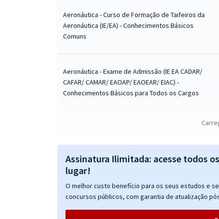
Aeronáutica - Curso de Formação de Taifeiros da
Aeronáutica (IE/EA) - Conhecimentos Básicos
Comuns
Aeronáutica - Exame de Admissão (IE EA CADAR/
CAFAR/ CAMAR/ EAOAP/ EAOEAR/ EIAC) -
Conhecimentos Básicos para Todos os Cargos
Aeronáutica - Exame de Admissão (IE EA CADAR/
Carre
CAFAR/ CAMAR/ EAOAP/ EAOEAR/ EIAC) -
Conhecimentos Básicos para Todos os Cargos
Com Orientações para o TAF
Assinatura Ilimitada: acesse todos o
lugar!
Aeronáutica - Exame de Admissão (IE EA CADAR/
O melhor custo benefício para os seus estudos e seu
CAFAR/ CAMAR/ EAOAP/ EAOEAR/ EIAC) - Ciências
concursos públicos, com garantia de atualização pós
Contábeis (Módulo Especial)