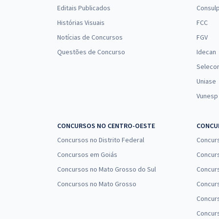
Engenharia Civil (CIV)
Editais Publicados
Consulp
Histórias Visuais
FCC
Notícias de Concursos
FGV
Aeronáutica - Exame de Admissão (EAOAP) -
Questões de Concurso
Idecan
Psicologia (PSI) Com Orientações para o TAF
Seleco
Uniase
Vunesp
Aeronáutica - Exame de Admissão - (EAOEAR) -
Engenharia Civil (CIV) Com Orientações para o TAF
CONCURSOS NO CENTRO-OESTE
CONCUR
Concursos no Distrito Federal
Concur
Concursos em Goiás
Concurs
Aeronáutica - Exame de Admissão - (EAOEAR) -
Concursos no Mato Grosso do Sul
Concurs
Engenharia Elétrica (ELT) Com Orientações para o
TAF
Concursos no Mato Grosso
Concurs
Concur
Concurs