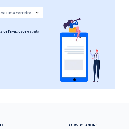
(-20%)
R$ 306,24
à vista
25,52
R$
ou 12x de
Comprar
Economize R$ 76,56
ica de Privacidade
e aceita
(-20%)
R$ 479,92
à vista
39,99
R$
ou 12x de
Comprar
Economize R$ 119,98
(-20%)
R$ 303,84
à vista
25,32
R$
ou 12x de
Comprar
Economize R$ 75,96
(-20%)
R$ 279,84
à vista
23,32
R$
ou 12x de
Comprar
TE
CURSOS ONLINE
Economize R$ 69,96