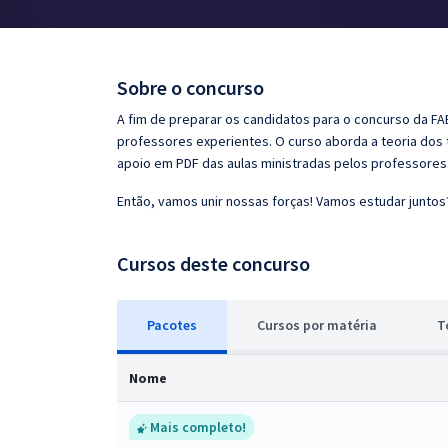
Pós
Graduação
Sobre o concurso
OAB
A fim de preparar os candidatos para o concurso da FAB
professores experientes. O curso aborda a teoria dos 
Mentorias
apoio em PDF das aulas ministradas pelos professores
Então, vamos unir nossas forças! Vamos estudar juntos
Questões grátis
Conteúdo gratuito
Cursos deste concurso
Blog
Pacotes
Cursos
p
or matéria
T
Aprovados
Nome
Atendimento
Mais completo!