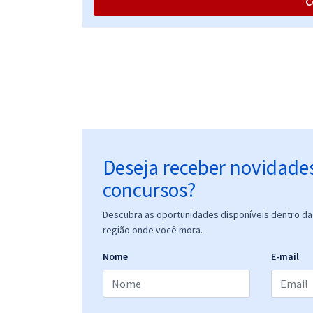
C
Aeronáutica - Exame de Admissão (IE EA CADAR/
CAFAR/ CAMAR/ EAOAP/ EAOEAR/ EIAC) - Ciências
Contábeis - Com Orientações para o TAF (Módulo
Especial)
Aeronáutica - Exame de Admissão ao Curso de
Adaptação de Farmacêuticos da Aeronáutica
(CAFAR) - Conhecimentos Específicos para
Farmácia Bioquímica (BIO) - Pós-edital
Deseja receber novidade
concursos?
Aeronáutica - Exame de Admissão (EAOAP) -
Descubra as oportunidades disponíveis dentro da 
Psicologia (PSI)
região onde você mora.
Nome
E-mail
Aeronáutica - Exame de Admissão (EAOAP) -
Análise de Sistemas (ANS)