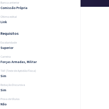
Banca anterior
Comissão Própria
Último edital
Link
Requisitos
Escolaridade
Superior
Carreira
Forças Armadas, Militar
TAF (Teste de Aptidão Física)
Sim
Redação Discursiva
Sim
Prova de títulos
Não