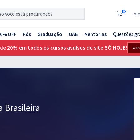
0
At
20% OFF
Pós
Graduação
OAB
Mentorias
Questões gr
 de
20% em todos os cursos avulsos do site SÓ HOJE!
Con
 Brasileira