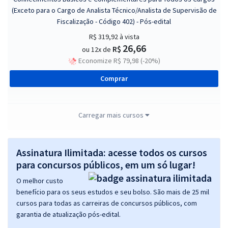
(Exceto para o Cargo de Analista Técnico/Analista de Supervisão de
Fiscalização - Código 402) - Pós-edital
R$ 319,92
à vista
26,66
R$
ou 12x de
Economize R$ 79,98 (-20%)
Comprar
Carregar mais cursos
CONTER - Conselho Nacional de Técnicos em Radiologia - Analista
Técnico/Analista em Gestão de Pessoas (Código 401) - Pós-edital
Assinatura Ilimitada: acesse todos os cursos
R$ 399,92
à vista
33,33
para concursos públicos, em um só lugar!
R$
ou 12x de
Economize R$ 99,98 (-20%)
O melhor custo
benefício para os seus estudos e seu bolso. São mais de 25 mil
Comprar
cursos para todas as carreiras de concursos públicos, com
garantia de atualização pós-edital.