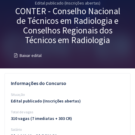
Edital publicado (Inscrições abertas)
Pós
CONTER - Conselho Nacional
Graduação
de Técnicos em Radiologia e
Conselhos Regionais dos
OAB
Técnicos em Radiologia
Mentorias
Baixar edital
Questões grátis
Conteúdo gratuito
Informações do Concurso
Blog
Situação
Aprovados
Edital publicado (Inscrições abertas)
Total de vagas
Atendimento
310 vagas (7 imediatas + 303 CR)
Salário