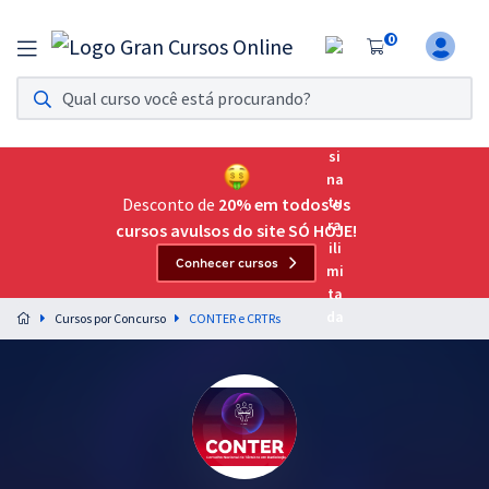
0
Assinatura Ilimitada 11
Acesso a todos os cursos. Teste grátis por 7 dias!
Assinatura OAB Até Passar
Acesso ilimitado a toda preparação para o Exame da
Desconto de
20% em todos os
Ordem, até você passar!
cursos avulsos do site SÓ HOJE!
Conhecer cursos
Residências Multiprofissionais
Preparação completa e intensiva para as principais
Cursos por Concurso
CONTER e CRTRs
residências em saúde do Brasil
Concursos
Assinatura Ilimitada
Cursos 20% OFF