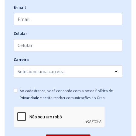
E-mail
CONTER - Conselho Nacional de Técnicos em Radiologia - Analista
Técnico/ Contador-Contabilidade/ Financeiro (Código 404) - Pós-
edital
Celular
R$ 423,92
à vista
35,33
R$
ou 12x de
Economize R$ 105,98 (-20%)
Carreira
Comprar
Ao cadastrar-se, você concorda com a nossa
Política de
CONTER - Conselho Nacional de Técnicos em Radiologia - Analista
.
Privacidade
e aceita receber comunicações do Gran
Técnico/Analista de Supervisão de Fiscalização (Código 402) (Pós-
edital)
R$ 478,32
à vista
39,86
R$
ou 12x de
Economize R$ 119,58 (-20%)