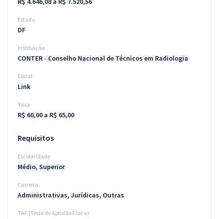
R$ 4.646,08 a R$ 7.520,56
Estado
DF
Instituição
CONTER - Conselho Nacional de Técnicos em Radiologia
Edital
Link
Taxa
R$ 60,00 a R$ 65,00
Requisitos
Escolaridade
Médio, Superior
Carreira
Administrativas, Jurídicas, Outras
TAF (Teste de Aptidão Física)