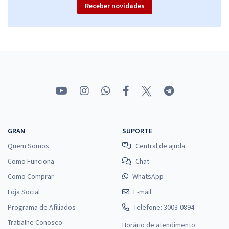
Receber novidades
Comprar
CONTER - Conselho Nacional de Técnicos em Radiologia - Analista
Técnico/Contador-Controle Interno (Código 405) Pós-Edital
R$ 399,84
à vista
33,32
R$
ou 12x de
Economize R$ 99,96 (-20%)
Comprar
GRAN
SUPORTE
Quem Somos
Central de ajuda
Como Funciona
Chat
CONTER - Conselho Nacional de Técnicos em Radiologia -
Como Comprar
WhatsApp
Conhecimentos Específicos para Assistente
Loja Social
Operacional/Administrativo Geral (Código 200) - Pós-edital
E-mail
Programa de Afiliados
R$ 255,84
à vista
Telefone: 3003-0894
21,32
R$
ou 12x de
Trabalhe Conosco
Horário de atendimento: