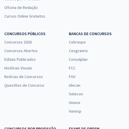
30,66
R$
ou 12x de
Oficina de Redação
Economize R$ 91,98 (-20%)
Cursos Online Gratuitos
Comprar
CONCURSOS PÚBLICOS
BANCAS DE CONCURSOS
Concursos 2026
Cebraspe
CONTER - Conselho Nacional de Técnicos em Radiologia -
Concursos Abertos
Cesgranrio
Conhecimentos Específicos para Analista Técnico/Analista em
Gestão de Pessoas (Código 401) - Pós-edital
Editais Publicados
Consulplan
R$ 303,92
à vista
Histórias Visuais
FCC
25,33
R$
ou 12x de
Notícias de Concursos
FGV
Economize R$ 75,98 (-20%)
Questões de Concurso
Idecan
Comprar
Selecon
Uniase
Vunesp
CONTER - Conselho Nacional de Técnicos em Radiologia -
Conhecimentos Específicos para Analista Técnico/Comunicação
CONCURSOS POR PROFISSÃO
EXAME DE ORDEM