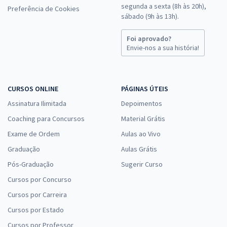
Economize R$ 63,96 (-20%)
segunda a sexta (8h às 20h),
Preferência de Cookies
sábado (9h às 13h).
Comprar
Foi aprovado?
Envie-nos a sua história!
CONTER - Conselho Nacional de Técnicos em Radiologia -
Conhecimentos Específico para Assistente Operacional - Técnico
CURSOS ONLINE
PÁGINAS ÚTEIS
em Contabilidade/Contábil/Financeiro (300) - Pós-edital
Assinatura Ilimitada
Depoimentos
R$ 255,84
à vista
21,32
R$
ou 12x de
Coaching para Concursos
Material Grátis
Economize R$ 63,96 (-20%)
Exame de Ordem
Aulas ao Vivo
Comprar
Graduação
Aulas Grátis
Pós-Graduação
Sugerir Curso
Cursos por Concurso
CONTER - Conselho Nacional de Técnicos em Radiologia - Analista
Cursos por Carreira
Técnico/Comunicação (Código 403) - Pós-Edital
Cursos por Estado
R$ 367,92
à vista
Cursos por Professor