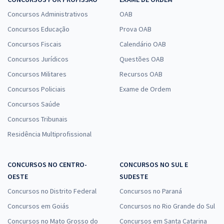
(Código 403) - Pós-Edital
Concursos Administrativos
OAB
R$ 311,92
à vista
25,99
Concursos Educação
R$
Prova OAB
ou 12x de
Economize R$ 77,98 (-20%)
Concursos Fiscais
Calendário OAB
Comprar
Concursos Jurídicos
Questões OAB
Concursos Militares
Recursos OAB
Concursos Policiais
Exame de Ordem
Concursos Saúde
CONTER - Conselho Nacional de Técnicos em Radiologia -
Conhecimentos Específicos para o Cargo de Analista Técnico/
Concursos Tribunais
Contador-Contabilidade/ Financeiro (Código 404) - Pós-edital
Residência Multiprofissional
R$ 239,92
à vista
19,99
R$
ou 12x de
CONCURSOS NO CENTRO-
CONCURSOS NO SUL E
Economize R$ 59,98 (-20%)
OESTE
SUDESTE
Comprar
Concursos no Distrito Federal
Concursos no Paraná
Concursos em Goiás
Concursos no Rio Grande do Sul
Concursos no Mato Grosso do
Concursos em Santa Catarina